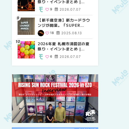
祭り・イベントまとめ |
祭り・イベントまとめ |
しか買えない絶対に外せない
MouLa HOKKAIDO
MouLa HOKKAIDO
限定スイーツ・焼き菓子18選
9
2026.07.07
9
25
2026.07.07
2026.03.24
| MouLa HOKKAIDO
【新千歳空港】新カードラウ
2026年夏 札幌市中央区の夏
【新千歳空港】新カードラウ
ンジが開業。「SUPER
祭り・イベントまとめ |
ンジが開業。「SUPER
LOUNGE ANNEX（スーパー
MouLa HOKKAIDO
LOUNGE ANNEX（スーパー
18
2025.08.13
9
18
2026.07.07
2025.08.13
ラウンジアネックス）」をご
ラウンジアネックス）」をご
紹介！！ | MouLa
紹介！！ | MouLa
2026年夏 札幌市清田区の夏
2026年夏 恵庭市・千歳市の
2026年夏 札幌市豊平区の夏
HOKKAIDO
HOKKAIDO
祭り・イベントまとめ |
夏祭り・イベントまとめ |
祭り・イベントまとめ |
MouLa HOKKAIDO
MouLa HOKKAIDO
MouLa HOKKAIDO
6
2026.07.07
9
9
2026.07.07
2026.07.07