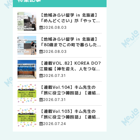
【地域みらい留学 in 北海道】
「めんどくさい」が「やってみ
よう」に変わった。 十勝の風
2026.08.03
に吹かれて走る、僕の泥臭くて
自由な高校生活
【地域みらい留学 in 北海道】
「80歳までこの町で暮らした
い」 標津高校で踏み出した、
2026.08.03
私らしい生き方
【連載VOL.82】KOREA DO?
江陵編【神を迎え、人をつなぐ
時間 ― 江陵端午祭 】
2026.07.31
【連載Vol.104】キム先生の
「旅に役立つ韓国語」【連結語
尾について その4】
2026.07.31
【連載Vol.103】キム先生の
「旅に役立つ韓国語」【連結語
尾について その3】
2026.07.24