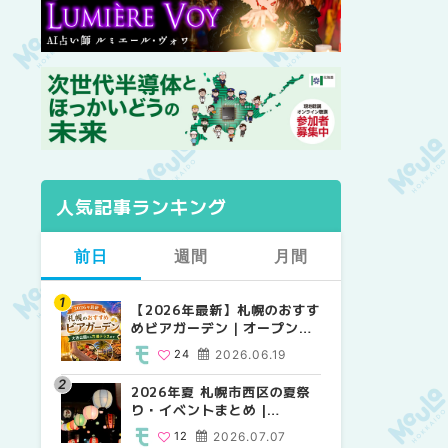
人気記事ランキング
前日
週間
月間
【2026年最新】札幌のおすす
【2026年最新】札幌のおすす
【2026年最新】札幌のおすす
めビアガーデン｜オープン日
めビアガーデン｜オープン日
めビアガーデン｜オープン日
順に徹底紹介！大通公園から
順に徹底紹介！大通公園から
順に徹底紹介！大通公園から
24
2026.06.19
24
24
2026.06.19
2026.06.19
穴場テラスまで | MouLa
穴場テラスまで | MouLa
穴場テラスまで | MouLa
HOKKAIDO
HOKKAIDO
HOKKAIDO
2026年夏 札幌市西区の夏祭
2026年夏 札幌市西区の夏祭
2026年夏 札幌市北区の夏祭
り・イベントまとめ |
り・イベントまとめ |
り・イベントまとめ |
MouLa HOKKAIDO
MouLa HOKKAIDO
MouLa HOKKAIDO
12
2026.07.07
12
9
2026.07.07
2026.07.07