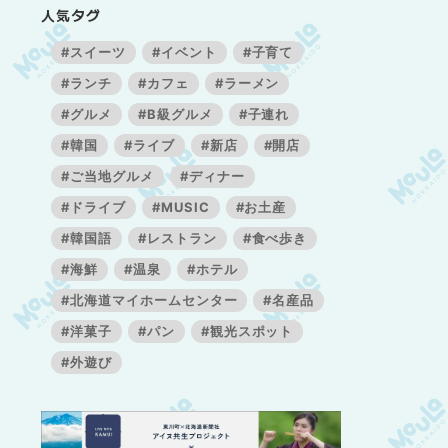
人気タグ
#スイーツ
#イベント
#子育て
#ランチ
#カフェ
#ラーメン
#グルメ
#B級グルメ
#子連れ
#韓国
#ライブ
#新店
#開店
#ご当地グルメ
#ディナー
#ドライブ
#MUSIC
#お土産
#韓国語
#レストラン
#食べ歩き
#海鮮
#温泉
#ホテル
#北海道マイホームセンター
#名産品
#洋菓子
#パン
#観光スポット
#外遊び