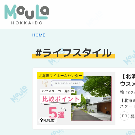
HOME
ライフスタイル
【北
北海道マイホームセンター
ウス
202
【北海
スター
す。総
暮
PR
札幌市