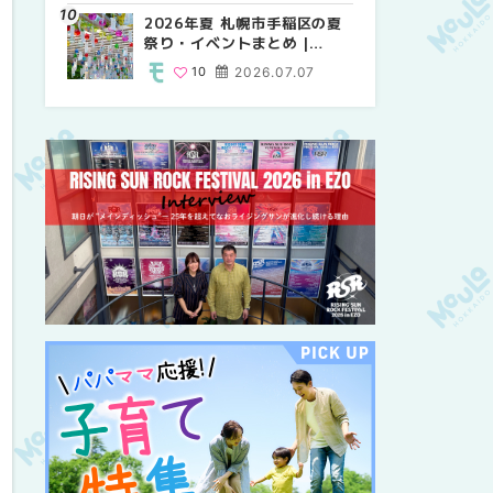
紹介！！ | MouLa
2026年夏 札幌市手稲区の夏
2026年夏 恵庭市・千歳市の
2026年夏 札幌市豊平区の夏
HOKKAIDO
祭り・イベントまとめ |
夏祭り・イベントまとめ |
祭り・イベントまとめ |
MouLa HOKKAIDO
MouLa HOKKAIDO
MouLa HOKKAIDO
10
2026.07.07
9
9
2026.07.07
2026.07.07