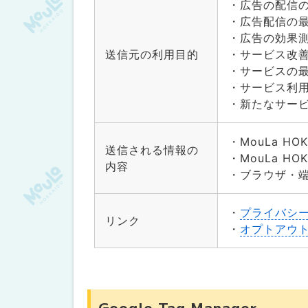
・広告の配信
・広告配信の
・広告の効果
送信元の利用目的
・サービス改
・サービスの
・サービス利
・新たなサー
・MouLa HO
送信される情報の
・MouLa H
内容
・ブラウザ・
・
プライバシ
リンク
・
オプトアウ
Google Tag Manager