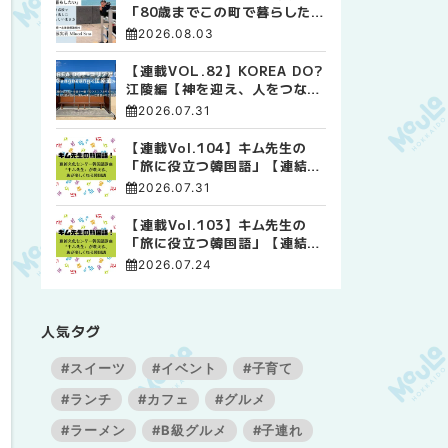
「80歳までこの町で暮らした
い」 標津高校で踏み出した、
2026.08.03
私らしい生き方
【連載VOL.82】KOREA DO?
江陵編【神を迎え、人をつなぐ
時間 ― 江陵端午祭 】
2026.07.31
【連載Vol.104】キム先生の
「旅に役立つ韓国語」【連結語
尾について その4】
2026.07.31
【連載Vol.103】キム先生の
「旅に役立つ韓国語」【連結語
尾について その3】
2026.07.24
人気タグ
#スイーツ
#イベント
#子育て
#ランチ
#カフェ
#グルメ
#ラーメン
#B級グルメ
#子連れ