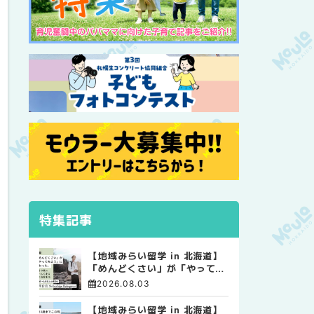
特集記事
【地域みらい留学 in 北海道】
「めんどくさい」が「やってみ
よう」に変わった。 十勝の風
2026.08.03
に吹かれて走る、僕の泥臭くて
自由な高校生活
【地域みらい留学 in 北海道】