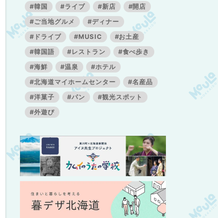
#韓国
#ライブ
#新店
#開店
#ご当地グルメ
#ディナー
#ドライブ
#MUSIC
#お土産
#韓国語
#レストラン
#食べ歩き
#海鮮
#温泉
#ホテル
#北海道マイホームセンター
#名産品
#洋菓子
#パン
#観光スポット
#外遊び