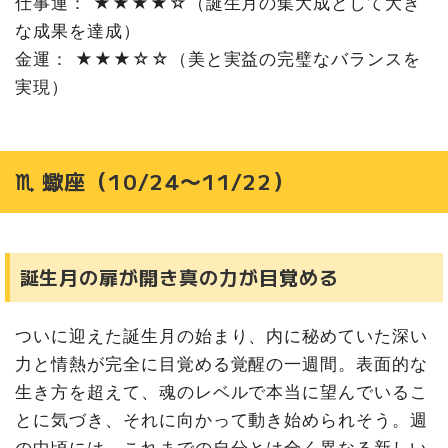
仕事運： ★★★★☆（誕生月の集大成として大き
な成果を達成）
金運： ★★★☆☆（美と実益の完璧なバランスを
実現）
♏ 蠍座（10/24〜11/22）
誕生月の扉が開き真の力が目覚める
ついに迎えた誕生月の始まり、内に秘めていた深い
力と情熱が完全に目覚める覚醒の一週間。表面的な
生き方を超えて、魂のレベルで本当に望んでいるこ
とに気づき、それに向かって動き始められそう。週
の中頃には、これまでの自分とは全く異なる新しい