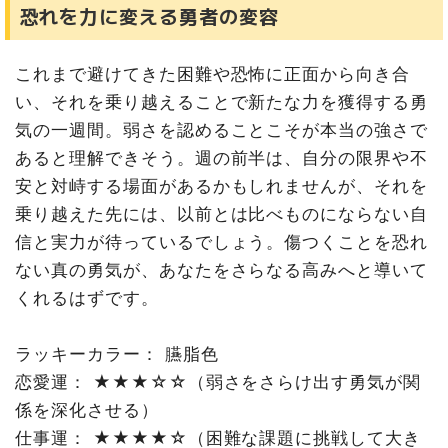
恐れを力に変える勇者の変容
個人主義と集団主義の深い統合
♓ 魚座（2/19〜3/20）
無意識の深淵から叡智を汲み上げる
これまで避けてきた困難や恐怖に正面から向き合
い、それを乗り越えることで新たな力を獲得する勇
気の一週間。弱さを認めることこそが本当の強さで
あると理解できそう。週の前半は、自分の限界や不
安と対峙する場面があるかもしれませんが、それを
乗り越えた先には、以前とは比べものにならない自
信と実力が待っているでしょう。傷つくことを恐れ
ない真の勇気が、あなたをさらなる高みへと導いて
くれるはずです。
ラッキーカラー： 臙脂色
恋愛運： ★★★☆☆（弱さをさらけ出す勇気が関
係を深化させる）
仕事運： ★★★★☆（困難な課題に挑戦して大き