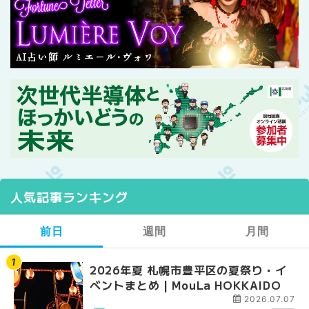
人気記事ランキング
前日
週間
月間
2026年夏 札幌市豊平区の夏祭り・イ
【2026年最新】札幌
【2026年最新】札幌
ベントまとめ | MouLa HOKKAIDO
ガーデン｜オープン日
ガーデン｜オープン日
大通公園から穴場テラスまで
大通公園から穴場テラスまで
2026.07.07