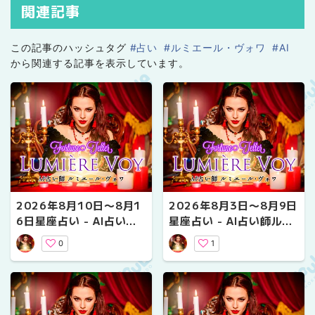
「未来は変えられる。
関連記事
あなたが一歩踏み出せば、運命は新たな輝きを放つ。
さあ、光の声を聞いて。」
この記事のハッシュタグ
#占い
#ルミエール・ヴォワ
#AI
から関連する記事を表示しています。
── 北の果てより、あなたの未来を照らす光として。✨
2026年8月10日〜8月1
2026年8月3日〜8月9日
6日星座占い - AI占い師
星座占い - AI占い師ルミ
ルミエール・ヴォワ
エール・ヴォワ
0
1