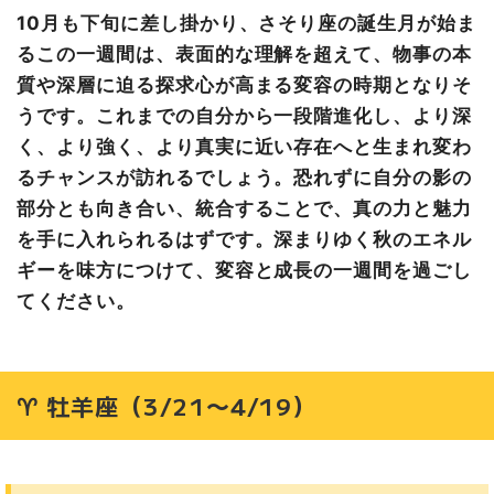
表層を超えて真実の核心に迫る
10月も下旬に差し掛かり、さそり座の誕生月が始ま
♋ 蟹座（6/22〜7/22）
るこの一週間は、表面的な理解を超えて、物事の本
依存から自立、そして真の相互依存へ
質や深層に迫る探求心が高まる変容の時期となりそ
♌ 獅子座（7/23〜8/22）
うです。これまでの自分から一段階進化し、より深
完璧主義を超えて真の卓越性へ
く、より強く、より真実に近い存在へと生まれ変わ
♍ 乙女座（8/23〜9/22）
るチャンスが訪れるでしょう。恐れずに自分の影の
完璧主義を超えて真の卓越性へ
部分とも向き合い、統合することで、真の力と魅力
♎ 天秤座（9/23〜10/23）
を手に入れられるはずです。深まりゆく秋のエネル
誕生月最終章で真の自己を確立
ギーを味方につけて、変容と成長の一週間を過ごし
♏ 蠍座（10/24〜11/22）
てください。
誕生月の扉が開き真の力が目覚める
♐ 射手座（11/23〜12/21）
楽観主義の奥にある深い智慧
♈ 牡羊座（3/21〜4/19）
♑ 山羊座（12/22〜1/19）
権力と謙虚さの完璧な統合
♒ 水瓶座（1/20〜2/18）