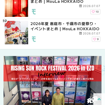
まとめ | MouLa HOKKAIDO
ントまとめ | MouLa H
ントまとめ | MouLa H
2026.07.07
10
2026年夏 恵庭市・千歳市の夏祭り・
札幌の麻辣湯（マーラ
札幌の麻辣湯（マーラ
イベントまとめ | MouLa HOKKAIDO
め専門店9選！本場の量
め専門店6選！本場の量
新店まで徹底比較 | Mo
新店まで徹底比較 | Mo
2026.07.07
HOKKAIDO
HOKKAIDO
9