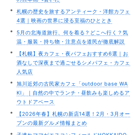
札幌の歴史を旅するアンティーク・洋館カフェ
4選｜映画の世界に浸る至福のひととき
5月の北海道旅行、何を着る？どこへ行く？気
温・服装・持ち物・注意点を道民が徹底解説
【札幌】夜カフェ・夜パフェおすすめ6選｜お
酒なしで深夜まで過ごせるシメパフェ・カフェ
人気店
旭川近郊の古民家カフェ「outdoor base WA
KI」｜自然の中でランチ・昼飲みも楽しめるア
ウトドアベース
【2026年春】札幌の新店14選！2月・3月オー
プンの最新グルメ情報まとめ