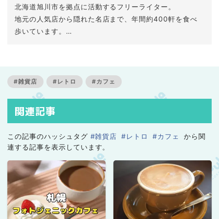
北海道旭川市を拠点に活動するフリーライター。
地元の人気店から隠れた名店まで、年間約400軒を食べ
歩いています。
特に、個性的でディープなお店探しが得意。
ランチ、カフェ、居酒屋、昼飲みなど幅広く巡り、時に
はJRやバスで道内各地へ。
旭川を中心として、北海道の「行ってみたくなる場所」
#雑貨店
#レトロ
#カフェ
の魅力を発信しています。
関連記事
この記事のハッシュタグ
#雑貨店
#レトロ
#カフェ
から関
連する記事を表示しています。