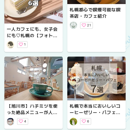
札幌都心で喫煙可能な喫
茶店・カフェ紹介
21
一人カフェにも、女子会
にも♡札幌の【フォトジ
ェニックカフェ】6選
1
【旭川市】ハチミツを使
札幌で本当においしいコ
った絶品メニューが人気
ーヒーゼリー・パフェ7
「cafe BEE」朝8時から
選｜コーヒー好きライタ
4
6
楽しめるモーニング＆ラ
ーが厳選