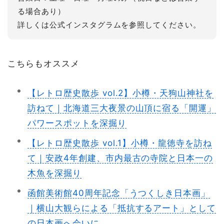
る場合あり）
詳しくは公式インスタグラムを参照してください。
こちらもオススメ
【レトロ歴史散歩 vol.2】小樽・天狗山神社を
訪ねて｜北海道三大夜景の山頂に宿る「開運」
パワースポットを深掘り
【レトロ歴史散歩 vol.1】小樽・龍徳寺を訪ね
て｜安政4年創建、市内最古の寺院と日本一の
木魚を深掘り
函館美術館40周年記念「うつくしき日本画」
｜横山大観らによる「抵抗するアート」として
の日本画へ会いに