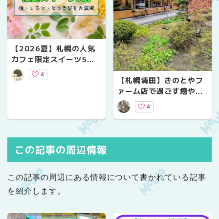
【2026夏】札幌の人気
カフェ限定スイーツ5
選！桃・レモン・とうき
4
【札幌清田】きのとやフ
びを大満喫
ァーム店で過ごす癒やし
のカフェタイム｜直営牧
4
場の放牧牛乳とアップル
パイに感動♪
この記事の周辺情報
この記事の周辺にある情報について書かれている記事
を紹介します。