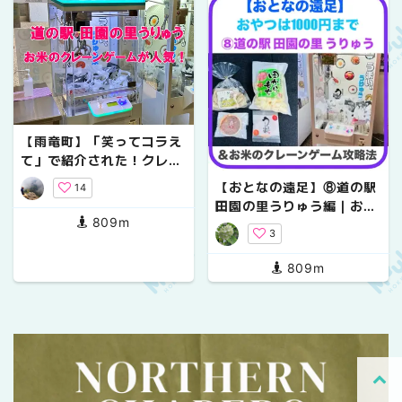
【雨竜町】「笑ってコラえ
て」で紹介された！クレー
ンゲームが人気「道の駅 田
【おとなの遠足】⑧道の駅
14
園の里うりゅう」おすすめ
田園の里うりゅう編｜おや
お米グルメや見どころ
809m
つは1000円まで＆お米の
3
クレーンゲーム攻略
809m