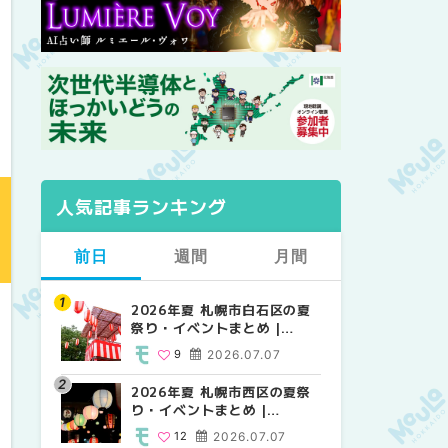
人気記事ランキング
前日
週間
月間
2026年夏 札幌市白石区の夏
2026年夏 札幌市西区の夏祭
【2026年最新】札幌のおすす
祭り・イベントまとめ |
り・イベントまとめ |
めビアガーデン｜オープン日
MouLa HOKKAIDO
MouLa HOKKAIDO
順に徹底紹介！大通公園から
9
2026.07.07
12
24
2026.07.07
2026.06.19
穴場テラスまで | MouLa
HOKKAIDO
2026年夏 札幌市西区の夏祭
【2026年最新】札幌のおすす
2026年夏 札幌市北区の夏祭
り・イベントまとめ |
めビアガーデン｜オープン日
り・イベントまとめ |
MouLa HOKKAIDO
順に徹底紹介！大通公園から
MouLa HOKKAIDO
12
2026.07.07
24
9
2026.07.07
2026.06.19
穴場テラスまで | MouLa