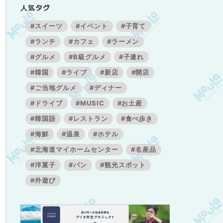
人気タグ
#スイーツ
#イベント
#子育て
#ランチ
#カフェ
#ラーメン
#グルメ
#B級グルメ
#子連れ
#韓国
#ライブ
#新店
#開店
#ご当地グルメ
#ディナー
#ドライブ
#MUSIC
#お土産
#韓国語
#レストラン
#食べ歩き
#海鮮
#温泉
#ホテル
#北海道マイホームセンター
#名産品
#洋菓子
#パン
#観光スポット
#外遊び