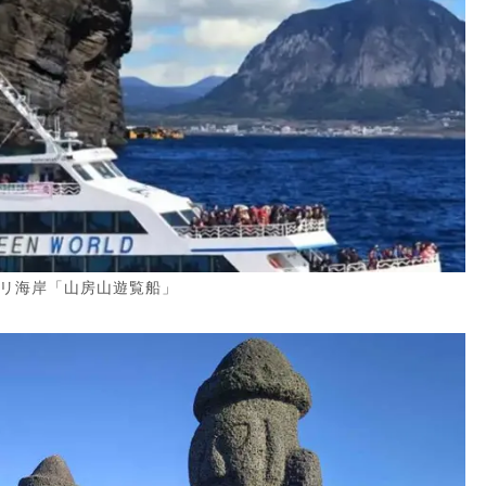
リ海岸「山房山遊覧船」