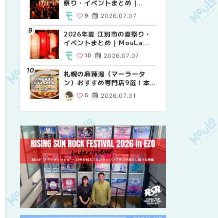
祭り・イベントまとめ |
り・イベントまとめ |
祭り・イベントまとめ |
MouLa HOKKAIDO
MouLa HOKKAIDO
MouLa HOKKAIDO
9
2026.07.07
8
9
2026.07.07
2026.07.07
2026年夏 江別市の夏祭り・
2026年夏 札幌市中央区の夏
【新千歳空港】新カードラウ
イベントまとめ | MouLa
祭り・イベントまとめ |
ンジが開業。「SUPER
HOKKAIDO
MouLa HOKKAIDO
LOUNGE ANNEX（スーパー
10
2026.07.07
9
18
2026.07.07
2025.08.13
ラウンジアネックス）」をご
紹介！！ | MouLa
札幌の麻辣湯（マーラータ
2026年夏 恵庭市・千歳市の
2026年夏 札幌市南区の夏祭
HOKKAIDO
ン）おすすめ専門店9選！本
夏祭り・イベントまとめ |
り・イベントまとめ |
場の量り売りから最新店まで
MouLa HOKKAIDO
MouLa HOKKAIDO
5
2026.07.31
9
8
2026.07.07
2026.07.07
徹底比較 | MouLa
HOKKAIDO