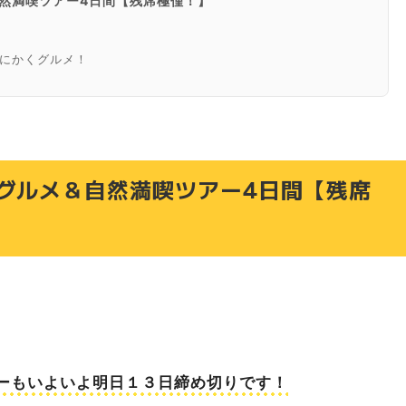
然満喫ツアー4日間【残席極僅！】
にかくグルメ！
豊かな映えスポットへ！
み、お問い合わせはHBCトラベルまで
グルメ＆自然満喫ツアー4日間【残席
。
ーも
いよいよ明日１３日締め切り
です！