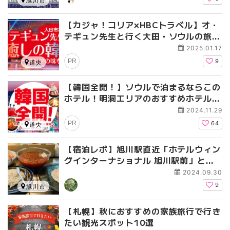
旭川市
【カジャ！コリア×HBCトラベル】オ・
テギュン先生と行く大田・ソウルの旅4
日間【添乗員付き韓国ツアー】
2025.01.17
PR
9
道央
【韓国全開！】ソウルで泊まるならこの
ホテル！明洞エリアのおすすめホテル
【旅情報連載Vol.3】
2024.11.29
PR
64
道央
【宿泊レポ】旭川駅直近「ホテルウィン
グインターナショナル 旭川駅前」と周
辺散歩
2024.09.30
9
旭川市
【札幌】秋におすすめの家族旅行で行き
たい観光スポット10選