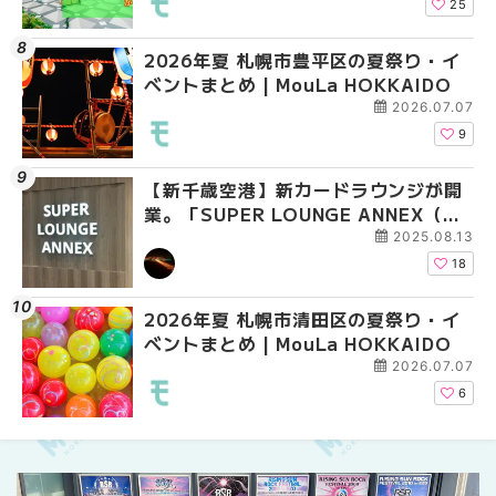
HOKKAIDO
25
2026年夏 札幌市豊平区の夏祭り・イ
2026年夏 札幌市豊平
【2026年最新】新千
ベントまとめ | MouLa HOKKAIDO
ベントまとめ | MouLa 
えない絶対に外せない
焼き菓子18選 | MouLa
2026.07.07
9
【新千歳空港】新カードラウンジが開
2026年夏 札幌市中央
【新千歳空港】新カー
業。「SUPER LOUNGE ANNEX（ス
ベントまとめ | MouLa 
業。「SUPER LOUNG
ーパーラウンジアネックス）」をご紹
ーパーラウンジアネッ
2025.08.13
介！！ | MouLa HOKKAIDO
介！！ | MouLa HOKK
18
2026年夏 札幌市清田区の夏祭り・イ
2026年夏 恵庭市・千
2026年夏 札幌市豊平
ベントまとめ | MouLa HOKKAIDO
イベントまとめ | MouL
ベントまとめ | MouLa 
2026.07.07
6