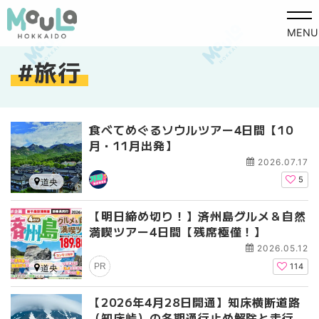
MENU
旅行
食べてめぐるソウルツアー4日間【10
月・11月出発】
2026.07.17
5
道央
【明日締め切り！】済州島グルメ＆自然
満喫ツアー4日間【残席極僅！】
2026.05.12
PR
114
道央
【2026年4月28日開通】知床横断道路
（知床峠）の冬期通行止め解除と走行体