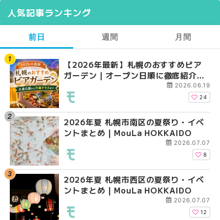
人気記事ランキング
前日
週間
月間
【2026年最新】札幌のおすすめビア
【2026年最新】札幌
【2026年最新】札幌
ガーデン｜オープン日順に徹底紹介！
ガーデン｜オープン日
ガーデン｜オープン日
大通公園から穴場テラスまで | MouLa
大通公園から穴場テラスまで
大通公園から穴場テラスまで
2026.06.19
HOKKAIDO
HOKKAIDO
HOKKAIDO
24
2026年夏 札幌市南区の夏祭り・イベ
2026年夏 札幌市西区
2026年夏 札幌市北区
ントまとめ | MouLa HOKKAIDO
ントまとめ | MouLa H
ントまとめ | MouLa H
2026.07.07
8
2026年夏 札幌市西区の夏祭り・イベ
2026年夏 札幌市北区
2026年夏 札幌市西区
ントまとめ | MouLa HOKKAIDO
ントまとめ | MouLa H
ントまとめ | MouLa H
2026.07.07
12