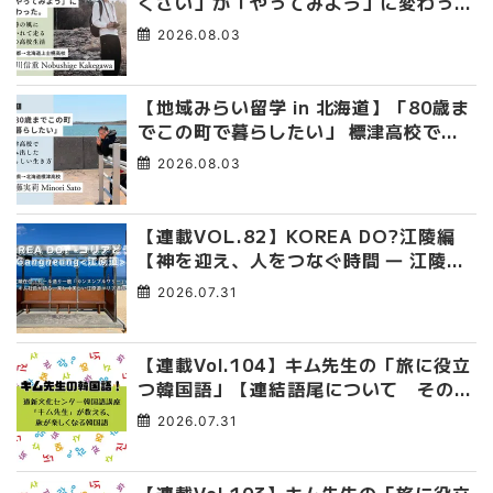
くさい」が「やってみよう」に変わっ
た。 十勝の風に吹かれて走る、僕の泥
2026.08.03
臭くて自由な高校生活
【地域みらい留学 in 北海道】「80歳ま
でこの町で暮らしたい」 標津高校で踏
み出した、私らしい生き方
2026.08.03
【連載VOL.82】KOREA DO?江陵編
【神を迎え、人をつなぐ時間 ― 江陵端
午祭 】
2026.07.31
【連載Vol.104】キム先生の「旅に役立
つ韓国語」【連結語尾について その
4】
2026.07.31