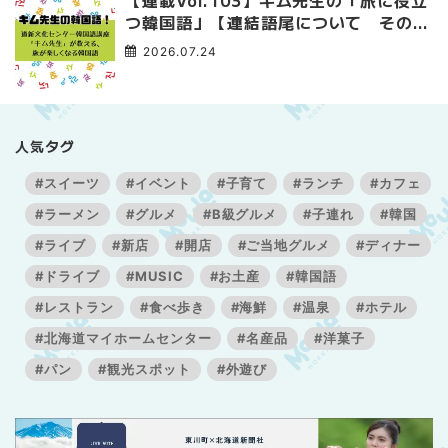
【連載Vol.103】キム先生の「旅に役立
つ韓国語」【連結語尾について その
3】
2026.07.24
人気タグ
#スイーツ
#イベント
#子育て
#ランチ
#カフェ
#ラーメン
#グルメ
#B級グルメ
#子連れ
#韓国
#ライブ
#新店
#開店
#ご当地グルメ
#ディナー
#ドライブ
#MUSIC
#お土産
#韓国語
#レストラン
#食べ歩き
#海鮮
#温泉
#ホテル
#北海道マイホームセンター
#名産品
#洋菓子
#パン
#観光スポット
#外遊び