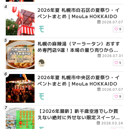
2026年夏 札幌市白石区の夏祭り・イ
2026年夏 札幌市白石
2026年夏 札幌市白石
ベントまとめ | MouLa HOKKAIDO
ベントまとめ | MouLa 
ベントまとめ | MouLa 
2026.07.07
9
札幌の麻辣湯（マーラータン）おすす
2026年夏 札幌市手稲
2026年夏 札幌市手稲
め専門店9選！本場の量り売りから最
ベントまとめ | MouLa 
ベントまとめ | MouLa 
新店まで徹底比較 | MouLa
2026.07.31
HOKKAIDO
5
2026年夏 札幌市中央区の夏祭り・イ
2026年夏 札幌市南区
2026年夏 札幌市清田
ベントまとめ | MouLa HOKKAIDO
ントまとめ | MouLa H
ベントまとめ | MouLa 
2026.07.07
9
【2026年最新】新千歳空港でしか買
2026年夏 札幌市清田
札幌の麻辣湯（マーラ
えない絶対に外せない限定スイーツ・
ベントまとめ | MouLa 
め専門店6選！本場の量
焼き菓子18選 | MouLa HOKKAIDO
新店まで徹底比較 | Mo
2026.03.24