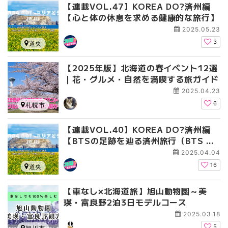
【連載VOL.47】KOREA DO?済州編
【心と体の休息を求める健康的な旅行】
2025.05.23
3
道央
【2025年版】北海道の春イベント12選
｜花・グルメ・自然を満喫する旅ガイド
2025.04.23
6
札幌市
【連載VOL.40】KOREA DO?済州編
【BTSの足跡を辿る済州旅行（BTS TO
UR in JEJU）】
2025.04.04
16
道央
【車なし×北海道旅】旭山動物園～美
瑛・富良野2泊3日モデルコース
2025.03.18
5