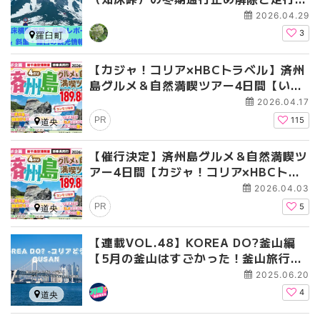
験レポ｜観光情報も
2026.04.29
3
羅臼町
【カジャ！コリア×HBCトラベル】済州
島グルメ＆自然満喫ツアー4日間【いよ
いよ満席間近！】
2026.04.17
PR
115
道央
【催行決定】済州島グルメ＆自然満喫ツ
アー4日間【カジャ！コリア×HBCトラ
ベル】
2026.04.03
PR
5
道央
【連載VOL.48】KOREA DO?釜山編
【5月の釜山はすごかった！釜山旅行す
るなら何月？】
2025.06.20
4
道央