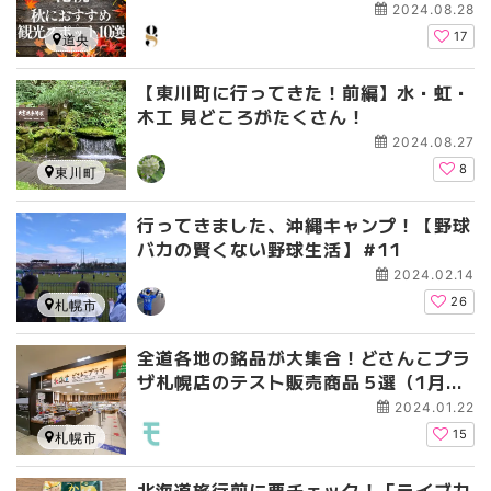
2024.08.28
17
道央
【東川町に行ってきた！前編】水・虹・
木工 見どころがたくさん！
2024.08.27
8
東川町
行ってきました、沖縄キャンプ！【野球
バカの賢くない野球生活】＃11
2024.02.14
26
札幌市
全道各地の銘品が大集合！どさんこプラ
ザ札幌店のテスト販売商品５選（1月以
降も継続販売の商品あり）
2024.01.22
15
札幌市
北海道旅行前に要チェック！「ライブカ