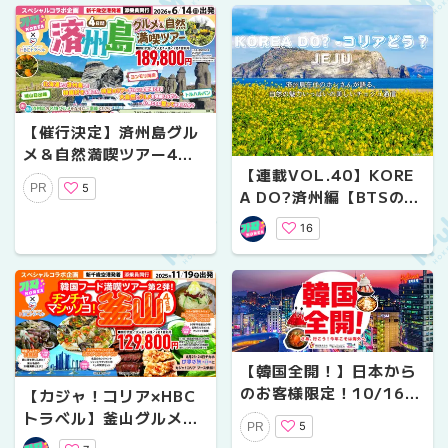
【催行決定】済州島グル
メ＆自然満喫ツアー4日
【連載VOL.40】KORE
間【カジャ！コリア×HB
5
PR
A DO?済州編【BTSの足
Cトラベル】
跡を辿る済州旅行（BTS
16
TOUR in JEJU）】
【韓国全開！】日本から
のお客様限定！10/16
【カジャ！コリア×HBC
（木）開催「咸安落火
トラベル】釜山グルメ満
5
PR
（ハマンナックァ）ノリ
喫ツアー4日間【残席僅