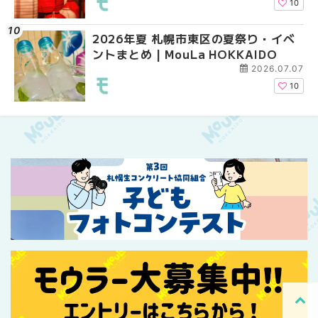
10
2026年夏 札幌市清田区の夏祭り・イ
2026年夏 札幌市手稲
2026年夏 札幌市東区
ベントまとめ | MouLa HOKKAIDO
ベントまとめ | MouLa 
ントまとめ | MouLa H
2026.07.07
6
2026年夏 江別市の夏祭り・イベント
2026年夏 札幌市南区
2026年夏 札幌市南区
まとめ | MouLa HOKKAIDO
ントまとめ | MouLa H
ントまとめ | MouLa H
2026.07.07
10
2026年夏 札幌市東区の夏祭り・イベ
札幌の麻辣湯（マーラ
2026年夏 恵庭市・千
ントまとめ | MouLa HOKKAIDO
め専門店9選！本場の量
イベントまとめ | MouL
新店まで徹底比較 | Mo
2026.07.07
HOKKAIDO
10