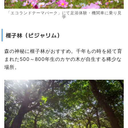
「エコランドテーマパーク」にて足浴体験・機関車に乗り見
学
榧子林（ビジャリム）
森の神秘に榧子林がおすすめ。千年もの時を経て育
まれた500～800年生のカヤの木が自生する稀少な
場所。