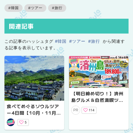
#韓国
#ツアー
#旅行
関連記事
この記事のハッシュタグ
#韓国
#ツアー
#旅行
から関連す
る記事を表示しています。
【明日締め切り！】済州
島グルメ＆自然満喫ツア
食べてめぐるソウルツア
ー4日間【残席極僅！】
114
PR
ー4日間【10月・11月出
発】
5