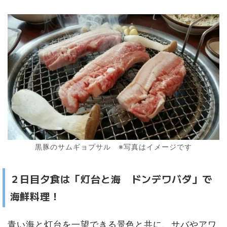
黒豚のサムギョプサル ※写真はイメージです
２日目夕食は「灯台と海 ドンデワバダ」で
海鮮料理！
青い海と灯台を一望できる景色と共に、サバやアワ