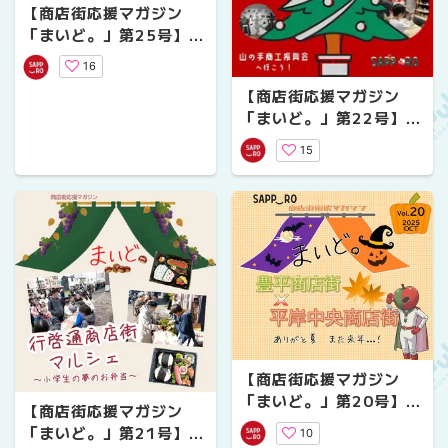
【商店街応援マガジン
「まいど。」第25号】第
１回商店街POPコンテス
16
ト特集
【商店街応援マガジン
「まいど。」第22号】山
の手商工振興会へ行こ
15
う！
【商店街応援マガジン
「まいど。」第20号】豊
【商店街応援マガジン
平商店街・平岸中央商店
「まいど。」第21号】行
10
街「夏の思い出」