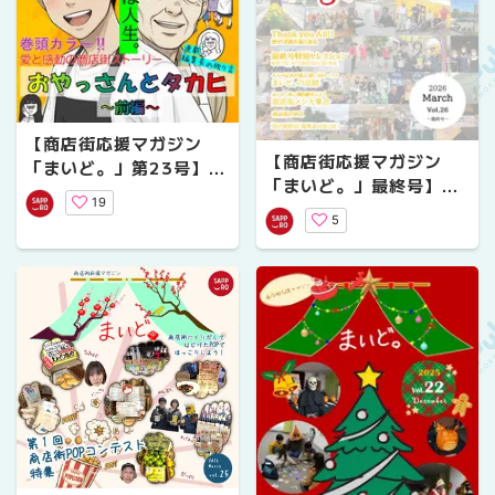
【商店街応援マガジン
【商店街応援マガジン
「まいど。」第23号】愛
「まいど。」最終号】商
と感動の商店街ストーリ
19
店街、18ヶ月の旅路。こ
ー おやっさんとタカヒ
5
こに完結！
～前編～