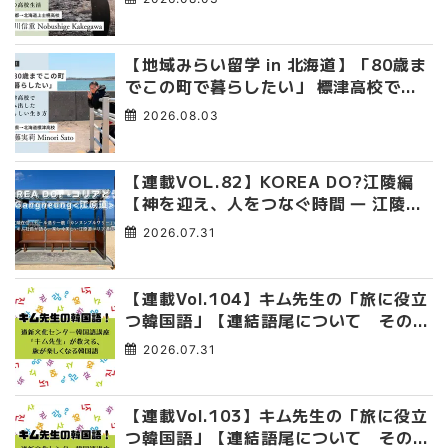
臭くて自由な高校生活
【地域みらい留学 in 北海道】「80歳ま
でこの町で暮らしたい」 標津高校で踏
み出した、私らしい生き方
2026.08.03
【連載VOL.82】KOREA DO?江陵編
【神を迎え、人をつなぐ時間 ― 江陵端
午祭 】
2026.07.31
【連載Vol.104】キム先生の「旅に役立
つ韓国語」【連結語尾について その
4】
2026.07.31
【連載Vol.103】キム先生の「旅に役立
つ韓国語」【連結語尾について その