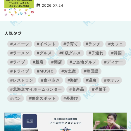
3】
2026.07.24
人気タグ
#スイーツ
#イベント
#子育て
#ランチ
#カフェ
#ラーメン
#グルメ
#B級グルメ
#子連れ
#韓国
#ライブ
#新店
#開店
#ご当地グルメ
#ディナー
#ドライブ
#MUSIC
#お土産
#韓国語
#レストラン
#食べ歩き
#海鮮
#温泉
#ホテル
#北海道マイホームセンター
#名産品
#洋菓子
#パン
#観光スポット
#外遊び