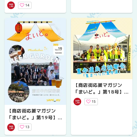
啓商店街「マルシェ」～
14
小学生の夢のお弁当～
【商店街応援マガジン
「まいど。」第18号】裏
参道商店振興会「夏まつ
15
りだ裏参道」
【商店街応援マガジン
「まいど。」第19号】前
田中央商店街ビアガーデ
13
ン！