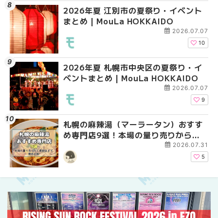
2026年夏 江別市の夏祭り・イベント
2026年夏 札幌市南区
2026年夏 札幌市豊平
まとめ | MouLa HOKKAIDO
ントまとめ | MouLa H
ベントまとめ | MouLa 
2026.07.07
10
2026年夏 札幌市中央区の夏祭り・イ
2026年夏 札幌市中央
【新千歳空港】新カー
ベントまとめ | MouLa HOKKAIDO
ベントまとめ | MouLa 
業。「SUPER LOUNG
ーパーラウンジアネッ
2026.07.07
介！！ | MouLa HOKK
9
札幌の麻辣湯（マーラータン）おすす
2026年夏 恵庭市・千
2026年夏 札幌市南区
め専門店9選！本場の量り売りから最
イベントまとめ | MouL
ントまとめ | MouLa H
新店まで徹底比較 | MouLa
2026.07.31
HOKKAIDO
5