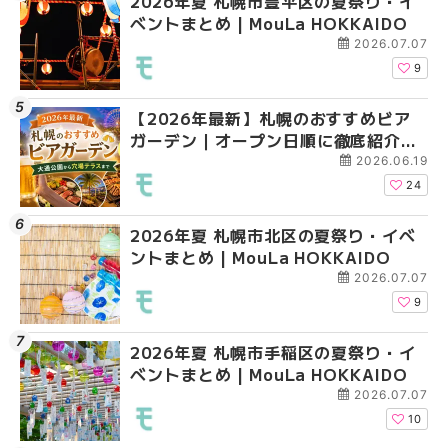
2026年夏 札幌市豊平区の夏祭り・イ
2026年夏 札幌市手稲
2026年夏 札幌市西区
ベントまとめ | MouLa HOKKAIDO
ベントまとめ | MouLa 
ントまとめ | MouLa H
2026.07.07
9
【2026年最新】札幌のおすすめビア
2026年夏 札幌市北区
2026年夏 札幌市手稲
ガーデン｜オープン日順に徹底紹介！
ントまとめ | MouLa H
ベントまとめ | MouLa 
大通公園から穴場テラスまで | MouLa
2026.06.19
HOKKAIDO
24
2026年夏 札幌市北区の夏祭り・イベ
2026年夏 札幌市清田
2026年夏 札幌市清田
ントまとめ | MouLa HOKKAIDO
ベントまとめ | MouLa 
ベントまとめ | MouLa 
2026.07.07
9
2026年夏 札幌市手稲区の夏祭り・イ
2026年夏 札幌市豊平
札幌の麻辣湯（マーラ
ベントまとめ | MouLa HOKKAIDO
ベントまとめ | MouLa 
め専門店6選！本場の量
新店まで徹底比較 | Mo
2026.07.07
HOKKAIDO
10