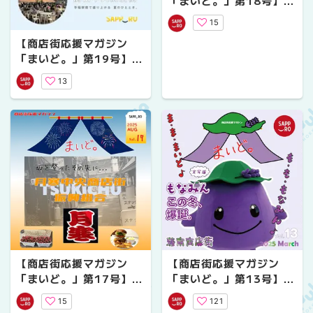
「まいど。」第18号】裏
参道商店振興会「夏まつ
15
りだ裏参道」
【商店街応援マガジン
「まいど。」第19号】前
田中央商店街ビアガーデ
13
ン！
【商店街応援マガジン
【商店街応援マガジン
「まいど。」第17号】月
「まいど。」第13号】つ
寒中央商店街「坂を登っ
いに公認化！藻南商店街
15
121
たその先に...」
の「もなみん」