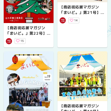
【商店街応援マガジン
「まいど。」第21号】行
啓商店街「マルシェ」～
14
小学生の夢のお弁当～
【商店街応援マガジン
「まいど。」第22号】山
の手商工振興会へ行こ
15
う！
【商店街応援マガジン