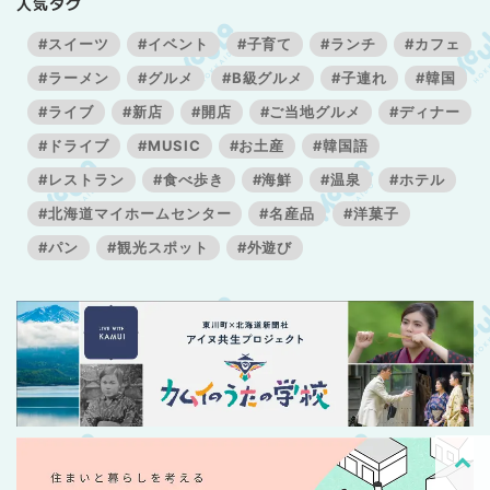
人気タグ
#スイーツ
#イベント
#子育て
#ランチ
#カフェ
#ラーメン
#グルメ
#B級グルメ
#子連れ
#韓国
#ライブ
#新店
#開店
#ご当地グルメ
#ディナー
#ドライブ
#MUSIC
#お土産
#韓国語
#レストラン
#食べ歩き
#海鮮
#温泉
#ホテル
#北海道マイホームセンター
#名産品
#洋菓子
#パン
#観光スポット
#外遊び