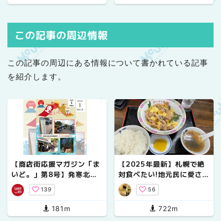
この記事の周辺情報
この記事の周辺にある情報について書かれている記事
を紹介します。
【商店街応援マガジン「ま
【2025年最新】札幌で絶
いど。」第8号】発寒北商
対食べたい!地元民に愛され
店街の春夏秋冬
る『肉チャーハン』ラーメ
139
56
ン大将の魅力を徹底解説
【ローカルめし】
181m
722m