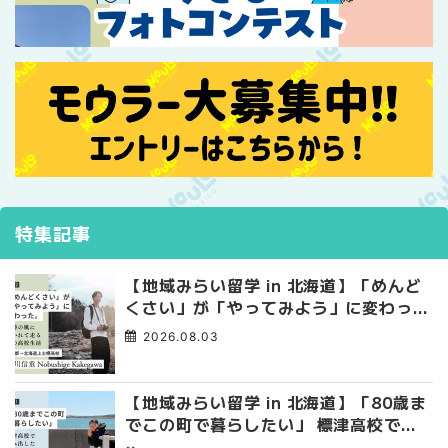
特集記事
【地域みらい留学 in 北海道】「めんど
くさい」が「やってみよう」に変わっ
た。 十勝の風に吹かれて走る、僕の泥
2026.08.03
臭くて自由な高校生活
【地域みらい留学 in 北海道】「80歳ま
でこの町で暮らしたい」 標津高校で踏
み出した、私らしい生き方