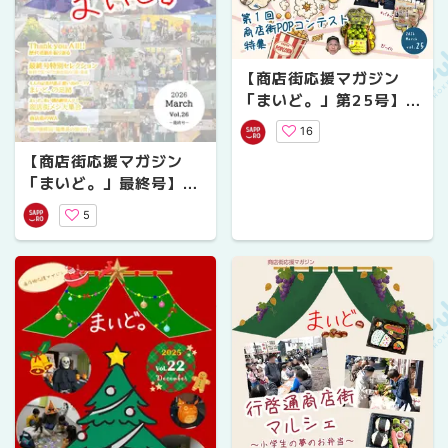
【商店街応援マガジン
「まいど。」第25号】第
１回商店街POPコンテス
16
ト特集
【商店街応援マガジン
「まいど。」最終号】商
店街、18ヶ月の旅路。こ
5
こに完結！