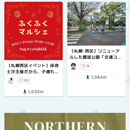
【札幌･西区】リニューア
ルした農試公園「交通コー
ナー」が子どもの自転車練
【札幌西区イベント】保育
9
習におすすめ
士が主催だから、子連れで
1,084m
も安心！子育てママにオス
20
スメイベント
1,030m