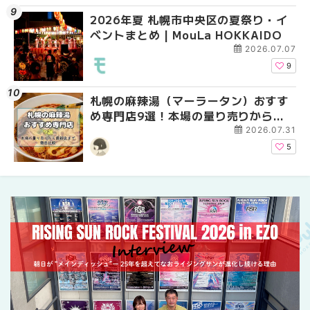
2026年夏 札幌市中央区の夏祭り・イ
2026年夏 札幌市中央
【新千歳空港】新カー
ベントまとめ | MouLa HOKKAIDO
ベントまとめ | MouLa 
業。「SUPER LOUNG
ーパーラウンジアネッ
2026.07.07
介！！ | MouLa HOKK
9
札幌の麻辣湯（マーラータン）おすす
2026年夏 恵庭市・千
2026年夏 札幌市南区
め専門店9選！本場の量り売りから最
イベントまとめ | MouL
ントまとめ | MouLa H
新店まで徹底比較 | MouLa
2026.07.31
HOKKAIDO
5