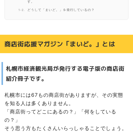
す。
どうして「まいど。」を発行しているの？
第16号は「発寒商店街」特集！
『渡辺ふとん店』
『源光金物店』
商店街応援マガジン「まいど。」とは
『くまのしっぽ』
『ソフトクリーム専門店 moca』
『総菜屋 カントリーハウス』
札幌市経済観光局が発行する電子版の商店街
商店街応援マガジン「まいど。」を読むには
紹介冊子です。
札幌市には67もの商店街がありますが、その実態
を知る人は多くありません。
「商店街ってどこにあるの？」「何をしている
の？」
そう思う方もたくさんいらっしゃることでしょう。