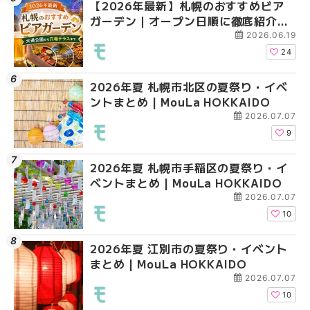
【2026年最新】札幌のおすすめビア
2026年夏 札幌市北区
2026年夏 札幌市手稲
ガーデン｜オープン日順に徹底紹介！
ントまとめ | MouLa H
ベントまとめ | MouLa 
大通公園から穴場テラスまで | MouLa
2026.06.19
HOKKAIDO
24
2026年夏 札幌市北区の夏祭り・イベ
2026年夏 札幌市清田
2026年夏 札幌市清田
ントまとめ | MouLa HOKKAIDO
ベントまとめ | MouLa 
ベントまとめ | MouLa 
2026.07.07
9
2026年夏 札幌市手稲区の夏祭り・イ
2026年夏 札幌市豊平
札幌の麻辣湯（マーラ
ベントまとめ | MouLa HOKKAIDO
ベントまとめ | MouLa 
め専門店6選！本場の量
新店まで徹底比較 | Mo
2026.07.07
HOKKAIDO
10
2026年夏 江別市の夏祭り・イベント
2026年夏 札幌市南区
2026年夏 札幌市豊平
まとめ | MouLa HOKKAIDO
ントまとめ | MouLa H
ベントまとめ | MouLa 
2026.07.07
10