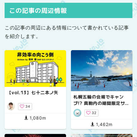
この記事の周辺情報
この記事の周辺にある情報について書かれている記事
を紹介します。
【vol.13】七十二本ノ矢
札幌五輪の会場でキャン
プ!? 真駒内の期間限定サイ
34
ト オープン前に潜入！
32
1,080m
1,462m