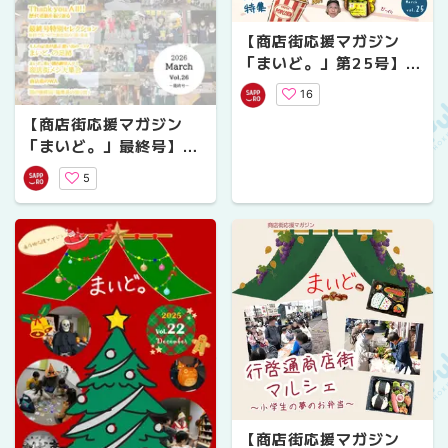
【商店街応援マガジン
「まいど。」第25号】第
１回商店街POPコンテス
16
ト特集
【商店街応援マガジン
「まいど。」最終号】商
店街、18ヶ月の旅路。こ
5
こに完結！
【商店街応援マガジン