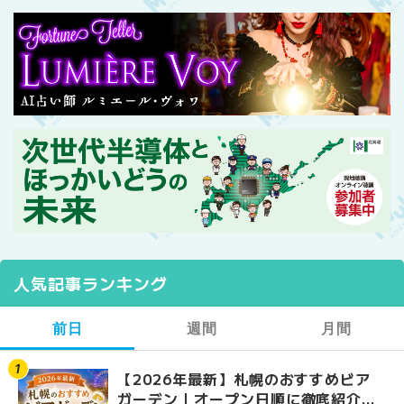
人気記事ランキング
前日
週間
月間
【2026年最新】札幌のおすすめビア
【2026年最新】札幌
【2026年最新】札幌
ガーデン｜オープン日順に徹底紹介！
ガーデン｜オープン日
ガーデン｜オープン日