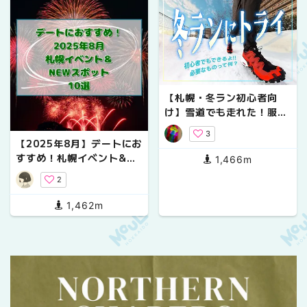
【札幌・冬ラン初心者向
け】雪道でも走れた！服
装・シューズ・おすすめコ
3
ース実体験
【2025年8月】デートにお
すすめ！札幌イベント&NE
1,466m
Wスポット10選
2
1,462m