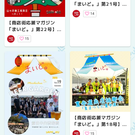
「まいど。」第21号】行
啓商店街「マルシェ」～
14
小学生の夢のお弁当～
【商店街応援マガジン
「まいど。」第22号】山
の手商工振興会へ行こ
15
う！
【商店街応援マガジン
「まいど。」第18号】裏
参道商店振興会「夏まつ
15