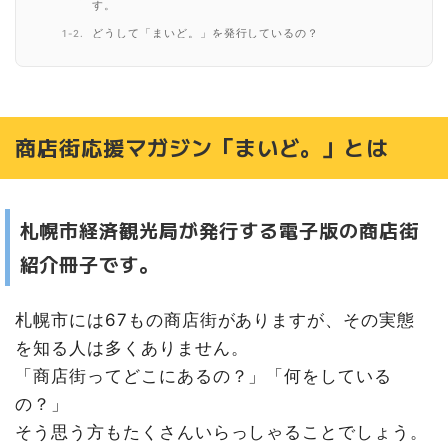
す。
どうして「まいど。」を発行しているの？
第13号は、藻南商店街振興組合を特集！
藻南商店街の概要
１０年の時を経て、ついに公認化
商店街応援マガジン「まいど。」とは
思わず口ずさみたくなる！もなみんテーマソングついに完
成！
商店街応援マガジン「まいど。」を読むには
札幌市経済観光局が発行する電子版の商店街
紹介冊子です。
札幌市には67もの商店街がありますが、その実態
を知る人は多くありません。
「商店街ってどこにあるの？」「何をしている
の？」
そう思う方もたくさんいらっしゃることでしょう。