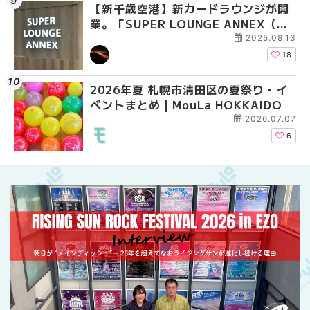
【新千歳空港】新カードラウンジが開
2026年夏 札幌市中央
【新千歳空港】新カー
業。「SUPER LOUNGE ANNEX（ス
ベントまとめ | MouLa 
業。「SUPER LOUNG
ーパーラウンジアネックス）」をご紹
ーパーラウンジアネッ
2025.08.13
介！！ | MouLa HOKKAIDO
介！！ | MouLa HOKK
18
2026年夏 札幌市清田区の夏祭り・イ
2026年夏 恵庭市・千
2026年夏 札幌市豊平
ベントまとめ | MouLa HOKKAIDO
イベントまとめ | MouL
ベントまとめ | MouLa 
2026.07.07
6