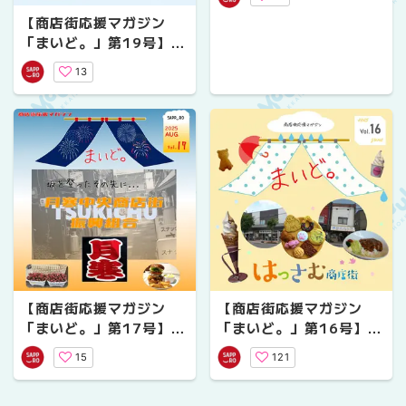
りだ裏参道」
【商店街応援マガジン
「まいど。」第19号】前
田中央商店街ビアガーデ
13
ン！
【商店街応援マガジン
【商店街応援マガジン
「まいど。」第17号】月
「まいど。」第16号】発
寒中央商店街「坂を登っ
寒商店街おすすめ店舗５
15
121
たその先に...」
選！