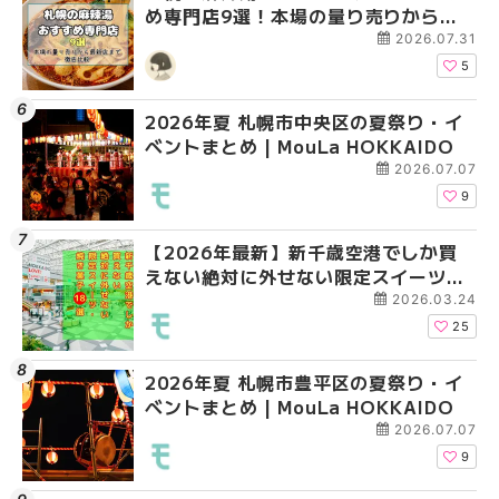
め専門店9選！本場の量り売りから最
ベントまとめ | MouLa 
ベントまとめ | MouLa 
新店まで徹底比較 | MouLa
2026.07.31
HOKKAIDO
5
2026年夏 札幌市中央区の夏祭り・イ
2026年夏 札幌市南区
2026年夏 札幌市清田
ベントまとめ | MouLa HOKKAIDO
ントまとめ | MouLa H
ベントまとめ | MouLa 
2026.07.07
9
【2026年最新】新千歳空港でしか買
2026年夏 札幌市清田
札幌の麻辣湯（マーラ
えない絶対に外せない限定スイーツ・
ベントまとめ | MouLa 
め専門店6選！本場の量
焼き菓子18選 | MouLa HOKKAIDO
新店まで徹底比較 | Mo
2026.03.24
HOKKAIDO
25
2026年夏 札幌市豊平区の夏祭り・イ
2026年夏 札幌市豊平
【2026年最新】新千
ベントまとめ | MouLa HOKKAIDO
ベントまとめ | MouLa 
えない絶対に外せない
焼き菓子18選 | MouLa
2026.07.07
9