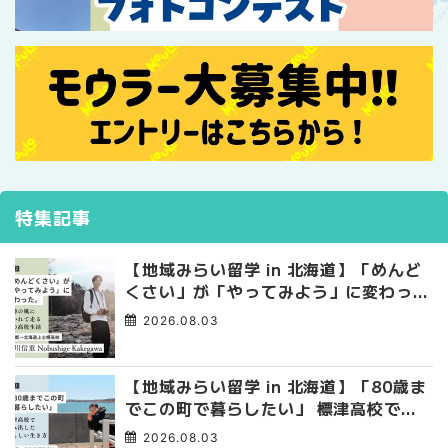
特集記事
【地域みらい留学 in 北海道】「めんど
くさい」が「やってみよう」に変わっ
た。 十勝の風に吹かれて走る、僕の泥
2026.08.03
臭くて自由な高校生活
【地域みらい留学 in 北海道】「80歳ま
でこの町で暮らしたい」 標津高校で踏
み出した、私らしい生き方
2026.08.03