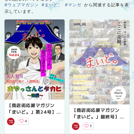
#ウェブマガジン
#まいど。
#マンガ
から関連する記事を表
示しています。
【商店街応援マガジン
【商店街応援マガジン
「まいど。」第24号】愛
「まいど。」最終号】商
と感動の商店街ストーリ
4
店街、18ヶ月の旅路。こ
ー おやっさんとタカヒ
5
こに完結！
～後編～