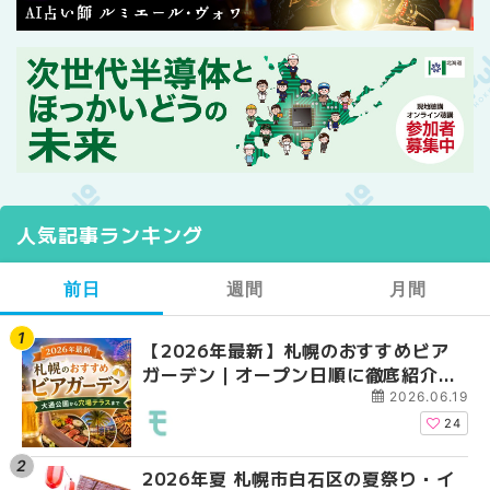
人気記事ランキング
前日
週間
月間
【2026年最新】札幌のおすすめビア
【2026年最新】札幌
【2026年最新】札幌
ガーデン｜オープン日順に徹底紹介！
ガーデン｜オープン日
ガーデン｜オープン日
大通公園から穴場テラスまで | MouLa
大通公園から穴場テラスまで
大通公園から穴場テラスまで
2026.06.19
HOKKAIDO
HOKKAIDO
HOKKAIDO
24
2026年夏 札幌市白石区の夏祭り・イ
2026年夏 札幌市西区
2026年夏 札幌市北区