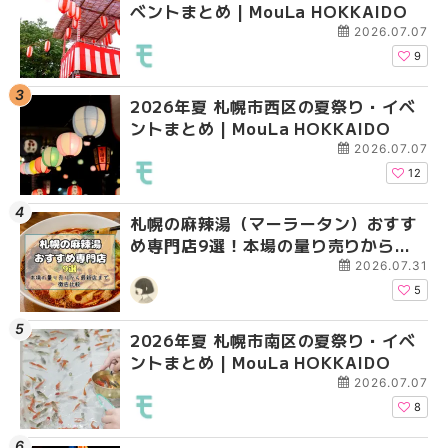
ベントまとめ | MouLa HOKKAIDO
ントまとめ | MouLa H
ントまとめ | MouLa H
2026.07.07
9
2026年夏 札幌市西区の夏祭り・イベ
2026年夏 札幌市北区
2026年夏 札幌市白石
ントまとめ | MouLa HOKKAIDO
ントまとめ | MouLa H
ベントまとめ | MouLa 
2026.07.07
12
札幌の麻辣湯（マーラータン）おすす
2026年夏 札幌市手稲
2026年夏 札幌市西区
め専門店9選！本場の量り売りから最
ベントまとめ | MouLa 
ントまとめ | MouLa H
新店まで徹底比較 | MouLa
2026.07.31
HOKKAIDO
5
2026年夏 札幌市南区の夏祭り・イベ
2026年夏 札幌市白石
2026年夏 札幌市手稲
ントまとめ | MouLa HOKKAIDO
ベントまとめ | MouLa 
ベントまとめ | MouLa 
2026.07.07
8