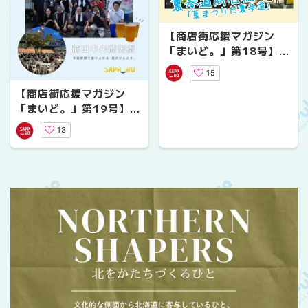
【商店街応援マガジン
「まいど。」第18号】裏
参道商店振興会「夏まつ
15
りだ裏参道」
【商店街応援マガジン
「まいど。」第19号】前
田中央商店街ビアガーデ
13
ン！