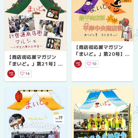
【商店街応援マガジン
「まいど。」第20号】豊
【商店街応援マガジン
平商店街・平岸中央商店
「まいど。」第21号】行
10
街「夏の思い出」
啓商店街「マルシェ」～
14
小学生の夢のお弁当～