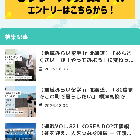
特集記事
【地域みらい留学 in 北海道】「めんど
くさい」が「やってみよう」に変わっ
た。 十勝の風に吹かれて走る、僕の泥
2026.08.03
臭くて自由な高校生活
【地域みらい留学 in 北海道】「80歳ま
でこの町で暮らしたい」 標津高校で踏
み出した、私らしい生き方
2026.08.03
【連載VOL.82】KOREA DO?江陵編
【神を迎え、人をつなぐ時間 ― 江陵端
午祭 】