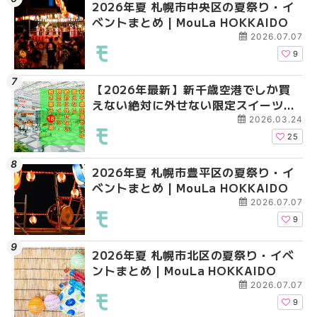
2026年夏 札幌市中央区の夏祭り・イ
2026年夏 札幌市清田
札幌の麻辣湯（マーラ
ベントまとめ | MouLa HOKKAIDO
ベントまとめ | MouLa 
め専門店6選！本場の量
新店まで徹底比較 | Mo
2026.07.07
HOKKAIDO
9
【2026年最新】新千歳空港でしか買
2026年夏 札幌市南区
2026年夏 札幌市清田
えない絶対に外せない限定スイーツ・
ントまとめ | MouLa H
ベントまとめ | MouLa 
焼き菓子18選 | MouLa HOKKAIDO
2026.03.24
25
2026年夏 札幌市豊平区の夏祭り・イ
2026年夏 札幌市豊平
【2026年最新】新千
ベントまとめ | MouLa HOKKAIDO
ベントまとめ | MouLa 
えない絶対に外せない
焼き菓子18選 | MouLa
2026.07.07
9
2026年夏 札幌市北区の夏祭り・イベ
2026年夏 札幌市中央
【新千歳空港】新カー
ントまとめ | MouLa HOKKAIDO
ベントまとめ | MouLa 
業。「SUPER LOUNG
ーパーラウンジアネッ
2026.07.07
介！！ | MouLa HOKK
9