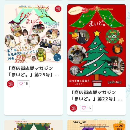
【商店街応援マガジン
「まいど。」第25号】第
１回商店街POPコンテス
16
ト特集
【商店街応援マガジン
「まいど。」第22号】山
の手商工振興会へ行こ
15
う！