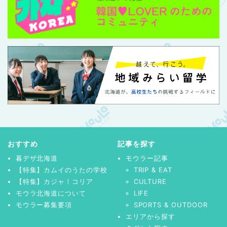
おすすめ
記事を探す
暮デザ北海道
モウラー記事
【特集】カムイのうたの学校
TRIP & EAT
【特集】カジャ！コリア
CULTURE
モウラ北海道について
LIFE
モウラー募集要項
SPORTS & OUTDOOR
エリアから探す