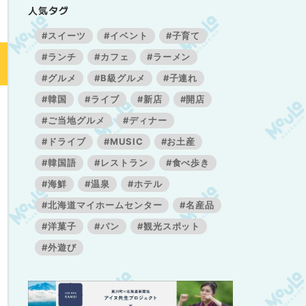
人気タグ
#スイーツ
#イベント
#子育て
#ランチ
#カフェ
#ラーメン
#グルメ
#B級グルメ
#子連れ
#韓国
#ライブ
#新店
#開店
#ご当地グルメ
#ディナー
#ドライブ
#MUSIC
#お土産
#韓国語
#レストラン
#食べ歩き
#海鮮
#温泉
#ホテル
#北海道マイホームセンター
#名産品
#洋菓子
#パン
#観光スポット
#外遊び