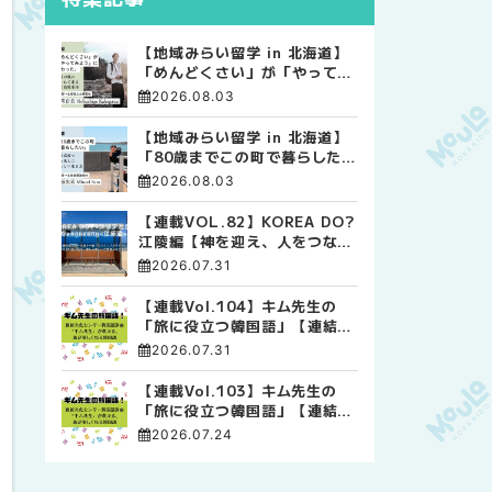
【地域みらい留学 in 北海道】
「めんどくさい」が「やってみ
よう」に変わった。 十勝の風
2026.08.03
に吹かれて走る、僕の泥臭くて
自由な高校生活
【地域みらい留学 in 北海道】
「80歳までこの町で暮らした
い」 標津高校で踏み出した、
2026.08.03
私らしい生き方
【連載VOL.82】KOREA DO?
江陵編【神を迎え、人をつなぐ
時間 ― 江陵端午祭 】
2026.07.31
【連載Vol.104】キム先生の
「旅に役立つ韓国語」【連結語
尾について その4】
2026.07.31
【連載Vol.103】キム先生の
「旅に役立つ韓国語」【連結語
尾について その3】
2026.07.24