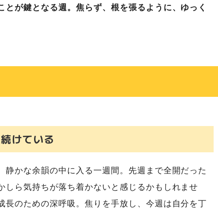
ことが鍵となる週。焦らず、根を張るように、ゆっく
が生まれる
る
）
だった
り続けている
みて
、静かな余韻の中に入る一週間。先週まで全開だった
く
かしら気持ちが落ち着かないと感じるかもしれませ
成長のための深呼吸。焦りを手放し、今週は自分を丁
問う