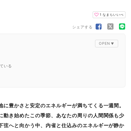
1
なまらいいべ
シェアする
ている
いる
地に豊かさと安定のエネルギーが満ちてくる一週間。
に動き始めたこの季節、あなたの周りの人間関係も少
いる
下弦へと向かう中、内省と仕込みのエネルギーが静か