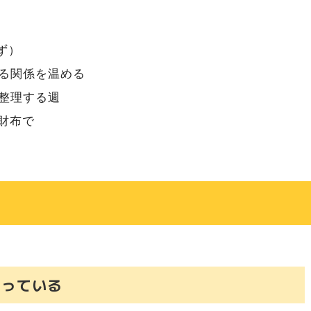
を信じて
ず）
る関係を温める
整理する週
財布で
）
まっている