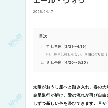
エール・ヴォワ
2026.04.17
目次
♈ 牡羊座（3/21〜4/19）
輝きは終わらない。内側に灯り続け
♉ 牡牛座（4/20〜5/20）
あなたの番が、今ここで、始まって
♊ 双子座（5/21〜6/21）
種は蒔かれた。今週は水をやる番
太陽がおうし座へと踏み入れ、春の大
♋ 蟹座（6/22〜7/22）
金星逆行が解け、愛の流れが再び自由
波が引いた後の砂浜に、宝が残って
しずつ新しい色を帯びてきます。月が