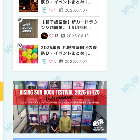
祭り・イベントまとめ |
祭り・イベントまとめ |
しか買えない絶対に外せない
MouLa HOKKAIDO
MouLa HOKKAIDO
限定スイーツ・焼き菓子18選
9
2026.07.07
9
25
2026.07.07
2026.03.24
| MouLa HOKKAIDO
【新千歳空港】新カードラウ
2026年夏 札幌市中央区の夏
【新千歳空港】新カードラウ
ンジが開業。「SUPER
祭り・イベントまとめ |
ンジが開業。「SUPER
LOUNGE ANNEX（スーパー
MouLa HOKKAIDO
LOUNGE ANNEX（スーパー
18
2025.08.13
9
18
2026.07.07
2025.08.13
ラウンジアネックス）」をご
ラウンジアネックス）」をご
紹介！！ | MouLa
紹介！！ | MouLa
2026年夏 札幌市清田区の夏
2026年夏 恵庭市・千歳市の
2026年夏 札幌市豊平区の夏
HOKKAIDO
HOKKAIDO
祭り・イベントまとめ |
夏祭り・イベントまとめ |
祭り・イベントまとめ |
MouLa HOKKAIDO
MouLa HOKKAIDO
MouLa HOKKAIDO
6
2026.07.07
9
9
2026.07.07
2026.07.07