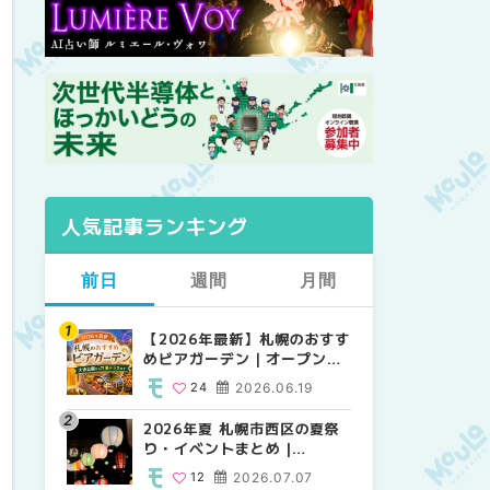
人気記事ランキング
前日
週間
月間
【2026年最新】札幌のおすす
【2026年最新】札幌のおすす
【2026年最新】札幌のおすす
めビアガーデン｜オープン日
めビアガーデン｜オープン日
めビアガーデン｜オープン日
順に徹底紹介！大通公園から
順に徹底紹介！大通公園から
順に徹底紹介！大通公園から
24
2026.06.19
24
24
2026.06.19
2026.06.19
穴場テラスまで | MouLa
穴場テラスまで | MouLa
穴場テラスまで | MouLa
HOKKAIDO
HOKKAIDO
HOKKAIDO
2026年夏 札幌市西区の夏祭
2026年夏 札幌市西区の夏祭
2026年夏 札幌市北区の夏祭
り・イベントまとめ |
り・イベントまとめ |
り・イベントまとめ |
MouLa HOKKAIDO
MouLa HOKKAIDO
MouLa HOKKAIDO
12
2026.07.07
12
9
2026.07.07
2026.07.07