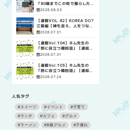
「80歳までこの町で暮らした
い」 標津高校で踏み出した、
2026.08.03
私らしい生き方
【連載VOL.82】KOREA DO?
江陵編【神を迎え、人をつなぐ
時間 ― 江陵端午祭 】
2026.07.31
【連載Vol.104】キム先生の
「旅に役立つ韓国語」【連結語
尾について その4】
2026.07.31
【連載Vol.103】キム先生の
「旅に役立つ韓国語」【連結語
尾について その3】
2026.07.24
人気タグ
#スイーツ
#イベント
#子育て
#ランチ
#カフェ
#グルメ
#ラーメン
#B級グルメ
#子連れ