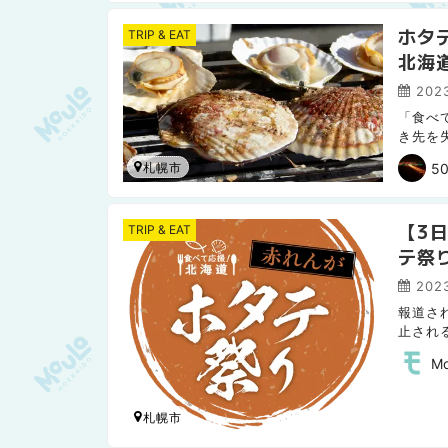
ホタ
TRIP & EAT
北海
2023
「食べ
き先を
ら現在
50
札幌市
【3
TRIP & EAT
テ祭
2023
報道さ
止され
います
M
札幌市