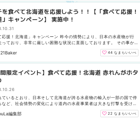
テを食べて北海道を応援しよう！！【「食べて応援！
道」キャンペーン】 実施中！
.10.31
て応援！北海道」キャンペーン 昨今の情勢により、日本の水産物が行
失っており、非常に厳しい困難な状況に直面しております。 その事か
、北海道では【「食べて応援！北海道」キャンペーン】を...
21Baker
44
なまらいいべ
日間限定イベント】食べて応援！北海道 赤れんがホタ
り
.10.26
れているとおり、日本そして北海道が誇る水産物の輸入が一部の国で停
るなど、社会情勢の変化により道内の水産事業者は大きな打撃を受けて
。そんな生産者や水産業界のみなさんを応援しようと、...
ouLa編集部
22
なまらいいべ