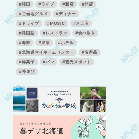
#韓国
#ライブ
#新店
#開店
#ご当地グルメ
#ディナー
#ドライブ
#MUSIC
#お土産
#韓国語
#レストラン
#食べ歩き
#海鮮
#温泉
#ホテル
#北海道マイホームセンター
#名産品
#洋菓子
#パン
#観光スポット
#外遊び