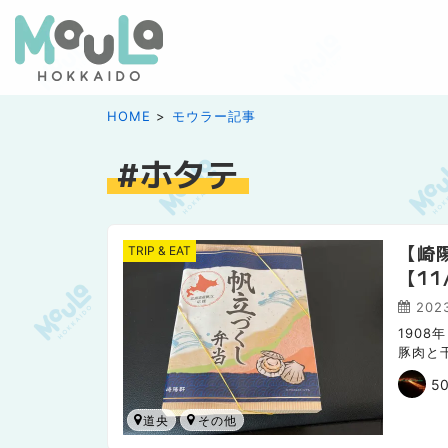
HOME
モウラー記事
ホタテ
【崎
TRIP & EAT
【1
2023
190
豚肉と
りが詰
50
道央