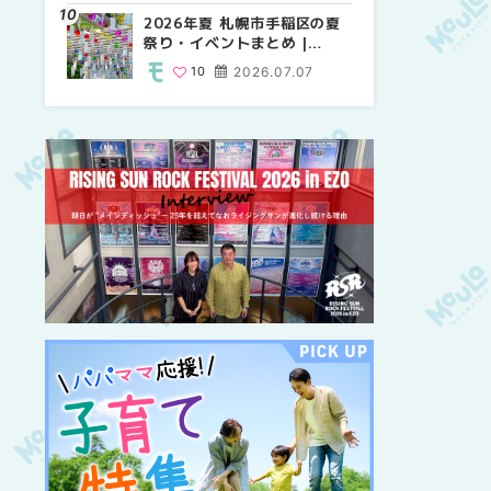
紹介！！ | MouLa
2026年夏 札幌市手稲区の夏
2026年夏 恵庭市・千歳市の
2026年夏 札幌市豊平区の夏
HOKKAIDO
祭り・イベントまとめ |
夏祭り・イベントまとめ |
祭り・イベントまとめ |
MouLa HOKKAIDO
MouLa HOKKAIDO
MouLa HOKKAIDO
10
2026.07.07
9
9
2026.07.07
2026.07.07