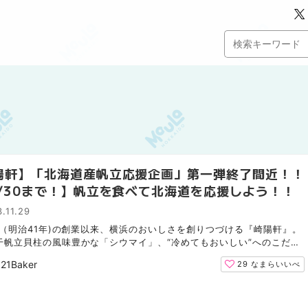
陽軒】「北海道産帆立応援企画」第一弾終了間近！！
1/30まで！】帆立を食べて北海道を応援しよう！！
.11.29
8年（明治41年)の創業以来、横浜のおいしさを創りつづける『崎陽軒』。
干帆立貝柱の風味豊かな「シウマイ」、“冷めてもおいしい”へのこだわ
まった「シウマイ弁当」で有名ですね。 私も「シウマイ...
21Baker
29
なまらいいべ