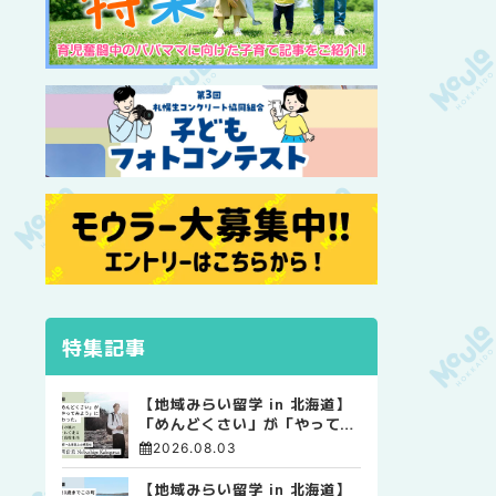
特集記事
【地域みらい留学 in 北海道】
「めんどくさい」が「やってみ
よう」に変わった。 十勝の風
2026.08.03
に吹かれて走る、僕の泥臭くて
自由な高校生活
【地域みらい留学 in 北海道】