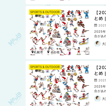
【2
SPORTS & OUTDOOR
とめ
2025
202
合があ
日本ハ
大
札幌市
【2
SPORTS & OUTDOOR
とめ
202
202
合があ
日本ハム
大