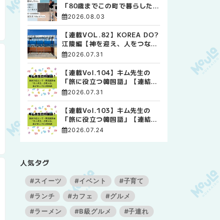
「80歳までこの町で暮らした
い」 標津高校で踏み出した、
2026.08.03
私らしい生き方
【連載VOL.82】KOREA DO?
江陵編【神を迎え、人をつなぐ
時間 ― 江陵端午祭 】
2026.07.31
【連載Vol.104】キム先生の
「旅に役立つ韓国語」【連結語
尾について その4】
2026.07.31
【連載Vol.103】キム先生の
「旅に役立つ韓国語」【連結語
尾について その3】
2026.07.24
人気タグ
#スイーツ
#イベント
#子育て
#ランチ
#カフェ
#グルメ
#ラーメン
#B級グルメ
#子連れ