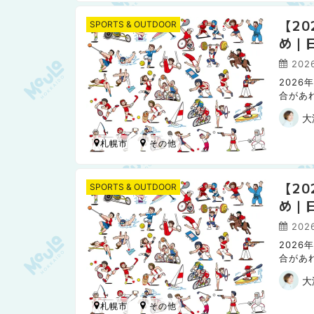
【2
SPORTS & OUTDOOR
め｜
2026
202
合があ
日本ハ
大
札幌市
【2
SPORTS & OUTDOOR
め｜
2026
202
合があ
日本ハ
大
札幌市