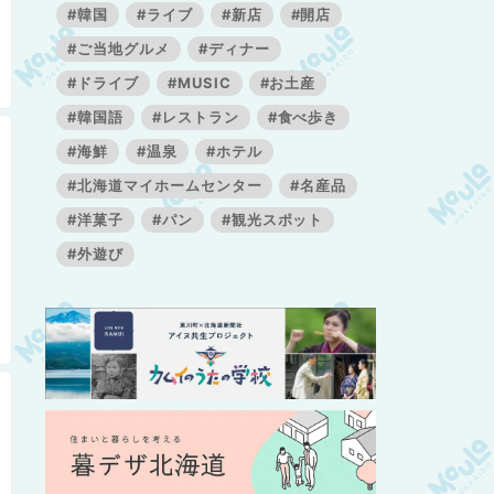
#韓国
#ライブ
#新店
#開店
#ご当地グルメ
#ディナー
#ドライブ
#MUSIC
#お土産
#韓国語
#レストラン
#食べ歩き
#海鮮
#温泉
#ホテル
#北海道マイホームセンター
#名産品
#洋菓子
#パン
#観光スポット
#外遊び