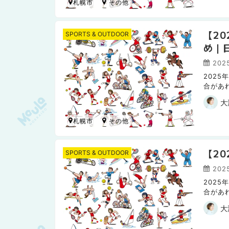
札幌市
【2
SPORTS & OUTDOOR
め｜
202
202
合があ
日本ハ
大
札幌市
【2
SPORTS & OUTDOOR
202
202
合があ
日本ハ
大