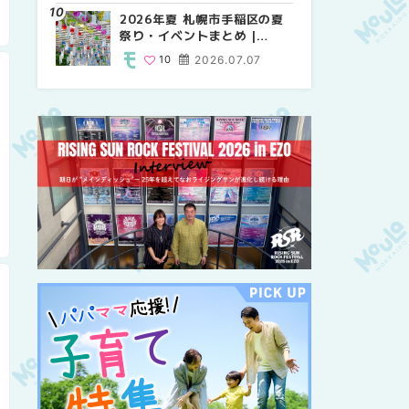
紹介！！ | MouLa
2026年夏 札幌市手稲区の夏
2026年夏 恵庭市・千歳市の
2026年夏 札幌市豊平区の夏
HOKKAIDO
祭り・イベントまとめ |
夏祭り・イベントまとめ |
祭り・イベントまとめ |
MouLa HOKKAIDO
MouLa HOKKAIDO
MouLa HOKKAIDO
10
2026.07.07
9
9
2026.07.07
2026.07.07