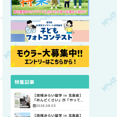
特集記事
【地域みらい留学 in 北海道】
「めんどくさい」が「やってみ
よう」に変わった。 十勝の風
2026.08.03
に吹かれて走る、僕の泥臭くて
自由な高校生活
【地域みらい留学 in 北海道】