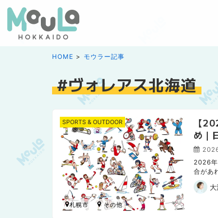
HOME
モウラー記事
ヴォレアス北海道
【2
SPORTS & OUTDOOR
め｜
202
202
合があ
日本ハ
大
札幌市