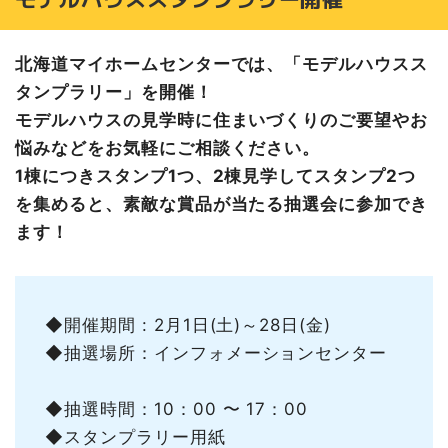
園児たちが描いた力作！「ぼく・わたしの夢のおうち」
家づくりビギナーさんへおすすめ記事はこちら
北海道マイホームセンターでは、「モデルハウスス
【終了しました】2月8日～11日はキッズデー！
タンプラリー」を開催！
キッズデー来場プレゼント
モデルハウスの見学時に住まいづくりのご要望やお
カワイイたのしいカプセルトイ抽選会
悩みなどをお気軽にご相談ください。
苫小牧会場の情報
1棟につきスタンプ1つ、2棟見学してスタンプ2つ
を集めると、素敵な賞品が当たる抽選会に参加でき
ます！
◆開催期間 : 2月1日(土)～28日(金)
◆抽選場所：インフォメーションセンター
◆抽選時間：10：00 〜 17：00
◆スタンプラリー用紙