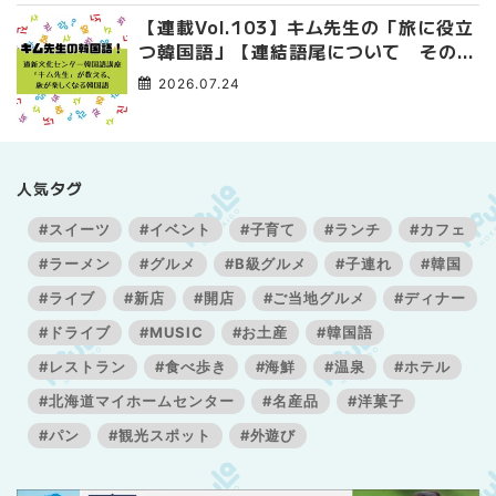
【連載Vol.103】キム先生の「旅に役立
つ韓国語」【連結語尾について その
3】
2026.07.24
人気タグ
#スイーツ
#イベント
#子育て
#ランチ
#カフェ
#ラーメン
#グルメ
#B級グルメ
#子連れ
#韓国
#ライブ
#新店
#開店
#ご当地グルメ
#ディナー
#ドライブ
#MUSIC
#お土産
#韓国語
#レストラン
#食べ歩き
#海鮮
#温泉
#ホテル
#北海道マイホームセンター
#名産品
#洋菓子
#パン
#観光スポット
#外遊び