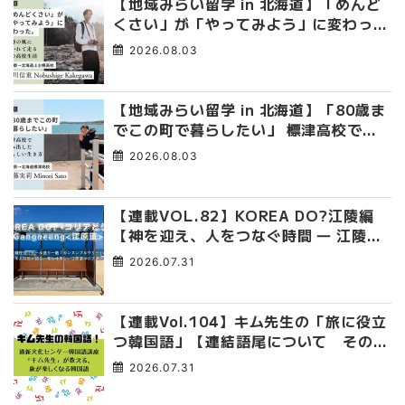
【地域みらい留学 in 北海道】「めんど
くさい」が「やってみよう」に変わっ
た。 十勝の風に吹かれて走る、僕の泥
2026.08.03
臭くて自由な高校生活
【地域みらい留学 in 北海道】「80歳ま
でこの町で暮らしたい」 標津高校で踏
み出した、私らしい生き方
2026.08.03
【連載VOL.82】KOREA DO?江陵編
【神を迎え、人をつなぐ時間 ― 江陵端
午祭 】
2026.07.31
【連載Vol.104】キム先生の「旅に役立
つ韓国語」【連結語尾について その
4】
2026.07.31