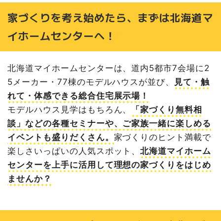
10月のプレゼントはこちら
家づくりを考え始めたら、まずは北海道マ
カプセルマシンチャレンジ
イホームセンターへ！
北海道マイホームセンターは家づくりのヒントがたくさん
詰まっている「総合住宅展示場」
北海道マイホームセンターのおすすめポイント
北海道マイホームセンターは、道内5都市7会場に2
札幌・森林公園・北会場の情報
5メーカー・77棟のモデルハウスが並び、
見て・触
札幌会場｜札幌市豊平区豊平1条10丁目
れて・体感できる総合住宅展示場！
札幌森林公園会場｜札幌市厚別区厚別東5条8丁目
モデルハウス見学はもちろん、
「家づくり無料相
札幌北会場｜札幌市北区太平6条1丁目
談」などの各種セミナーや、ご家族一緒に楽しめる
家づくりビギナーさんへおすすめ記事はこちら
イベントも盛りだくさん。
家づくりのヒント満載で
楽しさいっぱいの人気スポット、
北海道マイホーム
センターを上手に活用して理想の家づくりをはじめ
ませんか？