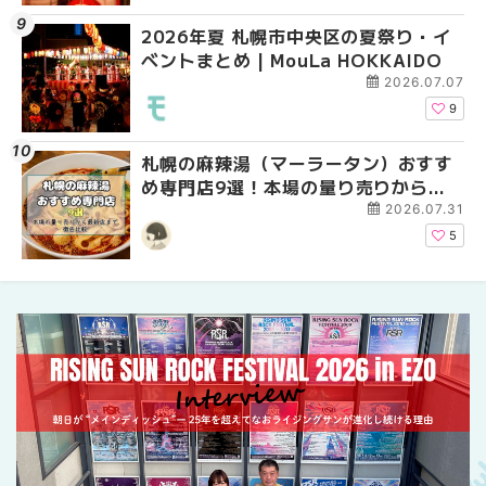
2026年夏 札幌市中央区の夏祭り・イ
2026年夏 札幌市中央
【新千歳空港】新カー
ベントまとめ | MouLa HOKKAIDO
ベントまとめ | MouLa 
業。「SUPER LOUNG
ーパーラウンジアネッ
2026.07.07
介！！ | MouLa HOKK
9
札幌の麻辣湯（マーラータン）おすす
2026年夏 恵庭市・千
2026年夏 札幌市南区
め専門店9選！本場の量り売りから最
イベントまとめ | MouL
ントまとめ | MouLa H
新店まで徹底比較 | MouLa
2026.07.31
HOKKAIDO
5