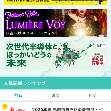
人気記事ランキング
前日
週間
月間
2026年夏 札幌市白石区の夏祭り・イ
2026年夏 札幌市西区
【2026年最新】札幌