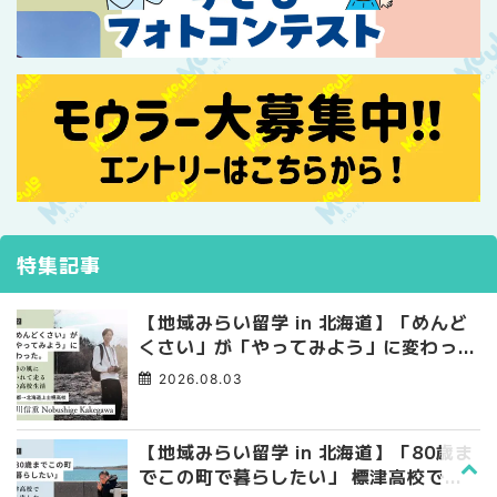
特集記事
【地域みらい留学 in 北海道】「めんど
くさい」が「やってみよう」に変わっ
た。 十勝の風に吹かれて走る、僕の泥
2026.08.03
臭くて自由な高校生活
【地域みらい留学 in 北海道】「80歳ま
でこの町で暮らしたい」 標津高校で踏