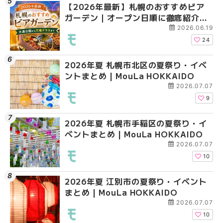
【2026年最新】札幌のおすすめビア
2026年夏 札幌市北区
2026年夏 札幌市手稲
ガーデン｜オープン日順に徹底紹介！
ントまとめ | MouLa H
ベントまとめ | MouLa 
大通公園から穴場テラスまで | MouLa
2026.06.19
HOKKAIDO
24
2026年夏 札幌市北区の夏祭り・イベ
2026年夏 札幌市清田
2026年夏 札幌市清田
ントまとめ | MouLa HOKKAIDO
ベントまとめ | MouLa 
ベントまとめ | MouLa 
2026.07.07
9
2026年夏 札幌市手稲区の夏祭り・イ
2026年夏 札幌市豊平
札幌の麻辣湯（マーラ
ベントまとめ | MouLa HOKKAIDO
ベントまとめ | MouLa 
め専門店6選！本場の量
新店まで徹底比較 | Mo
2026.07.07
HOKKAIDO
10
2026年夏 江別市の夏祭り・イベント
2026年夏 札幌市南区
2026年夏 札幌市豊平
まとめ | MouLa HOKKAIDO
ントまとめ | MouLa H
ベントまとめ | MouLa 
2026.07.07
10