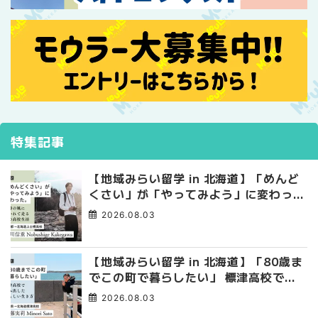
特集記事
【地域みらい留学 in 北海道】「めんど
くさい」が「やってみよう」に変わっ
た。 十勝の風に吹かれて走る、僕の泥
2026.08.03
臭くて自由な高校生活
【地域みらい留学 in 北海道】「80歳ま
でこの町で暮らしたい」 標津高校で踏
み出した、私らしい生き方
2026.08.03