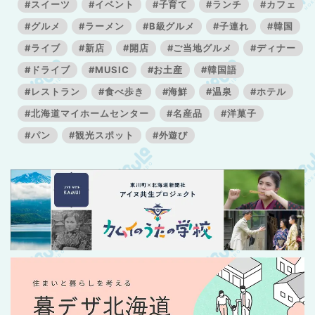
#スイーツ
#イベント
#子育て
#ランチ
#カフェ
#グルメ
#ラーメン
#B級グルメ
#子連れ
#韓国
#ライブ
#新店
#開店
#ご当地グルメ
#ディナー
#ドライブ
#MUSIC
#お土産
#韓国語
#レストラン
#食べ歩き
#海鮮
#温泉
#ホテル
#北海道マイホームセンター
#名産品
#洋菓子
#パン
#観光スポット
#外遊び