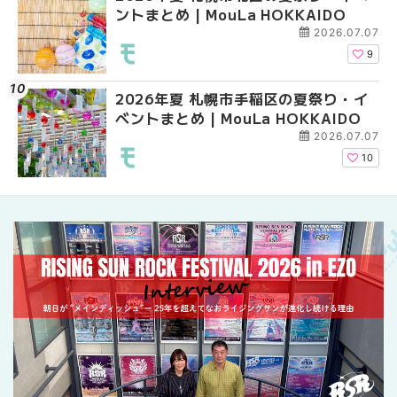
ントまとめ | MouLa HOKKAIDO
ベントまとめ | MouLa 
業。「SUPER LOUNG
ーパーラウンジアネッ
2026.07.07
介！！ | MouLa HOKK
9
2026年夏 札幌市手稲区の夏祭り・イ
2026年夏 恵庭市・千
2026年夏 札幌市豊平
ベントまとめ | MouLa HOKKAIDO
イベントまとめ | MouL
ベントまとめ | MouLa 
2026.07.07
10