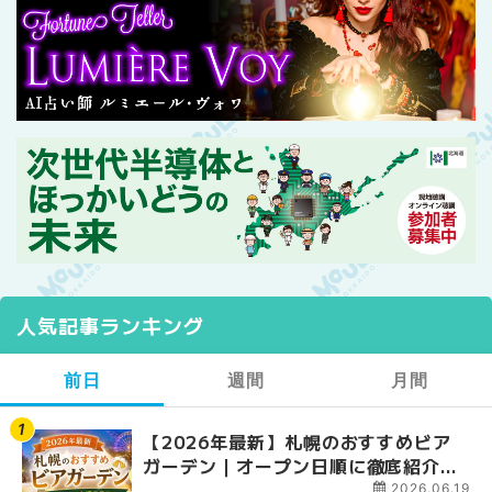
人気記事ランキング
前日
週間
月間
【2026年最新】札幌のおすすめビア
【2026年最新】札幌
【2026年最新】札幌
ガーデン｜オープン日順に徹底紹介！
ガーデン｜オープン日
ガーデン｜オープン日
大通公園から穴場テラスまで | MouLa
大通公園から穴場テラスまで
大通公園から穴場テラスまで
2026.06.19