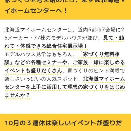
北海道マイホームセンターは家づくりのヒントがたくさん
詰まっている「総合住宅展示場」
イホームセンターへ！
北海道マイホームセンターのおすすめポイント
苫小牧会場の情報
北海道マイホームセンターは、道内5都市7会場に2
家づくりビギナーさんへおすすめ記事はこちら
5メーカー・77棟のモデルハウスが並び、
見て・触
れて・体感できる総合住宅展示場！
モデルハウス見学はもちろん、
「家づくり無料相
談」などの各種セミナーや、ご家族一緒に楽しめる
イベントも盛りだくさん
。家づくりのヒント満載で
楽しさいっぱいの人気スポット、
北海道マイホーム
センターを上手に活用して理想の家づくりをはじめ
ませんか？
10月の３連休は楽しいイベントが盛りだ