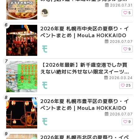
新店まで徹底比較 | MouLa
2026.07.31
HOKKAIDO
5
2026年夏 札幌市中央区の夏祭り・イ
2026年夏 札幌市清田
札幌の麻辣湯（マーラ
ベントまとめ | MouLa HOKKAIDO
ベントまとめ | MouLa 
め専門店6選！本場の量
新店まで徹底比較 | Mo
2026.07.07
HOKKAIDO
9
【2026年最新】新千歳空港でしか買
2026年夏 札幌市南区
2026年夏 札幌市清田
えない絶対に外せない限定スイーツ・
ントまとめ | MouLa H
ベントまとめ | MouLa 
焼き菓子18選 | MouLa HOKKAIDO
2026.03.24
25
2026年夏 札幌市豊平区の夏祭り・イ
2026年夏 札幌市豊平
【2026年最新】新千
ベントまとめ | MouLa HOKKAIDO
ベントまとめ | MouLa 
えない絶対に外せない
焼き菓子18選 | MouLa
2026.07.07
9
2026年夏 札幌市北区の夏祭り・イベ
2026年夏 札幌市中央
【新千歳空港】新カー