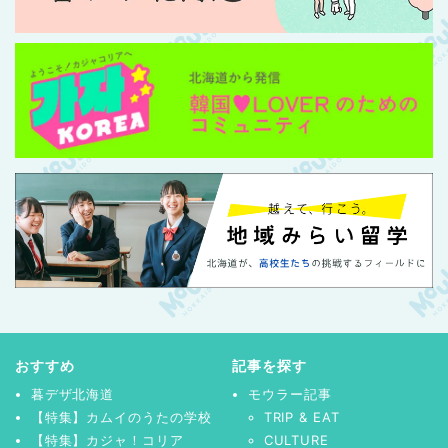
おすすめ
記事を探す
暮デザ北海道
モウラー記事
【特集】カムイのうたの学校
TRIP & EAT
【特集】カジャ！コリア
CULTURE