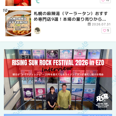
10
札幌の麻辣湯（マーラータン）おすす
2026年夏 恵庭市・千
2026年夏 札幌市南区
め専門店9選！本場の量り売りから最
イベントまとめ | MouL
ントまとめ | MouLa H
新店まで徹底比較 | MouLa
2026.07.31
HOKKAIDO
5