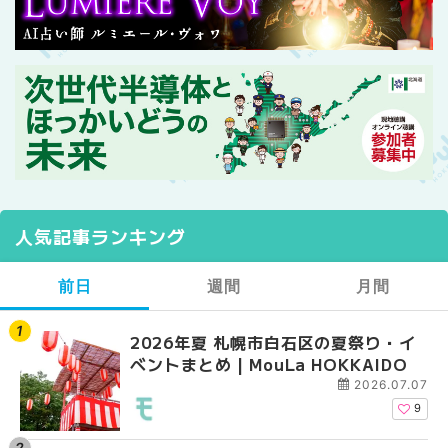
人気記事ランキング
前日
週間
月間
2026年夏 札幌市白石区の夏祭り・イ
2026年夏 札幌市西区
【2026年最新】札幌
ベントまとめ | MouLa HOKKAIDO
ントまとめ | MouLa H
ガーデン｜オープン日
大通公園から穴場テラスまで
2026.07.07
HOKKAIDO
9