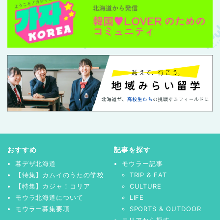
おすすめ
記事を探す
暮デザ北海道
モウラー記事
【特集】カムイのうたの学校
TRIP & EAT
【特集】カジャ！コリア
CULTURE
モウラ北海道について
LIFE
モウラー募集要項
SPORTS & OUTDOOR