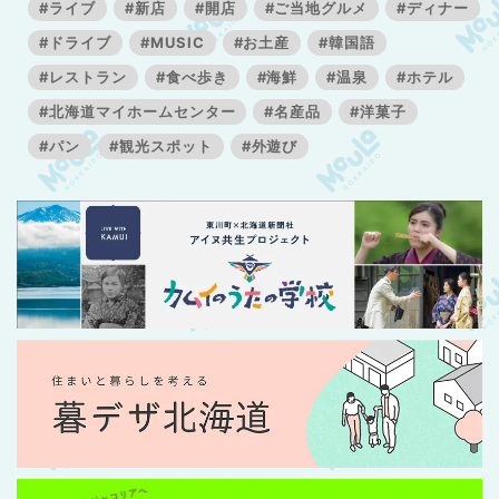
#ライブ
#新店
#開店
#ご当地グルメ
#ディナー
#ドライブ
#MUSIC
#お土産
#韓国語
#レストラン
#食べ歩き
#海鮮
#温泉
#ホテル
#北海道マイホームセンター
#名産品
#洋菓子
#パン
#観光スポット
#外遊び