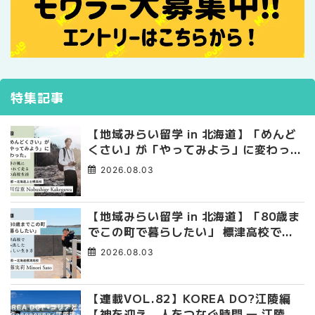
特集記事
【地域みらい留学 in 北海道】「めんど
くさい」が「やってみよう」に変わっ
た。 十勝の風に吹かれて走る、僕の泥
2026.08.03
臭くて自由な高校生活
【地域みらい留学 in 北海道】「80歳ま
でこの町で暮らしたい」 標津高校で踏
み出した、私らしい生き方
2026.08.03
【連載VOL.82】KOREA DO?江陵編
【神を迎え、人をつなぐ時間 ― 江陵端