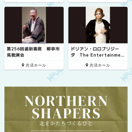
第256回道新寄席 柳亭市
ドリアン・ロロブリジー
馬独演会
ダ The Entertainmen
t!! 20th Anniversary S
共済ホール
共済ホール
pecial