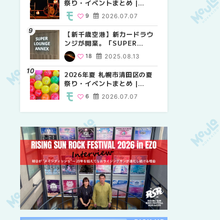
祭り・イベントまとめ |
祭り・イベントまとめ |
しか買えない絶対に外せない
MouLa HOKKAIDO
MouLa HOKKAIDO
限定スイーツ・焼き菓子18選
9
2026.07.07
9
25
2026.07.07
2026.03.24
| MouLa HOKKAIDO
【新千歳空港】新カードラウ
2026年夏 札幌市中央区の夏
【新千歳空港】新カードラウ
ンジが開業。「SUPER
祭り・イベントまとめ |
ンジが開業。「SUPER
LOUNGE ANNEX（スーパー
MouLa HOKKAIDO
LOUNGE ANNEX（スーパー
18
2025.08.13
9
18
2026.07.07
2025.08.13
ラウンジアネックス）」をご
ラウンジアネックス）」をご
紹介！！ | MouLa
紹介！！ | MouLa
2026年夏 札幌市清田区の夏
2026年夏 恵庭市・千歳市の
2026年夏 札幌市豊平区の夏
HOKKAIDO
HOKKAIDO
祭り・イベントまとめ |
夏祭り・イベントまとめ |
祭り・イベントまとめ |
MouLa HOKKAIDO
MouLa HOKKAIDO
MouLa HOKKAIDO
6
2026.07.07
9
9
2026.07.07
2026.07.07