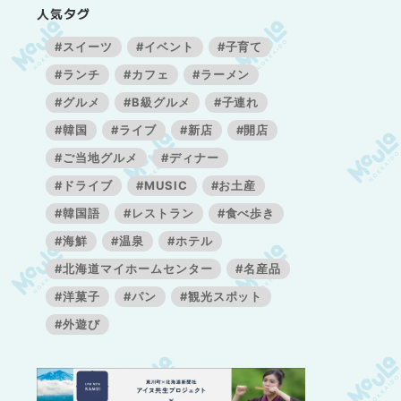
人気タグ
#スイーツ
#イベント
#子育て
#ランチ
#カフェ
#ラーメン
#グルメ
#B級グルメ
#子連れ
#韓国
#ライブ
#新店
#開店
#ご当地グルメ
#ディナー
#ドライブ
#MUSIC
#お土産
#韓国語
#レストラン
#食べ歩き
#海鮮
#温泉
#ホテル
#北海道マイホームセンター
#名産品
#洋菓子
#パン
#観光スポット
#外遊び