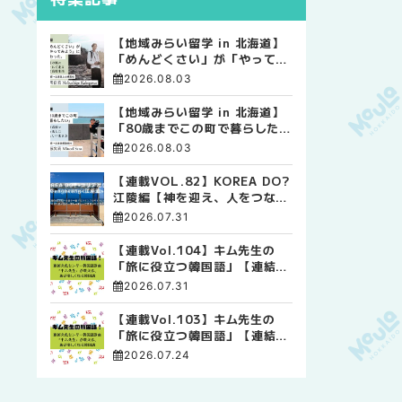
【地域みらい留学 in 北海道】
「めんどくさい」が「やってみ
よう」に変わった。 十勝の風
2026.08.03
に吹かれて走る、僕の泥臭くて
自由な高校生活
【地域みらい留学 in 北海道】
「80歳までこの町で暮らした
い」 標津高校で踏み出した、
2026.08.03
私らしい生き方
【連載VOL.82】KOREA DO?
江陵編【神を迎え、人をつなぐ
時間 ― 江陵端午祭 】
2026.07.31
【連載Vol.104】キム先生の
「旅に役立つ韓国語」【連結語
尾について その4】
2026.07.31
【連載Vol.103】キム先生の
「旅に役立つ韓国語」【連結語
尾について その3】
2026.07.24