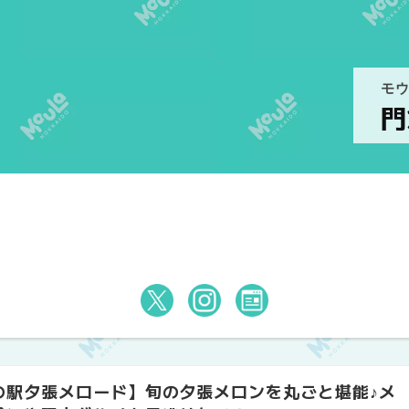
モ
門
️
の駅夕張メロード】旬の夕張メロンを丸ごと堪能♪メ