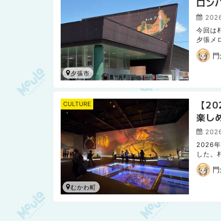
ロン
2026
今回は
夕張メ
門
夕張市
【2
CULTURE
楽し
2026
202
した。
門
むかわ町