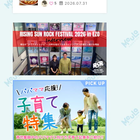
場の量り売りから最新店まで
MouLa HOKKAIDO
MouLa HOKKAIDO
5
2026.07.31
9
8
2026.07.07
2026.07.07
徹底比較 | MouLa
HOKKAIDO