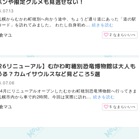
パンや限定グルメも見逃せない！
.07.13
札幌からむかわ町穂別へ向かう途中、ちょうど通り道にあった「道の駅
ロード」を訪れてみました。 わたし自身初め...
続きを読む
倉マユ
2
なまらいいべ
026リニューアル】むかわ町穂別恐竜博物館は大人も
める？カムイサウルスなど見どころ5選
.07.06
6年4月にリニューアルオープンしたむかわ町穂別恐竜博物館へ行ってきま
札幌市内から車で約2時間。今回は実際に訪れ...
続きを読む
倉マユ
5
なまらいいべ