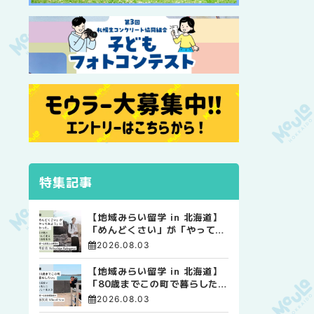
特集記事
【地域みらい留学 in 北海道】
「めんどくさい」が「やってみ
よう」に変わった。 十勝の風
2026.08.03
に吹かれて走る、僕の泥臭くて
自由な高校生活
【地域みらい留学 in 北海道】
「80歳までこの町で暮らした
い」 標津高校で踏み出した、
2026.08.03
私らしい生き方