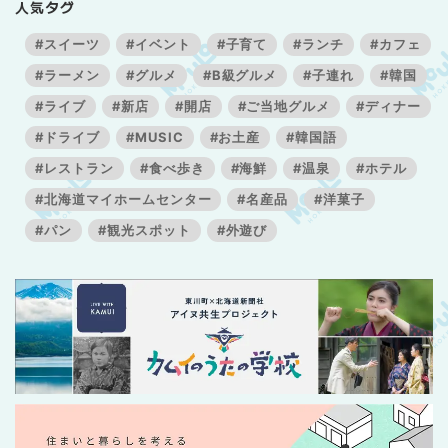
人気タグ
#スイーツ
#イベント
#子育て
#ランチ
#カフェ
#ラーメン
#グルメ
#B級グルメ
#子連れ
#韓国
#ライブ
#新店
#開店
#ご当地グルメ
#ディナー
#ドライブ
#MUSIC
#お土産
#韓国語
#レストラン
#食べ歩き
#海鮮
#温泉
#ホテル
#北海道マイホームセンター
#名産品
#洋菓子
#パン
#観光スポット
#外遊び