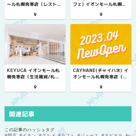
ール札幌発寒店（レストラ
フェ) イオンモール札幌発
ン/札幌市西区）
寒店（カフェ/札幌市西
区）
KEYUCA イオンモール札
CAYHANE(チャイハネ) イ
幌発寒店（生活雑貨/札幌
オンモール札幌発寒店（フ
市西区）
ァッション・雑貨/札幌市
西区）
関連記事
この記事のハッシュタグ
#開店
#イオン
#グルメ
#カフェ
#ジュース
#タピオカ
か