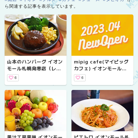
ら関連する記事を表示しています。
山本のハンバーグ イオン
mipig cafe(マイピッグ
モール札幌発寒店（レス
カフェ) イオンモール札
トラン/札幌市西区）
幌発寒店（カフェ/札幌市
6
6
西区）
果汁工房果琳 イオンモー
ピエトロ イオンモール札