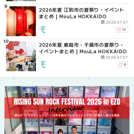
2026年夏 江別市の夏祭り・イベント
2026年夏 札幌市南区
2026年夏 札幌市南区
まとめ | MouLa HOKKAIDO
ントまとめ | MouLa H
ントまとめ | MouLa H
2026.07.07
10
2026年夏 恵庭市・千歳市の夏祭り・
札幌の麻辣湯（マーラ
札幌の麻辣湯（マーラ
イベントまとめ | MouLa HOKKAIDO
め専門店9選！本場の量
め専門店6選！本場の量
新店まで徹底比較 | Mo
新店まで徹底比較 | Mo
2026.07.07
HOKKAIDO
HOKKAIDO
9