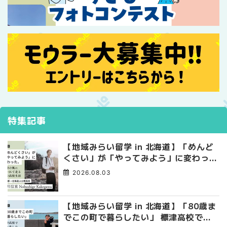
特集記事
【地域みらい留学 in 北海道】「めんど
くさい」が「やってみよう」に変わっ
た。 十勝の風に吹かれて走る、僕の泥
2026.08.03
臭くて自由な高校生活
【地域みらい留学 in 北海道】「80歳ま
でこの町で暮らしたい」 標津高校で踏