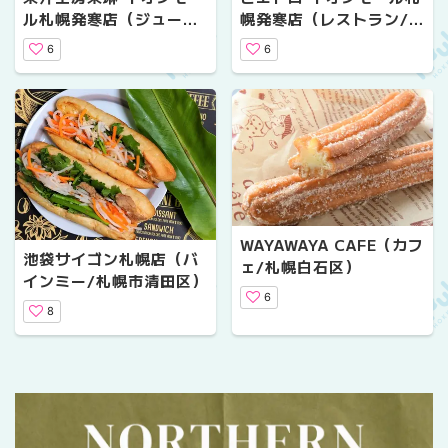
ル札幌発寒店（ジュース/
幌発寒店（レストラン/札
札幌市西区）
幌市西区）
6
6
WAYAWAYA CAFE（カフ
池袋サイゴン札幌店（バ
ェ/札幌白石区）
インミー/札幌市清田区）
6
8