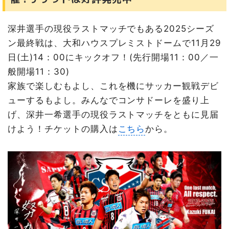
深井選手の現役ラストマッチでもある2025シーズ
ン最終戦は、大和ハウスプレミストドームで11月29
日(土)14：00にキックオフ！(先行開場11：00／一
般開場11：30)
家族で楽しむもよし、これを機にサッカー観戦デビ
ューするもよし。みんなでコンサドーレを盛り上
げ、深井一希選手の現役ラストマッチをともに見届
けよう！チケットの購入は
こちら
から。