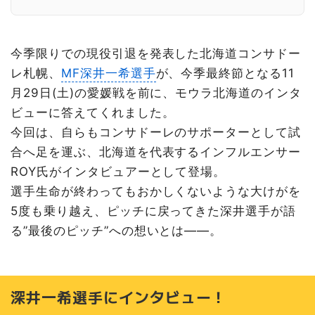
若手育成への思い
サッカー好きの子どもたちへメッセージ
今季限りでの現役引退を発表した北海道コンサドー
永久保存版 ありがとう不屈の漢 深井一希特集 クラブオ
フィシャルBlu-ray/DVD 発売決定！
レ札幌、
MF深井一希選手
が、今季最終節となる11
サッカー観戦初心者でも楽しめる！
月29日(土)の愛媛戦を前に、モウラ北海道のインタ
11月29日(土)はイベント盛りだくさん！
ビューに答えてくれました。
「スタジアムを赤黒で染めよう！」最終戦だけの来場者プ
今回は、自らもコンサドーレのサポーターとして試
レゼント
合へ足を運ぶ、北海道を代表するインフルエンサー
子ども連れも安心！ドーレくんひろばで遊ぼう
ROY氏がインタビュアーとして登場。
2025シーズン最終戦は11月29日(土)に開催！チケットは
好評発売中
選手生命が終わってもおかしくないような大けがを
※応募は締め切りました
5度も乗り越え、ピッチに戻ってきた深井選手が語
【読者プレゼント】最終戦ペアチケットやサイン入りレプ
る”最後のピッチ”への想いとは——。
リカユニフォームが当たる！
インタビュアー【ROY｜旅と北海道】
深井一希選手にインタビュー！