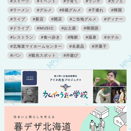
#スイーツ
#イベント
#子育て
#ランチ
#カフェ
#ラーメン
#グルメ
#B級グルメ
#子連れ
#韓国
#ライブ
#新店
#開店
#ご当地グルメ
#ディナー
#ドライブ
#MUSIC
#お土産
#韓国語
#レストラン
#食べ歩き
#海鮮
#温泉
#ホテル
#北海道マイホームセンター
#名産品
#洋菓子
#パン
#観光スポット
#外遊び