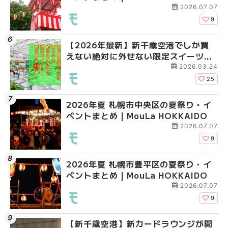
2026.07.07
9
【2026年最新】新千歳空港でしか買
2026年夏 札幌市南区
2026年夏 札幌市清田
えない絶対に外せない限定スイーツ・
ントまとめ | MouLa H
ベントまとめ | MouLa 
焼き菓子18選 | MouLa HOKKAIDO
2026.03.24
25
2026年夏 札幌市中央区の夏祭り・イ
2026年夏 札幌市清田
札幌の麻辣湯（マーラ
ベントまとめ | MouLa HOKKAIDO
ベントまとめ | MouLa 
め専門店6選！本場の量
新店まで徹底比較 | Mo
2026.07.07
HOKKAIDO
9
2026年夏 札幌市豊平区の夏祭り・イ
2026年夏 札幌市豊平
【2026年最新】新千
ベントまとめ | MouLa HOKKAIDO
ベントまとめ | MouLa 
えない絶対に外せない
焼き菓子18選 | MouLa
2026.07.07
9
【新千歳空港】新カードラウンジが開
2026年夏 札幌市中央
【新千歳空港】新カー