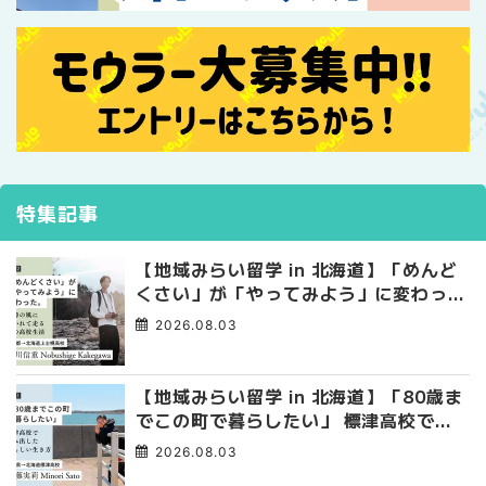
特集記事
【地域みらい留学 in 北海道】「めんど
くさい」が「やってみよう」に変わっ
た。 十勝の風に吹かれて走る、僕の泥
2026.08.03
臭くて自由な高校生活
【地域みらい留学 in 北海道】「80歳ま
でこの町で暮らしたい」 標津高校で踏
み出した、私らしい生き方
2026.08.03