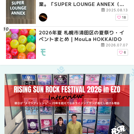
業。「SUPER LOUNGE ANNEX（ス
ベントまとめ | MouLa 
業。「SUPER LOUNG
ーパーラウンジアネックス）」をご紹
ーパーラウンジアネッ
2025.08.13
介！！ | MouLa HOKKAIDO
介！！ | MouLa HOKK
18
2026年夏 札幌市清田区の夏祭り・イ
2026年夏 恵庭市・千
2026年夏 札幌市豊平
ベントまとめ | MouLa HOKKAIDO
イベントまとめ | MouL
ベントまとめ | MouLa 
2026.07.07
6