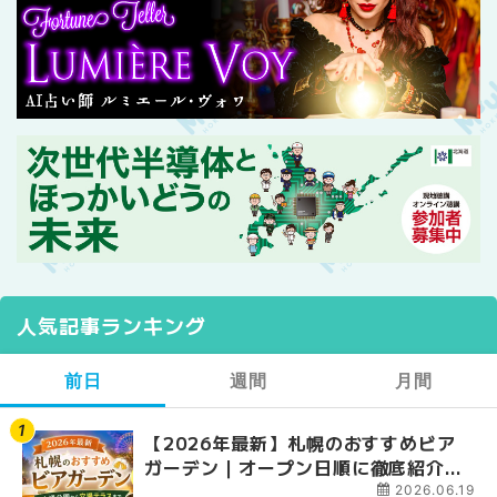
人気記事ランキング
前日
週間
月間
【2026年最新】札幌のおすすめビア
【2026年最新】札幌
【2026年最新】札幌
ガーデン｜オープン日順に徹底紹介！
ガーデン｜オープン日
ガーデン｜オープン日
大通公園から穴場テラスまで | MouLa
大通公園から穴場テラスまで
大通公園から穴場テラスまで
2026.06.19