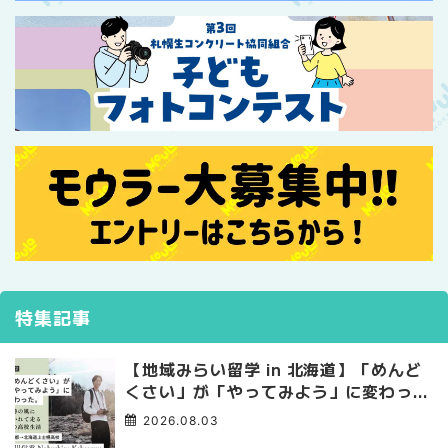
特集記事
【地域みらい留学 in 北海道】「めんど
くさい」が「やってみよう」に変わっ
た。 十勝の風に吹かれて走る、僕の泥
2026.08.03
臭くて自由な高校生活