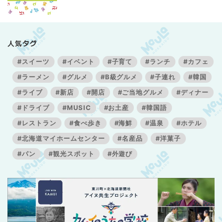
人気タグ
#スイーツ
#イベント
#子育て
#ランチ
#カフェ
#ラーメン
#グルメ
#B級グルメ
#子連れ
#韓国
#ライブ
#新店
#開店
#ご当地グルメ
#ディナー
#ドライブ
#MUSIC
#お土産
#韓国語
#レストラン
#食べ歩き
#海鮮
#温泉
#ホテル
#北海道マイホームセンター
#名産品
#洋菓子
#パン
#観光スポット
#外遊び