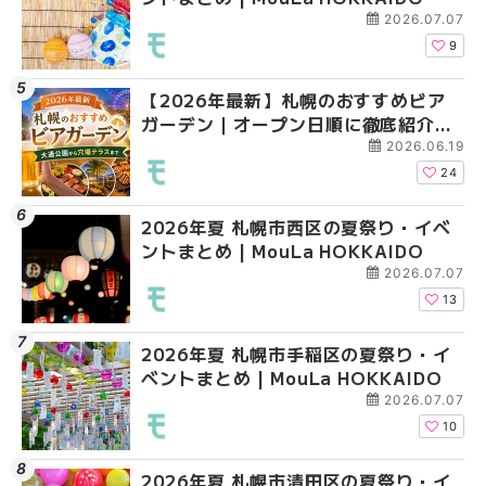
2026.07.07
9
【2026年最新】札幌のおすすめビア
2026年夏 札幌市清田
2026年夏 札幌市清田
ガーデン｜オープン日順に徹底紹介！
ベントまとめ | MouLa 
ベントまとめ | MouLa 
大通公園から穴場テラスまで | MouLa
2026.06.19
HOKKAIDO
24
2026年夏 札幌市西区の夏祭り・イベ
2026年夏 札幌市北区
2026年夏 札幌市手稲
ントまとめ | MouLa HOKKAIDO
ントまとめ | MouLa H
ベントまとめ | MouLa 
2026.07.07
13
2026年夏 札幌市手稲区の夏祭り・イ
2026年夏 札幌市中央
2026年夏 札幌市豊平
ベントまとめ | MouLa HOKKAIDO
ベントまとめ | MouLa 
ベントまとめ | MouLa 
2026.07.07
10
2026年夏 札幌市清田区の夏祭り・イ
2026年夏 札幌市手稲
2026年夏 札幌市東区