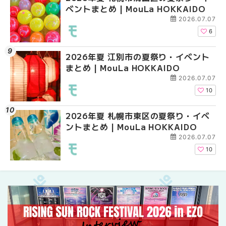
ベントまとめ | MouLa HOKKAIDO
ベントまとめ | MouLa 
ントまとめ | MouLa H
2026.07.07
6
2026年夏 江別市の夏祭り・イベント
2026年夏 札幌市南区
2026年夏 札幌市南区
まとめ | MouLa HOKKAIDO
ントまとめ | MouLa H
ントまとめ | MouLa H
2026.07.07
10
2026年夏 札幌市東区の夏祭り・イベ
札幌の麻辣湯（マーラ
2026年夏 恵庭市・千
ントまとめ | MouLa HOKKAIDO
め専門店9選！本場の量
イベントまとめ | MouL
新店まで徹底比較 | Mo
2026.07.07
HOKKAIDO
10