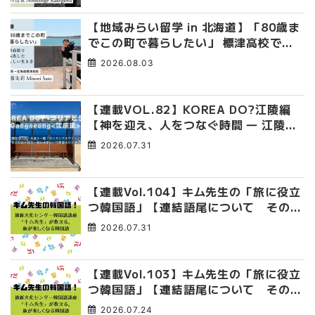
【地域みらい留学 in 北海道】「80歳ま
でこの町で暮らしたい」 標津高校で踏
み出した、私らしい生き方
2026.08.03
【連載VOL.82】KOREA DO?江陵編
【神を迎え、人をつなぐ時間 ― 江陵端
午祭 】
2026.07.31
【連載Vol.104】キム先生の「旅に役立
つ韓国語」【連結語尾について その
4】
2026.07.31
【連載Vol.103】キム先生の「旅に役立
つ韓国語」【連結語尾について その
3】
2026.07.24