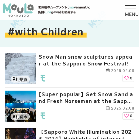
MENU
with Children
Snow Man snow sculptures appea
r at the Sapporo Snow Festival!
2025.02.08
0
札幌市
[Super popular] Get Snow Sand a
nd Fresh Norseman at the Sappor
o Snow Festival 2025!
2025.02.08
0
札幌市
【Sapporo White Illumination 202
3-2024】Highlights of interest