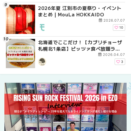
2026年夏 江別市の夏祭り・イベント
2026年夏 札幌市南区
2026年夏 札幌市南区
まとめ | MouLa HOKKAIDO
ントまとめ | MouLa H
ントまとめ | MouLa H
2026.07.07
10
北海道でここだけ！【カプリチョーザ
札幌の麻辣湯（マーラ
2026年夏 恵庭市・千
札幌北1条店】ピッツァ食べ放題ラン
め専門店9選！本場の量
イベントまとめ | MouL
チがコスパ最強だった！【キッズビュ
新店まで徹底比較 | Mo
2026.04.07
ッフェ330円】 | MouLa HOKKAIDO
HOKKAIDO
3