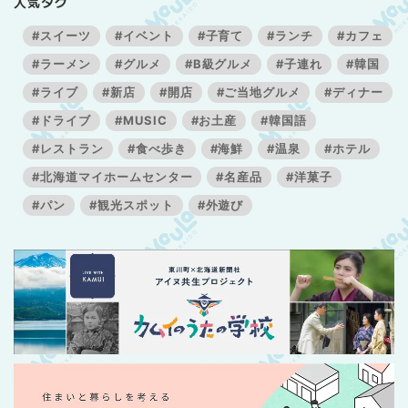
人気タグ
#スイーツ
#イベント
#子育て
#ランチ
#カフェ
#ラーメン
#グルメ
#B級グルメ
#子連れ
#韓国
#ライブ
#新店
#開店
#ご当地グルメ
#ディナー
#ドライブ
#MUSIC
#お土産
#韓国語
#レストラン
#食べ歩き
#海鮮
#温泉
#ホテル
#北海道マイホームセンター
#名産品
#洋菓子
#パン
#観光スポット
#外遊び