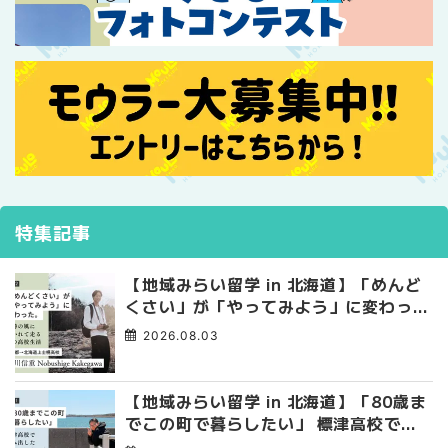
特集記事
【地域みらい留学 in 北海道】「めんど
くさい」が「やってみよう」に変わっ
た。 十勝の風に吹かれて走る、僕の泥
2026.08.03
臭くて自由な高校生活
【地域みらい留学 in 北海道】「80歳ま
でこの町で暮らしたい」 標津高校で踏
み出した、私らしい生き方