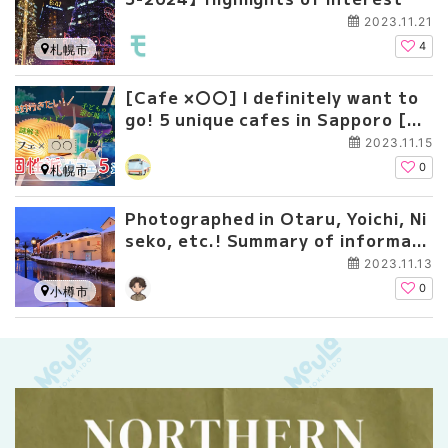
2023.11.21
4
札幌市
[Cafe ×〇〇] I definitely want to
go! 5 unique cafes in Sapporo [Te
mples, riddles, etc...]
2023.11.15
0
札幌市
Photographed in Otaru, Yoichi, Ni
seko, etc.! Summary of informati
on on NETFLIX's new drama "Sayo
2023.11.13
nara no Tsuzuki"
0
小樽市