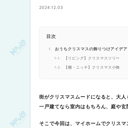
2024.12.03
目次
おうちクリスマスの飾りつけアイデア
【リビング】クリスマスツリー
【棚・ニッチ】クリスマス小物
【窓】ジェルステッカー・シール
【壁】ガーランド・ウォールツリー
【玄関】リース・スワッグ
街がクリスマスムードになると、大人
【庭・ベランダ】イルミネーション
一戸建てなら室内はもちろん、庭や玄
おしゃれに飾るコツ
テーマを決める
そこで今回は、マイホームでクリスマ