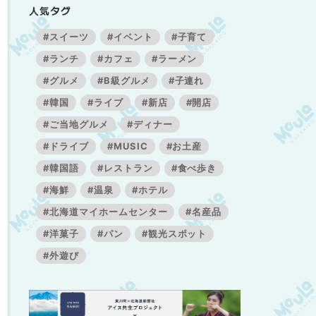
人気タグ
#スイーツ
#イベント
#子育て
#ランチ
#カフェ
#ラーメン
#グルメ
#B級グルメ
#子連れ
#韓国
#ライブ
#新店
#開店
#ご当地グルメ
#ディナー
#ドライブ
#MUSIC
#お土産
#韓国語
#レストラン
#食べ歩き
#海鮮
#温泉
#ホテル
#北海道マイホームセンター
#名産品
#洋菓子
#パン
#観光スポット
#外遊び