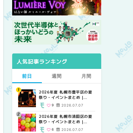
人気記事ランキング
前日
週間
月間
2026年夏 札幌市豊平区の夏
【2026年最新】札幌のおすす
【2026年最新】札幌のおすす
祭り・イベントまとめ |
めビアガーデン｜オープン日
めビアガーデン｜オープン日
MouLa HOKKAIDO
順に徹底紹介！大通公園から
順に徹底紹介！大通公園から
9
2026.07.07
24
24
2026.06.19
2026.06.19
穴場テラスまで | MouLa
穴場テラスまで | MouLa
HOKKAIDO
HOKKAIDO
2026年夏 札幌市清田区の夏
2026年夏 札幌市白石区の夏
2026年夏 札幌市北区の夏祭
祭り・イベントまとめ |
祭り・イベントまとめ |
り・イベントまとめ |
MouLa HOKKAIDO
MouLa HOKKAIDO
MouLa HOKKAIDO
6
2026.07.07
9
9
2026.07.07
2026.07.07