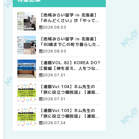
【地域みらい留学 in 北海道】
「めんどくさい」が「やってみ
よう」に変わった。 十勝の風
2026.08.03
に吹かれて走る、僕の泥臭くて
自由な高校生活
【地域みらい留学 in 北海道】
「80歳までこの町で暮らした
い」 標津高校で踏み出した、
2026.08.03
私らしい生き方
【連載VOL.82】KOREA DO?
江陵編【神を迎え、人をつなぐ
時間 ― 江陵端午祭 】
2026.07.31
【連載Vol.104】キム先生の
「旅に役立つ韓国語」【連結語
尾について その4】
2026.07.31
【連載Vol.103】キム先生の
「旅に役立つ韓国語」【連結語
尾について その3】
2026.07.24