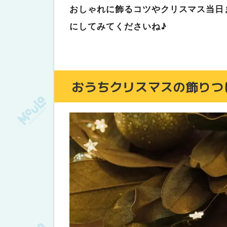
色のバランスを見て飾る
おしゃれに飾るコツやクリスマス当日
ツリーは足元を隠す
にしてみてくださいね♪
クリスマス当日までの楽しみ方
アドベントカレンダーでワクワクを
クリスマスカラーを取り入れる
おうちクリスマスの飾りつ
飾りを手作りする
まとめ
北海道マイホームセンターの
モデル