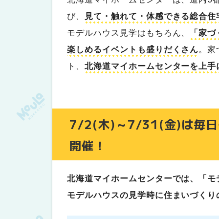
苫小牧会場の情報
び、
見て・触れて・体感できる総合住
家づくりビギナーさんへおすすめ記事
モデルハウス見学はもちろん、
「家づ
楽しめるイベントも盛りだくさん
。家
ト、
北海道マイホームセンターを上手
7/2(木)～7/31(金)
開催！
北海道マイホームセンターでは、「モ
モデルハウスの見学時に住まいづくり