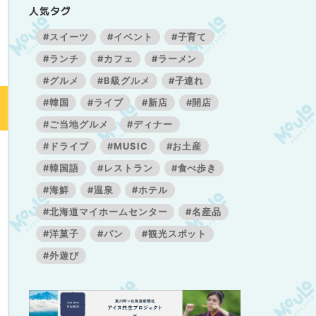
人気タグ
#スイーツ
#イベント
#子育て
#ランチ
#カフェ
#ラーメン
#グルメ
#B級グルメ
#子連れ
#韓国
#ライブ
#新店
#開店
#ご当地グルメ
#ディナー
#ドライブ
#MUSIC
#お土産
#韓国語
#レストラン
#食べ歩き
#海鮮
#温泉
#ホテル
#北海道マイホームセンター
#名産品
#洋菓子
#パン
#観光スポット
#外遊び