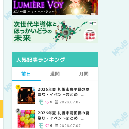
人気記事ランキング
前日
週間
月間
2026年夏 札幌市豊平区の夏
【2026年最新】札幌のおすす
【2026年最新】札幌のおすす
祭り・イベントまとめ |
めビアガーデン｜オープン日
めビアガーデン｜オープン日
MouLa HOKKAIDO
順に徹底紹介！大通公園から
順に徹底紹介！大通公園から
9
2026.07.07
24
24
2026.06.19
2026.06.19
穴場テラスまで | MouLa
穴場テラスまで | MouLa
HOKKAIDO
HOKKAIDO
2026年夏 札幌市清田区の夏
2026年夏 札幌市白石区の夏
2026年夏 札幌市北区の夏祭
祭り・イベントまとめ |
祭り・イベントまとめ |
り・イベントまとめ |
MouLa HOKKAIDO
MouLa HOKKAIDO
MouLa HOKKAIDO
6
2026.07.07
9
9
2026.07.07
2026.07.07