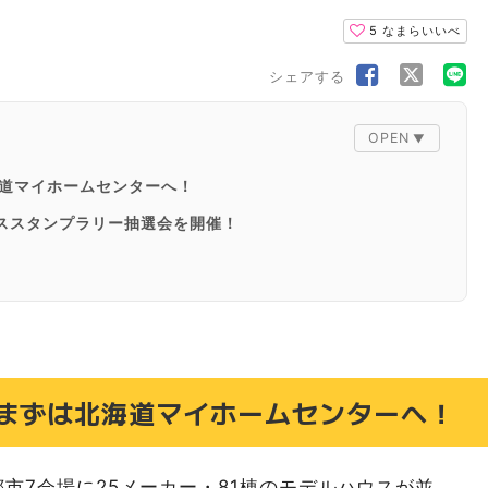
5
なまらいいべ
シェアする
道マイホームセンターへ！
ルハウススタンプラリー抽選会を開催！
ーン
まずは北海道マイホームセンターへ！
のヒントがたくさん詰まっている「総合住宅展示場」
めポイント
市7会場に25メーカー・81棟のモデルハウスが並