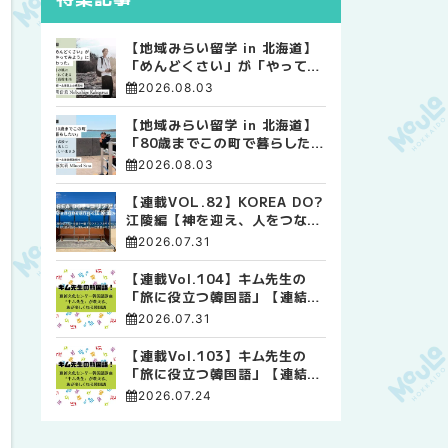
【地域みらい留学 in 北海道】
「めんどくさい」が「やってみ
よう」に変わった。 十勝の風
2026.08.03
に吹かれて走る、僕の泥臭くて
自由な高校生活
【地域みらい留学 in 北海道】
「80歳までこの町で暮らした
い」 標津高校で踏み出した、
2026.08.03
私らしい生き方
【連載VOL.82】KOREA DO?
江陵編【神を迎え、人をつなぐ
時間 ― 江陵端午祭 】
2026.07.31
【連載Vol.104】キム先生の
「旅に役立つ韓国語」【連結語
尾について その4】
2026.07.31
【連載Vol.103】キム先生の
「旅に役立つ韓国語」【連結語
尾について その3】
2026.07.24