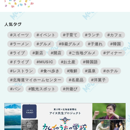
人気タグ
#スイーツ
#イベント
#子育て
#ランチ
#カフェ
#ラーメン
#グルメ
#B級グルメ
#子連れ
#韓国
#ライブ
#新店
#開店
#ご当地グルメ
#ディナー
#ドライブ
#MUSIC
#お土産
#韓国語
#レストラン
#食べ歩き
#海鮮
#温泉
#ホテル
#北海道マイホームセンター
#名産品
#洋菓子
#パン
#観光スポット
#外遊び