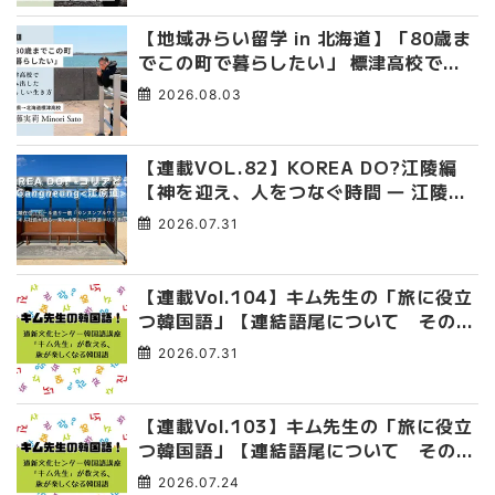
【地域みらい留学 in 北海道】「80歳ま
でこの町で暮らしたい」 標津高校で踏
み出した、私らしい生き方
2026.08.03
【連載VOL.82】KOREA DO?江陵編
【神を迎え、人をつなぐ時間 ― 江陵端
午祭 】
2026.07.31
【連載Vol.104】キム先生の「旅に役立
つ韓国語」【連結語尾について その
4】
2026.07.31
【連載Vol.103】キム先生の「旅に役立
つ韓国語」【連結語尾について その
3】
2026.07.24