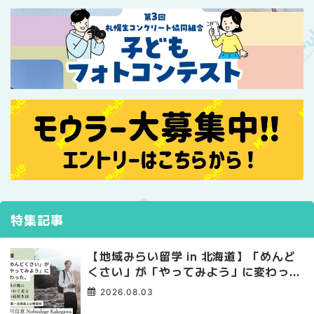
特集記事
【地域みらい留学 in 北海道】「めんど
くさい」が「やってみよう」に変わっ
た。 十勝の風に吹かれて走る、僕の泥
2026.08.03
臭くて自由な高校生活