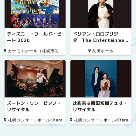
ディズニー・ワールド・ビ
ドリアン・ロロブリジー
ート 2026
ダ The Entertainmen
t!! 20th Anniversary S
カナモトホール（札幌市民ホール）
共済ホール
pecial
ズートン・ワン ピアノ・
辻彩奈＆阪田知樹デュオ・
リサイタル
リサイタル
札幌コンサートホールKitara 小ホール
札幌コンサートホールKitara 小ホール