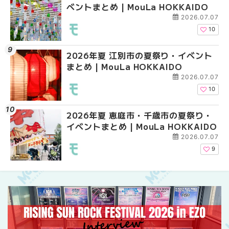
ベントまとめ | MouLa HOKKAIDO
ベントまとめ | MouLa 
ントまとめ | MouLa H
2026.07.07
10
2026年夏 江別市の夏祭り・イベント
2026年夏 札幌市南区
2026年夏 札幌市南区
まとめ | MouLa HOKKAIDO
ントまとめ | MouLa H
ントまとめ | MouLa H
2026.07.07
10
2026年夏 恵庭市・千歳市の夏祭り・
札幌の麻辣湯（マーラ
札幌の麻辣湯（マーラ
イベントまとめ | MouLa HOKKAIDO
め専門店9選！本場の量
め専門店6選！本場の量
新店まで徹底比較 | Mo
新店まで徹底比較 | Mo
2026.07.07
HOKKAIDO
HOKKAIDO
9