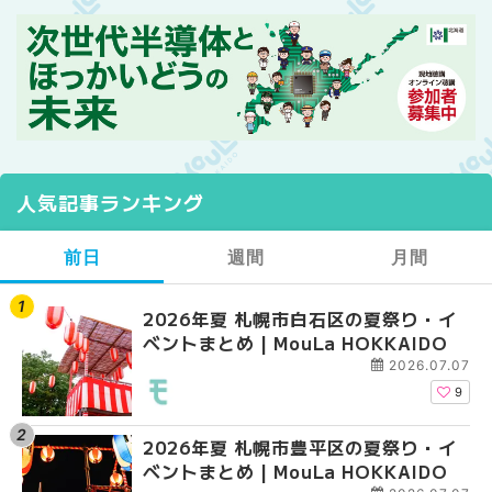
人気記事ランキング
前日
週間
月間
2026年夏 札幌市白石区の夏祭り・イ
【2026年最新】札幌
【2026年最新】札幌
ベントまとめ | MouLa HOKKAIDO
ガーデン｜オープン日
ガーデン｜オープン日
大通公園から穴場テラスまで
大通公園から穴場テラスまで
2026.07.07
HOKKAIDO
HOKKAIDO
9
2026年夏 札幌市豊平区の夏祭り・イ
2026年夏 札幌市白石
2026年夏 札幌市北区
ベントまとめ | MouLa HOKKAIDO
ベントまとめ | MouLa 
ントまとめ | MouLa H