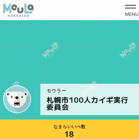
MENU
モウラー
札幌市100人カイギ実行
委員会
なまらいいべ数
18