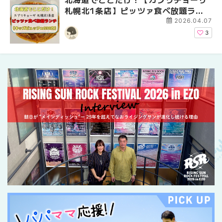
札幌北1条店】ピッツァ食べ放題ラン
め専門店9選！本場の量
イベントまとめ | MouL
チがコスパ最強だった！【キッズビュ
新店まで徹底比較 | Mo
2026.04.07
ッフェ330円】 | MouLa HOKKAIDO
HOKKAIDO
3