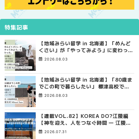
特集記事
【地域みらい留学 in 北海道】「めんど
くさい」が「やってみよう」に変わっ
た。 十勝の風に吹かれて走る、僕の泥
2026.08.03
臭くて自由な高校生活
【地域みらい留学 in 北海道】「80歳ま
でこの町で暮らしたい」 標津高校で踏
み出した、私らしい生き方
2026.08.03
【連載VOL.82】KOREA DO?江陵編
【神を迎え、人をつなぐ時間 ― 江陵端
午祭 】
2026.07.31