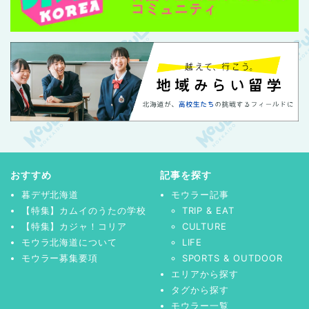
おすすめ
記事を探す
暮デザ北海道
モウラー記事
【特集】カムイのうたの学校
TRIP & EAT
【特集】カジャ！コリア
CULTURE
モウラ北海道について
LIFE
モウラー募集要項
SPORTS & OUTDOOR
エリアから探す
タグから探す
モウラー一覧