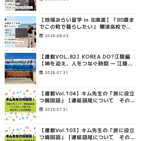
臭くて自由な高校生活
【地域みらい留学 in 北海道】「80歳ま
でこの町で暮らしたい」 標津高校で踏
み出した、私らしい生き方
2026.08.03
【連載VOL.82】KOREA DO?江陵編
【神を迎え、人をつなぐ時間 ― 江陵端
午祭 】
2026.07.31
【連載Vol.104】キム先生の「旅に役立
つ韓国語」【連結語尾について その
4】
2026.07.31
【連載Vol.103】キム先生の「旅に役立
つ韓国語」【連結語尾について その