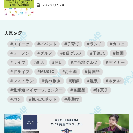
3】
2026.07.24
人気タグ
#スイーツ
#イベント
#子育て
#ランチ
#カフェ
#ラーメン
#グルメ
#B級グルメ
#子連れ
#韓国
#ライブ
#新店
#開店
#ご当地グルメ
#ディナー
#ドライブ
#MUSIC
#お土産
#韓国語
#レストラン
#食べ歩き
#海鮮
#温泉
#ホテル
#北海道マイホームセンター
#名産品
#洋菓子
#パン
#観光スポット
#外遊び