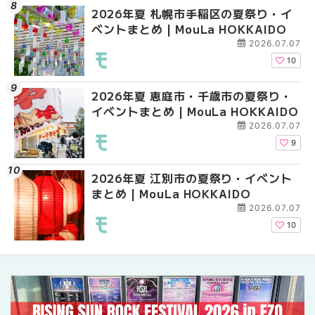
2026年夏 札幌市手稲区の夏祭り・イ
2026年夏 札幌市南区
2026年夏 札幌市南区
ベントまとめ | MouLa HOKKAIDO
ントまとめ | MouLa H
ントまとめ | MouLa H
2026.07.07
10
2026年夏 恵庭市・千歳市の夏祭り・
2026年夏 札幌市中央
2026年夏 札幌市東区
イベントまとめ | MouLa HOKKAIDO
ベントまとめ | MouLa 
ントまとめ | MouLa H
2026.07.07
9
2026年夏 江別市の夏祭り・イベント
札幌の麻辣湯（マーラ
札幌の麻辣湯（マーラ
まとめ | MouLa HOKKAIDO
め専門店9選！本場の量
め専門店6選！本場の量
新店まで徹底比較 | Mo
新店まで徹底比較 | Mo
2026.07.07
HOKKAIDO
HOKKAIDO
10