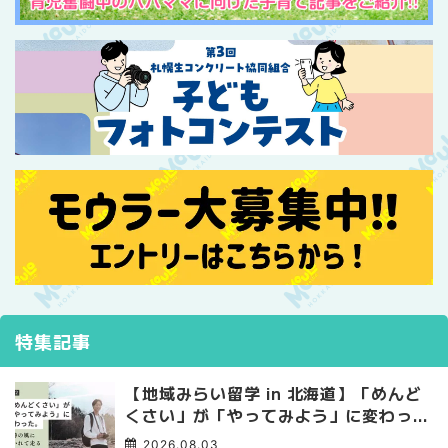
特集記事
【地域みらい留学 in 北海道】「めんど
くさい」が「やってみよう」に変わっ
た。 十勝の風に吹かれて走る、僕の泥
2026.08.03