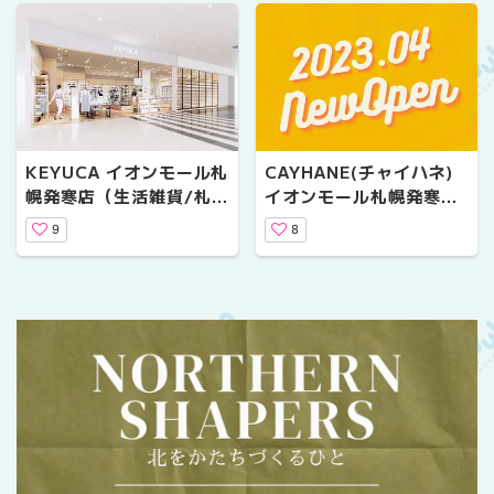
KEYUCA イオンモール札
CAYHANE(チャイハネ)
幌発寒店（生活雑貨/札幌
イオンモール札幌発寒店
市西区）
（ファッション・雑貨/札
9
8
幌市西区）