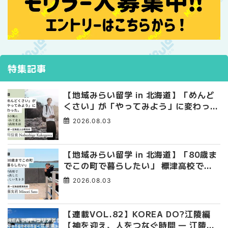
特集記事
【地域みらい留学 in 北海道】「めんど
くさい」が「やってみよう」に変わっ
た。 十勝の風に吹かれて走る、僕の泥
2026.08.03
臭くて自由な高校生活
【地域みらい留学 in 北海道】「80歳ま
でこの町で暮らしたい」 標津高校で踏
み出した、私らしい生き方
2026.08.03
【連載VOL.82】KOREA DO?江陵編
【神を迎え、人をつなぐ時間 ― 江陵端