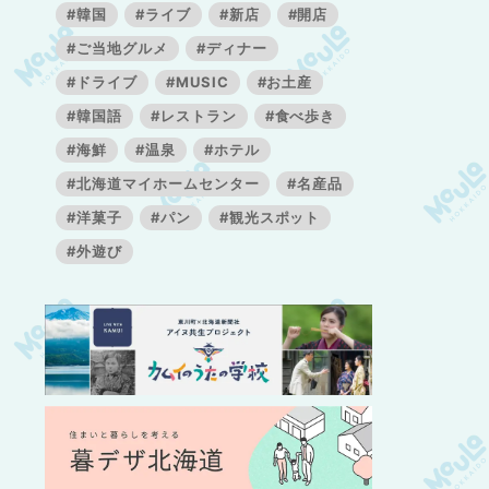
#韓国
#ライブ
#新店
#開店
#ご当地グルメ
#ディナー
#ドライブ
#MUSIC
#お土産
#韓国語
#レストラン
#食べ歩き
#海鮮
#温泉
#ホテル
#北海道マイホームセンター
#名産品
#洋菓子
#パン
#観光スポット
#外遊び