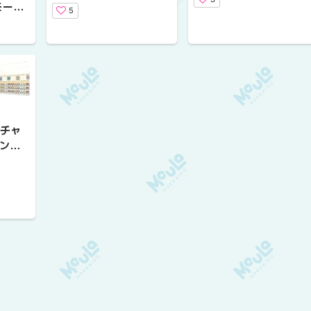
（パフェ/札幌市中央
モール
5
区）
店/札
ーチャ
ン大
/札幌