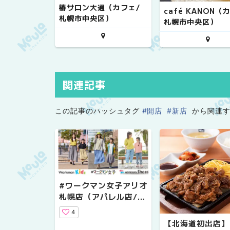
椿サロン大通（カフェ/
café KANON（
札幌市中央区）
札幌市中央区）
関連記事
この記事のハッシュタグ
#開店
#新店
から関連す
#ワークマン女子アリオ
札幌店（アパレル店/札
幌市東区）
4
【北海道初出店】