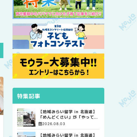
特集記事
【地域みらい留学 in 北海道】
「めんどくさい」が「やってみ
よう」に変わった。 十勝の風
2026.08.03
に吹かれて走る、僕の泥臭くて
自由な高校生活
【地域みらい留学 in 北海道】