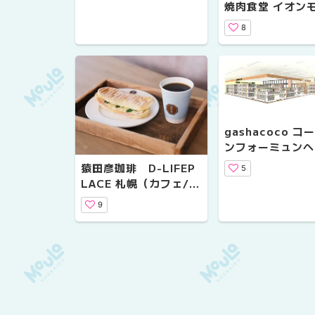
焼肉食堂 イオン
札幌発寒店（飲食
8
幌市西区）
gashacoco コ
ンフォーミュンヘ
橋（カプセルトイ
猿田彦珈琲 D-LIFEP
5
市豊平区）
LACE 札幌（カフェ/札
幌市中央区）
9