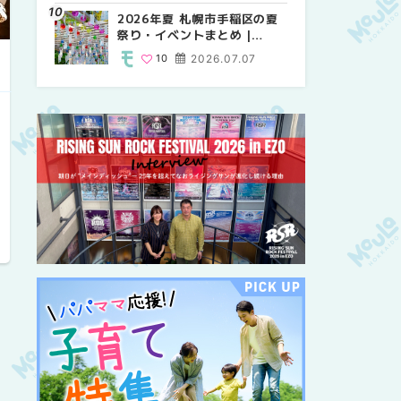
紹介！！ | MouLa
2026年夏 札幌市手稲区の夏
2026年夏 恵庭市・千歳市の
2026年夏 札幌市豊平区の夏
HOKKAIDO
祭り・イベントまとめ |
夏祭り・イベントまとめ |
祭り・イベントまとめ |
MouLa HOKKAIDO
MouLa HOKKAIDO
MouLa HOKKAIDO
幌
10
2026.07.07
9
9
2026.07.07
2026.07.07