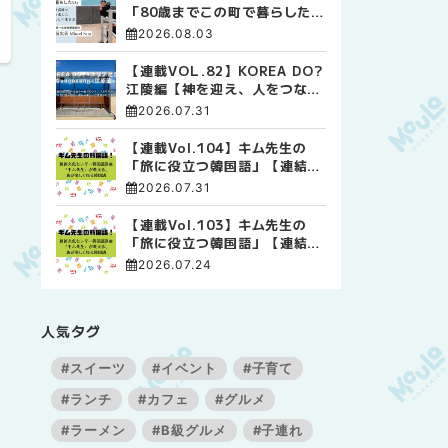
「80歳までこの町で暮らした
い」 標津高校で踏み出した、
2026.08.03
私らしい生き方
【連載VOL.82】KOREA DO?
江陵編【神を迎え、人をつなぐ
時間 ― 江陵端午祭 】
2026.07.31
【連載Vol.104】キム先生の
「旅に役立つ韓国語」【連結語
尾について その4】
2026.07.31
【連載Vol.103】キム先生の
「旅に役立つ韓国語」【連結語
尾について その3】
2026.07.24
人気タグ
#スイーツ
#イベント
#子育て
#ランチ
#カフェ
#グルメ
#ラーメン
#B級グルメ
#子連れ