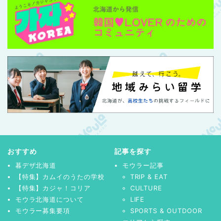
おすすめ
記事を探す
暮デザ北海道
モウラー記事
【特集】カムイのうたの学校
TRIP & EAT
【特集】カジャ！コリア
CULTURE
モウラ北海道について
LIFE
モウラー募集要項
SPORTS & OUTDOOR