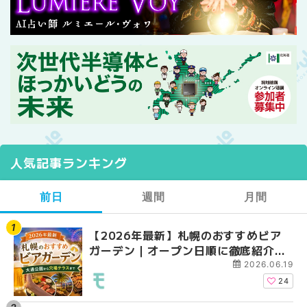
人気記事ランキング
前日
週間
月間
【2026年最新】札幌のおすすめビア
【2026年最新】札幌
【2026年最新】札幌
ガーデン｜オープン日順に徹底紹介！
ガーデン｜オープン日
ガーデン｜オープン日
大通公園から穴場テラスまで | MouLa
大通公園から穴場テラスまで
大通公園から穴場テラスまで
2026.06.19
HOKKAIDO
HOKKAIDO
HOKKAIDO
24