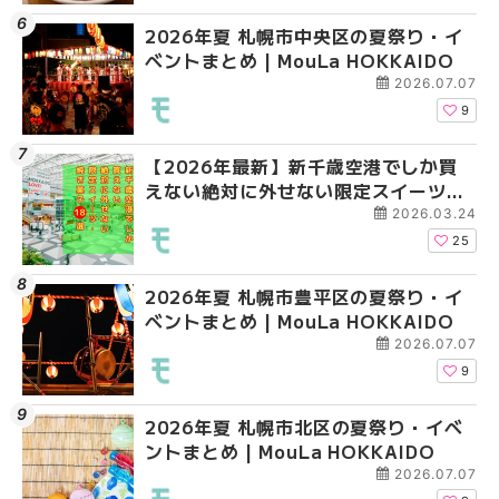
2026年夏 札幌市中央区の夏祭り・イ
2026年夏 札幌市清田
札幌の麻辣湯（マーラ
ベントまとめ | MouLa HOKKAIDO
ベントまとめ | MouLa 
め専門店6選！本場の量
新店まで徹底比較 | Mo
2026.07.07
HOKKAIDO
9
【2026年最新】新千歳空港でしか買
2026年夏 札幌市南区
2026年夏 札幌市清田
えない絶対に外せない限定スイーツ・
ントまとめ | MouLa H
ベントまとめ | MouLa 
焼き菓子18選 | MouLa HOKKAIDO
2026.03.24
25
2026年夏 札幌市豊平区の夏祭り・イ
2026年夏 札幌市豊平
【2026年最新】新千
ベントまとめ | MouLa HOKKAIDO
ベントまとめ | MouLa 
えない絶対に外せない
焼き菓子18選 | MouLa
2026.07.07
9
2026年夏 札幌市北区の夏祭り・イベ
2026年夏 札幌市中央
【新千歳空港】新カー
ントまとめ | MouLa HOKKAIDO
ベントまとめ | MouLa 
業。「SUPER LOUNG
ーパーラウンジアネッ
2026.07.07