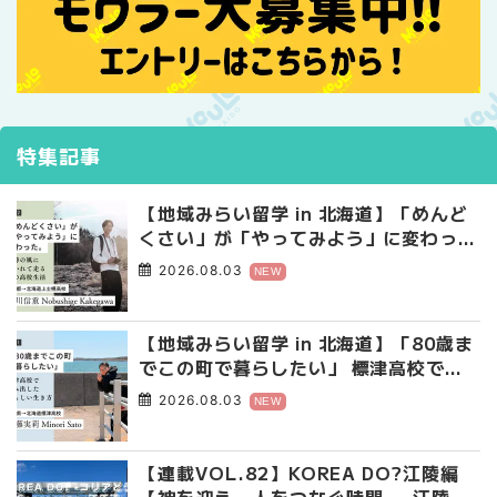
特集記事
【地域みらい留学 in 北海道】「めんど
くさい」が「やってみよう」に変わっ
た。 十勝の風に吹かれて走る、僕の泥
2026.08.03
NEW
臭くて自由な高校生活
【地域みらい留学 in 北海道】「80歳ま
でこの町で暮らしたい」 標津高校で踏
み出した、私らしい生き方
2026.08.03
NEW
【連載VOL.82】KOREA DO?江陵編