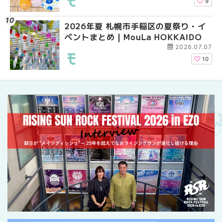
介！！ | MouLa HOKK
9
2026年夏 札幌市手稲区の夏祭り・イ
2026年夏 恵庭市・千
2026年夏 札幌市豊平
ベントまとめ | MouLa HOKKAIDO
イベントまとめ | MouL
ベントまとめ | MouLa 
2026.07.07
10