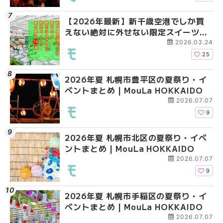
【2026年最新】新千歳空港でしか買
2026年夏 札幌市南区
2026年夏 札幌市清田
えない絶対に外せない限定スイーツ・
ントまとめ | MouLa H
ベントまとめ | MouLa 
焼き菓子18選 | MouLa HOKKAIDO
2026.03.24
25
2026年夏 札幌市豊平区の夏祭り・イ
2026年夏 札幌市豊平
【2026年最新】新千
ベントまとめ | MouLa HOKKAIDO
ベントまとめ | MouLa 
えない絶対に外せない
焼き菓子18選 | MouLa
2026.07.07
9
2026年夏 札幌市北区の夏祭り・イベ
2026年夏 札幌市中央
【新千歳空港】新カー
ントまとめ | MouLa HOKKAIDO
ベントまとめ | MouLa 
業。「SUPER LOUNG
ーパーラウンジアネッ
2026.07.07
介！！ | MouLa HOKK
9
2026年夏 札幌市手稲区の夏祭り・イ
2026年夏 恵庭市・千
2026年夏 札幌市豊平
ベントまとめ | MouLa HOKKAIDO
イベントまとめ | MouL
ベントまとめ | MouLa 
2026.07.07