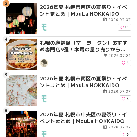
2026年夏 札幌市西区の夏祭り・イベ
2026年夏 札幌市北区
2026年夏 札幌市白石
ントまとめ | MouLa HOKKAIDO
ントまとめ | MouLa H
ベントまとめ | MouLa 
2026.07.07
12
札幌の麻辣湯（マーラータン）おすす
2026年夏 札幌市手稲
2026年夏 札幌市西区
め専門店9選！本場の量り売りから最
ベントまとめ | MouLa 
ントまとめ | MouLa H
新店まで徹底比較 | MouLa
2026.07.31
HOKKAIDO
5
2026年夏 札幌市南区の夏祭り・イベ
2026年夏 札幌市白石
2026年夏 札幌市手稲
ントまとめ | MouLa HOKKAIDO
ベントまとめ | MouLa 
ベントまとめ | MouLa 
2026.07.07
8
2026年夏 札幌市中央区の夏祭り・イ
2026年夏 札幌市清田
札幌の麻辣湯（マーラ
ベントまとめ | MouLa HOKKAIDO
ベントまとめ | MouLa 
め専門店6選！本場の量
新店まで徹底比較 | Mo
2026.07.07
HOKKAIDO
9