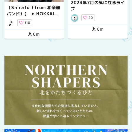
2023年7月の気になるライ
【Shirafu（from 和楽器
ブ
バンド）】 in HOKKAID
20
O !!
118
0m
0m