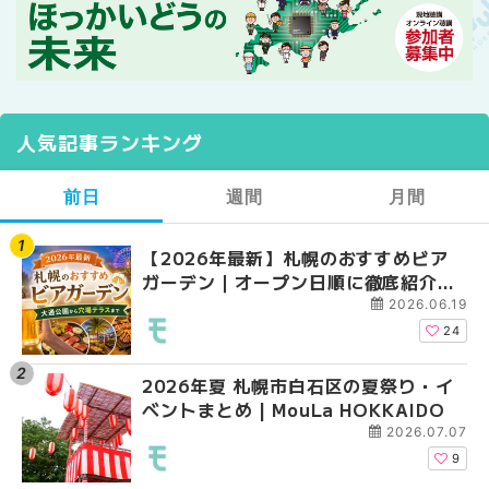
人気記事ランキング
前日
週間
月間
【2026年最新】札幌のおすすめビア
【2026年最新】札幌
【2026年最新】札幌
ガーデン｜オープン日順に徹底紹介！
ガーデン｜オープン日
ガーデン｜オープン日
大通公園から穴場テラスまで | MouLa
大通公園から穴場テラスまで
大通公園から穴場テラスまで
2026.06.19
HOKKAIDO
HOKKAIDO
HOKKAIDO
24
2026年夏 札幌市白石区の夏祭り・イ
2026年夏 札幌市西区
2026年夏 札幌市北区
ベントまとめ | MouLa HOKKAIDO
ントまとめ | MouLa H
ントまとめ | MouLa H
2026.07.07
9