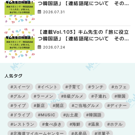
つ韓国語」【連結語尾について その
4】
2026.07.31
【連載Vol.103】キム先生の「旅に役立
つ韓国語」【連結語尾について その
3】
2026.07.24
人気タグ
#スイーツ
#イベント
#子育て
#ランチ
#カフェ
#グルメ
#ラーメン
#B級グルメ
#子連れ
#韓国
#ライブ
#新店
#開店
#ご当地グルメ
#ディナー
#ドライブ
#MUSIC
#お土産
#韓国語
#レストラン
#食べ歩き
#海鮮
#温泉
#ホテル
#北海道マイホームセンター
#名産品
#洋菓子