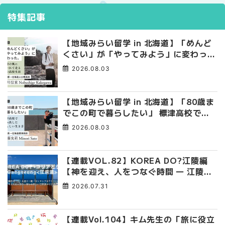
特集記事
【地域みらい留学 in 北海道】「めんど
くさい」が「やってみよう」に変わっ
た。 十勝の風に吹かれて走る、僕の泥
2026.08.03
臭くて自由な高校生活
【地域みらい留学 in 北海道】「80歳ま
でこの町で暮らしたい」 標津高校で踏
み出した、私らしい生き方
2026.08.03
【連載VOL.82】KOREA DO?江陵編
【神を迎え、人をつなぐ時間 ― 江陵端
午祭 】
2026.07.31
【連載Vol.104】キム先生の「旅に役立