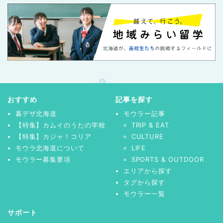
おすすめ
記事を探す
暮デザ北海道
モウラー記事
【特集】カムイのうたの学校
TRIP & EAT
【特集】カジャ！コリア
CULTURE
モウラ北海道について
LIFE
モウラー募集要項
SPORTS & OUTDOOR
エリアから探す
タグから探す
モウラー一覧
サポート