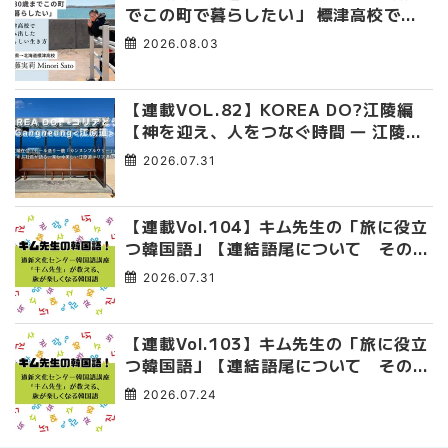
でこの町で暮らしたい」 標津高校で踏
み出した、私らしい生き方
2026.08.03
【連載VOL.82】KOREA DO?江陵編
【神を迎え、人をつなぐ時間 ― 江陵端
午祭 】
2026.07.31
【連載Vol.104】キム先生の「旅に役立
つ韓国語」【連結語尾について その
4】
2026.07.31
【連載Vol.103】キム先生の「旅に役立
つ韓国語」【連結語尾について その
3】
2026.07.24