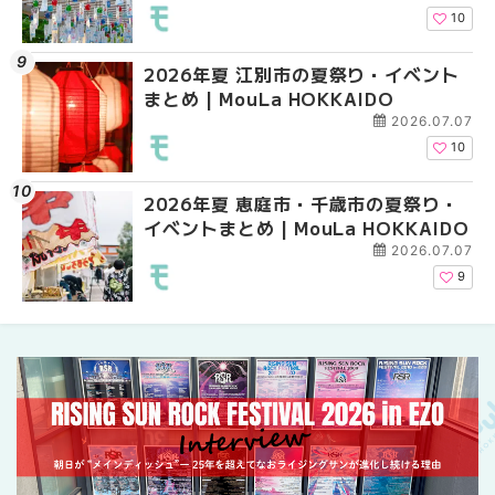
10
2026年夏 江別市の夏祭り・イベント
2026年夏 札幌市南区
2026年夏 札幌市南区
まとめ | MouLa HOKKAIDO
ントまとめ | MouLa H
ントまとめ | MouLa H
2026.07.07
10
2026年夏 恵庭市・千歳市の夏祭り・
札幌の麻辣湯（マーラ
札幌の麻辣湯（マーラ
イベントまとめ | MouLa HOKKAIDO
め専門店9選！本場の量
め専門店6選！本場の量
新店まで徹底比較 | Mo
新店まで徹底比較 | Mo
2026.07.07
HOKKAIDO
HOKKAIDO
9