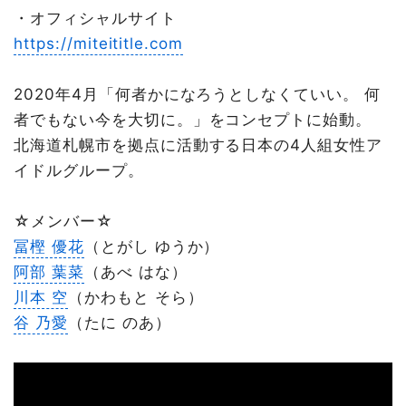
・オフィシャルサイト
https://miteititle.com
2020年4月「何者かになろうとしなくていい。 何
者でもない今を大切に。」をコンセプトに始動。
北海道札幌市を拠点に活動する日本の4人組女性ア
イドルグループ。
☆メンバー☆
冨樫 優花
（とがし ゆうか）
阿部 葉菜
（あべ はな）
川本 空
（かわもと そら）
谷 乃愛
（たに のあ）