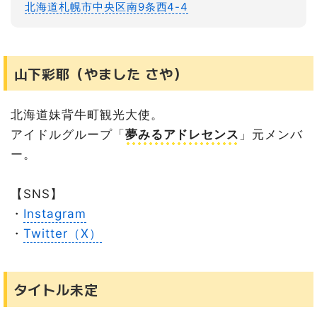
北海道札幌市中央区南9条西4-4
山下彩耶（やました さや）
北海道妹背牛町観光大使。
アイドルグループ「
夢みるアドレセンス
」元メンバ
ー。
【SNS】
・
Instagram
・
Twitter（X）
タイトル未定