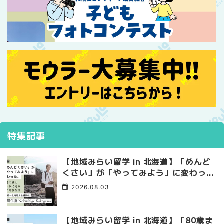
特集記事
【地域みらい留学 in 北海道】「めんど
くさい」が「やってみよう」に変わっ
た。 十勝の風に吹かれて走る、僕の泥
2026.08.03
臭くて自由な高校生活
【地域みらい留学 in 北海道】「80歳ま