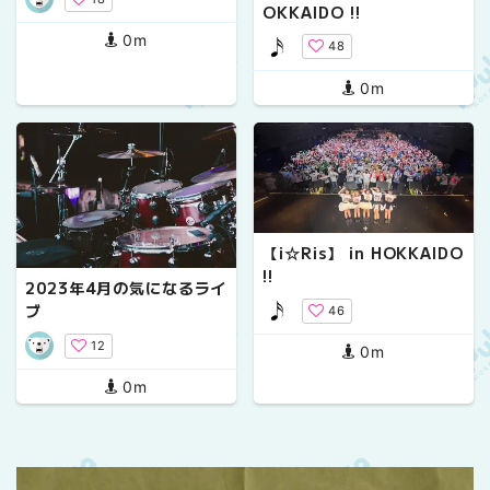
OKKAIDO !!
0m
48
0m
【i☆Ris】 in HOKKAIDO
!!
2023年4月の気になるライ
ブ
46
12
0m
0m