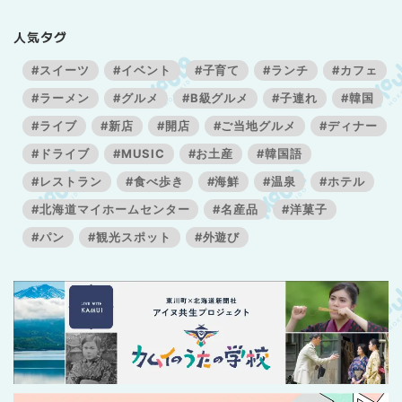
人気タグ
#スイーツ
#イベント
#子育て
#ランチ
#カフェ
#ラーメン
#グルメ
#B級グルメ
#子連れ
#韓国
#ライブ
#新店
#開店
#ご当地グルメ
#ディナー
#ドライブ
#MUSIC
#お土産
#韓国語
#レストラン
#食べ歩き
#海鮮
#温泉
#ホテル
#北海道マイホームセンター
#名産品
#洋菓子
#パン
#観光スポット
#外遊び