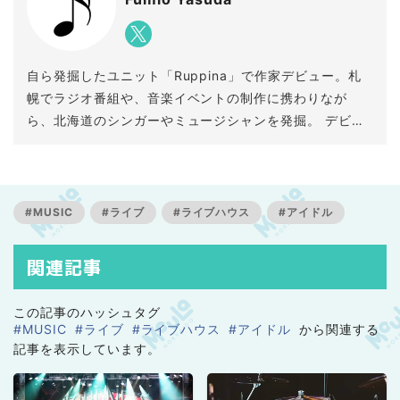
自ら発掘したユニット「Ruppina」で作家デビュー。札
幌でラジオ番組や、音楽イベントの制作に携わりなが
ら、北海道のシンガーやミュージシャンを発掘。 デビュ
ー曲をはじめ数々の楽曲を提供するなど、音楽プロデュ
ーサーとして成果を挙げている。発掘アーティストの
「藍井エイル」に提供した「MEMORIA」では【平成アニ
ソン大賞アーティストソング賞】を受賞。実弟は俳優・
#MUSIC
#ライブ
#ライブハウス
#アイドル
タレントの安田顕。
関連記事
この記事のハッシュタグ
#MUSIC
#ライブ
#ライブハウス
#アイドル
から関連する
記事を表示しています。