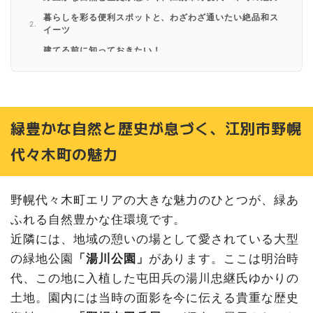
暮らしを彩る便利スポットと、わざわざ通いたい絶品和ス
イーツ
建てる前に知っておきたい！
こだわりを実現できる注文住宅ならではのノウハウが詰ま
ったモデルハウス見学会を開催します
見学会の見どころポイント
来場特典は「どらやきあんざい」で使える1,000円分の商
緑豊かな自然と歴史が息づく、江別市野幌
品券
イベント概要
代々木町の魅力
野幌代々木町エリアの大きな魅力のひとつが、緑あ
ふれる自然豊かな住環境です。
近隣には、地域の憩いの場として愛されている大型
の緑地公園
「湯川公園」
があります。ここは明治時
代、この地に入植した屯田兵の湯川忠継氏ゆかりの
土地。園内には当時の面影を今に伝える貴重な歴史