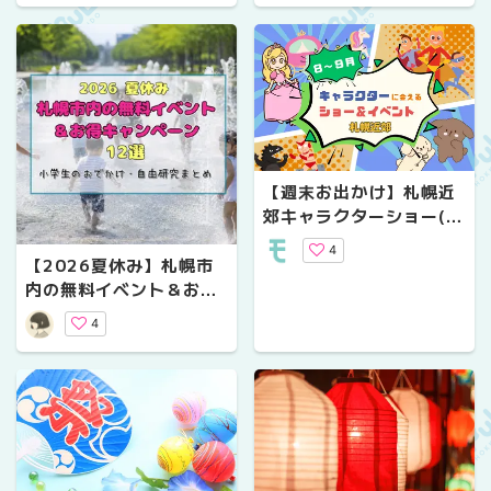
ッシュ・夜の水族館
【週末お出かけ】札幌近
郊キャラクターショー(2
026年8月～9月)
4
【2026夏休み】札幌市
内の無料イベント＆お得
キャンペーン12選！小学
4
生のおでかけ・自由研究
まとめ