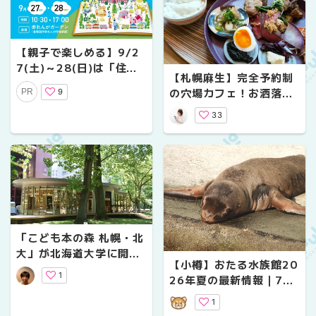
【親子で楽しめる】9/2
7(土)～28(日)は「住ま
【札幌麻生】完全予約制
いとくらしのミライ博」
の穴場カフェ！お洒落な
9
PR
へ行こう！赤れんがガー
雑貨、住宅を検討してる
デンで開催
33
ママさん必見
「こども本の森 札幌・北
大」が北海道大学に開館
【小樽】おたる水族館20
｜安藤忠雄設計・予約制
1
26年夏の最新情報｜7年
の話題の図書館に行って
ぶりのトドの赤ちゃん
きました
1
「大豆」・イルカスプラ