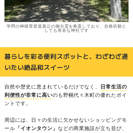
学問の神様菅原道真公の御分霊を奉斎しており、合格祈願と
しても有名な神社です
暮らしを彩る便利スポットと、わざわざ通
いたい絶品和スイーツ
自然や歴史に恵まれているだけでなく、
日常生活の
利便性が非常に高い
のも野幌代々木町の優れたポイ
ントです。
周辺には、日々の生活に欠かせないショッピングモ
ール
「イオンタウン」
などの商業施設が立ち並び、