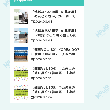
【地域みらい留学 in 北海道】
「めんどくさい」が「やってみ
よう」に変わった。 十勝の風
2026.08.03
に吹かれて走る、僕の泥臭くて
自由な高校生活
【地域みらい留学 in 北海道】
「80歳までこの町で暮らした
い」 標津高校で踏み出した、
2026.08.03
私らしい生き方
【連載VOL.82】KOREA DO?
江陵編【神を迎え、人をつなぐ
時間 ― 江陵端午祭 】
2026.07.31
【連載Vol.104】キム先生の
「旅に役立つ韓国語」【連結語
尾について その4】
2026.07.31
【連載Vol.103】キム先生の
「旅に役立つ韓国語」【連結語
尾について その3】
2026.07.24