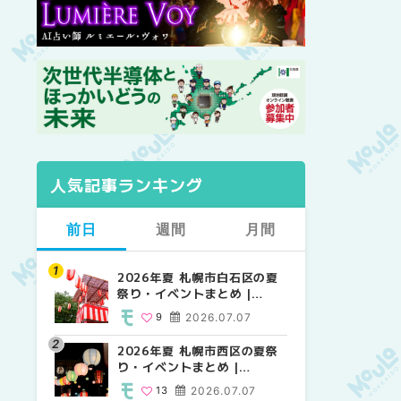
人気記事ランキング
前日
週間
月間
2026年夏 札幌市白石区の夏
2026年夏 札幌市西区の夏祭
【2026年最新】札幌のおすす
祭り・イベントまとめ |
り・イベントまとめ |
めビアガーデン｜オープン日
MouLa HOKKAIDO
MouLa HOKKAIDO
順に徹底紹介！大通公園から
9
2026.07.07
13
24
2026.07.07
2026.06.19
穴場テラスまで | MouLa
HOKKAIDO
2026年夏 札幌市西区の夏祭
【2026年最新】札幌のおすす
2026年夏 札幌市北区の夏祭
り・イベントまとめ |
めビアガーデン｜オープン日
り・イベントまとめ |
MouLa HOKKAIDO
順に徹底紹介！大通公園から
MouLa HOKKAIDO
13
2026.07.07
24
9
2026.07.07
2026.06.19
穴場テラスまで | MouLa