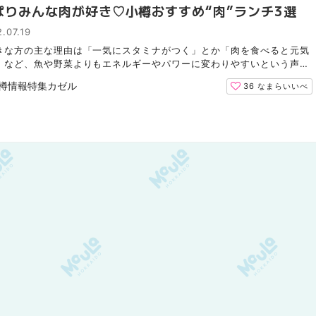
ぱりみんな肉が好き♡小樽おすすめ“肉”ランチ3選
.07.19
きな方の主な理由は「一気にスタミナがつく」とか「肉を食べると元気
」など、魚や野菜よりもエネルギーやパワーに変わりやすいという声が
「お肉＝元気の源」と捉えている人が多いようです。も...
樽情報特集カゼル
36
なまらいいべ