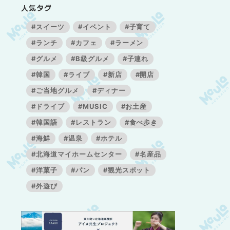
人気タグ
#スイーツ
#イベント
#子育て
#ランチ
#カフェ
#ラーメン
#グルメ
#B級グルメ
#子連れ
#韓国
#ライブ
#新店
#開店
#ご当地グルメ
#ディナー
#ドライブ
#MUSIC
#お土産
#韓国語
#レストラン
#食べ歩き
#海鮮
#温泉
#ホテル
#北海道マイホームセンター
#名産品
#洋菓子
#パン
#観光スポット
#外遊び