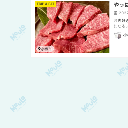
やっ
TRIP & EAT
2022
お肉好
になる
多く、
小
小樽市