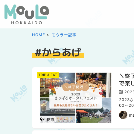
HOME
モウラー記事
からあげ
＼終
TRIP & EAT
で楽
202
2023
00～2
う行かれ
m
札幌市