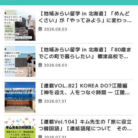
【地域みらい留学 in 北海道】「めんど
くさい」が「やってみよう」に変わっ
た。 十勝の風に吹かれて走る、僕の泥
2026.08.03
臭くて自由な高校生活
【地域みらい留学 in 北海道】「80歳ま
でこの町で暮らしたい」 標津高校で踏
み出した、私らしい生き方
2026.08.03
【連載VOL.82】KOREA DO?江陵編
【神を迎え、人をつなぐ時間 ― 江陵端
午祭 】
2026.07.31
【連載Vol.104】キム先生の「旅に役立
つ韓国語」【連結語尾について その
4】
2026.07.31