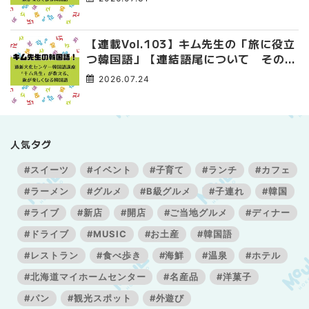
【連載Vol.103】キム先生の「旅に役立
つ韓国語」【連結語尾について その
3】
2026.07.24
人気タグ
#スイーツ
#イベント
#子育て
#ランチ
#カフェ
#ラーメン
#グルメ
#B級グルメ
#子連れ
#韓国
#ライブ
#新店
#開店
#ご当地グルメ
#ディナー
#ドライブ
#MUSIC
#お土産
#韓国語
#レストラン
#食べ歩き
#海鮮
#温泉
#ホテル
#北海道マイホームセンター
#名産品
#洋菓子
#パン
#観光スポット
#外遊び