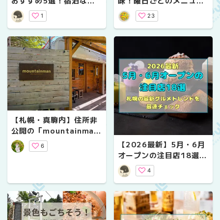
おすすめ5選！宿泊な
味！曜日ごとのメニュー
し・外来OKのホテル＆
が楽しめるタイ料理屋さ
1
23
神コスパ店を徹底紹介
ん「ターさん食堂」
【札幌・真駒内】住所非
公開の「mountainma
n」へ！2026リニューア
【2026最新】5月・6月
6
ル後の森を歩く特別なラ
オープンの注目店18選！
ンチ体験
札幌の最新グルメトレン
4
ドを最速チェック