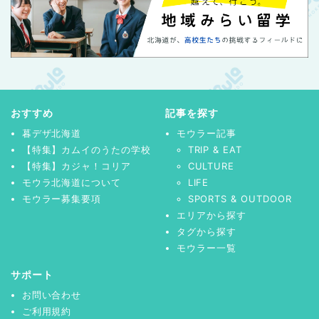
おすすめ
記事を探す
暮デザ北海道
モウラー記事
【特集】カムイのうたの学校
TRIP & EAT
【特集】カジャ！コリア
CULTURE
モウラ北海道について
LIFE
モウラー募集要項
SPORTS & OUTDOOR
エリアから探す
タグから探す
モウラー一覧
サポート
お問い合わせ
ご利用規約