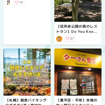
おしゃれ空間を満喫
14
【住所非公開の森のレス
トラン】Do You Know
"mountainman" ？
57
【札幌】朝食バイキング
【豊平区・平岸】本場の