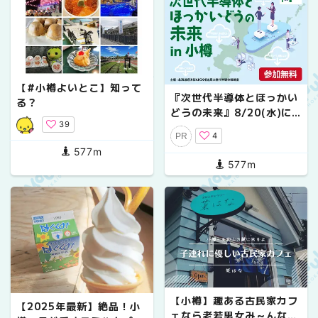
【#小樽よいとこ】知って
『次世代半導体とほっかい
る？
どうの未来』8/20(水)に
39
小樽で開催！現地／オンラ
4
PR
イン聴講参加者募集中
577m
577m
【小樽】趣ある古民家カフ
【2025年最新】絶品！小
ェなら老若男女み～んな大