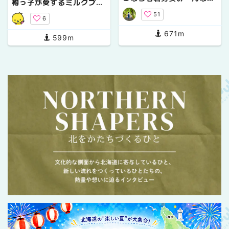
樽っ子が愛するミルクプラ
満足！【菜はな】
ントのソフトクリーム
51
6
671m
599m