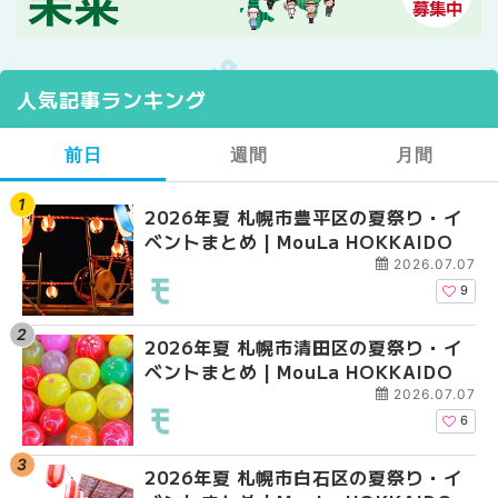
人気記事ランキング
前日
週間
月間
2026年夏 札幌市豊平区の夏祭り・イ
【2026年最新】札幌
【2026年最新】札幌
ベントまとめ | MouLa HOKKAIDO
ガーデン｜オープン日
ガーデン｜オープン日
大通公園から穴場テラスまで
大通公園から穴場テラスまで
2026.07.07
HOKKAIDO
HOKKAIDO
9
2026年夏 札幌市清田区の夏祭り・イ
2026年夏 札幌市白石
2026年夏 札幌市北区
ベントまとめ | MouLa HOKKAIDO
ベントまとめ | MouLa 
ントまとめ | MouLa H
2026.07.07
6
2026年夏 札幌市白石区の夏祭り・イ
2026年夏 札幌市西区
2026年夏 札幌市白石