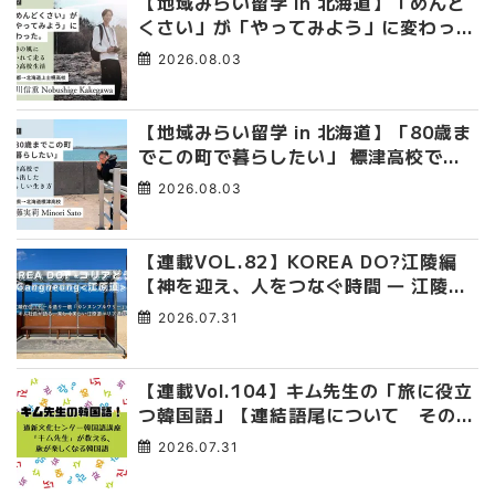
【地域みらい留学 in 北海道】「めんど
くさい」が「やってみよう」に変わっ
た。 十勝の風に吹かれて走る、僕の泥
2026.08.03
臭くて自由な高校生活
【地域みらい留学 in 北海道】「80歳ま
でこの町で暮らしたい」 標津高校で踏
み出した、私らしい生き方
2026.08.03
【連載VOL.82】KOREA DO?江陵編
【神を迎え、人をつなぐ時間 ― 江陵端
午祭 】
2026.07.31
【連載Vol.104】キム先生の「旅に役立
つ韓国語」【連結語尾について その
4】
2026.07.31