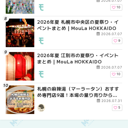
新店まで徹底比較 | Mo
2026.07.07
HOKKAIDO
10
2026年夏 札幌市中央区の夏祭り・イ
2026年夏 札幌市南区
【2026年最新】新千
ベントまとめ | MouLa HOKKAIDO
ントまとめ | MouLa H
えない絶対に外せない
焼き菓子18選 | MouLa
2026.07.07
9
2026年夏 江別市の夏祭り・イベント
2026年夏 札幌市中央
【新千歳空港】新カー
まとめ | MouLa HOKKAIDO
ベントまとめ | MouLa 
業。「SUPER LOUNG
ーパーラウンジアネッ
2026.07.07
介！！ | MouLa HOKK
10
札幌の麻辣湯（マーラータン）おすす
2026年夏 恵庭市・千
2026年夏 札幌市豊平
め専門店9選！本場の量り売りから最
イベントまとめ | MouL
ベントまとめ | MouLa 
新店まで徹底比較 | MouLa
2026.07.31
HOKKAIDO
5