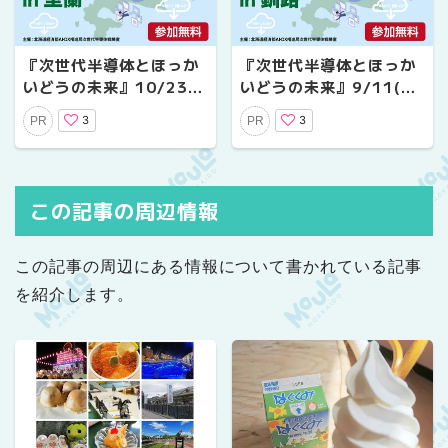
『次世代半導体とほっか
『次世代半導体とほっか
いどうの未来』10/23
いどうの未来』9/11(木)
(木)に室蘭で開催！現地
に釧路で開催！現地／オ
3
3
PR
PR
／オンライン聴講参加者
ンライン聴講参加者募集
募集中
中
この記事の周辺情報
この記事の周辺にある情報について書かれている記事
を紹介します。