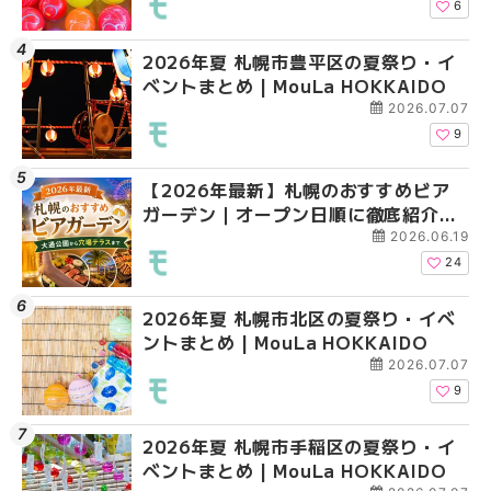
6
2026年夏 札幌市豊平区の夏祭り・イ
2026年夏 札幌市手稲
2026年夏 札幌市白石
ベントまとめ | MouLa HOKKAIDO
ベントまとめ | MouLa 
ベントまとめ | MouLa 
2026.07.07
9
【2026年最新】札幌のおすすめビア
2026年夏 札幌市北区
2026年夏 札幌市手稲
ガーデン｜オープン日順に徹底紹介！
ントまとめ | MouLa H
ベントまとめ | MouLa 
大通公園から穴場テラスまで | MouLa
2026.06.19
HOKKAIDO
24
2026年夏 札幌市北区の夏祭り・イベ
2026年夏 札幌市清田
2026年夏 札幌市清田
ントまとめ | MouLa HOKKAIDO
ベントまとめ | MouLa 
ベントまとめ | MouLa 
2026.07.07
9
2026年夏 札幌市手稲区の夏祭り・イ
2026年夏 札幌市豊平
札幌の麻辣湯（マーラ
ベントまとめ | MouLa HOKKAIDO
ベントまとめ | MouLa 
め専門店6選！本場の量