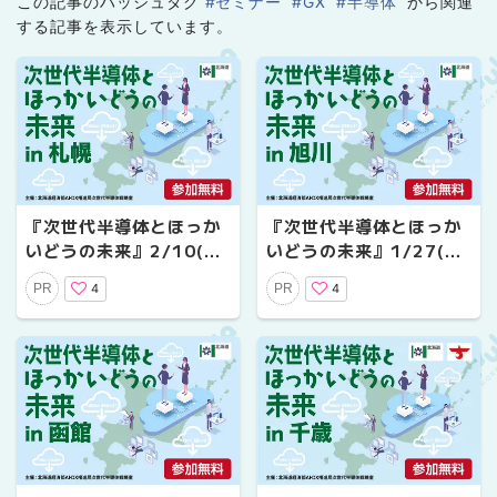
この記事のハッシュタグ
#セミナー
#GX
#半導体
から関連
する記事を表示しています。
『次世代半導体とほっか
『次世代半導体とほっか
いどうの未来』2/10(火)
いどうの未来』1/27(火)
に札幌で開催！現地／オ
に旭川で開催！現地／オ
4
4
PR
PR
ンライン聴講参加者募集
ンライン聴講参加者募集
中
中