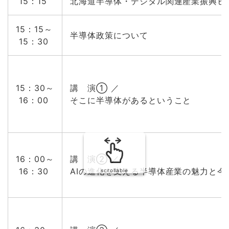
15：15
北海道半導体・デジタル関連産業振興ビ
15：15～
半導体政策について
15：30
15：30～
講 演① ／
16：00
そこに半導体があるということ
16：00～
講 演② ／
16：30
AIの進化を支える半導体産業の魅力と今
scrollable