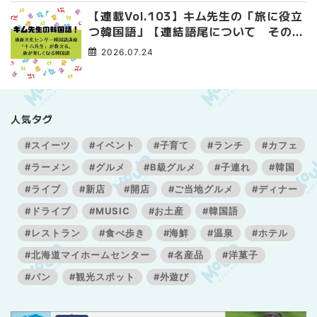
【連載Vol.103】キム先生の「旅に役立
つ韓国語」【連結語尾について その
3】
2026.07.24
人気タグ
#スイーツ
#イベント
#子育て
#ランチ
#カフェ
#ラーメン
#グルメ
#B級グルメ
#子連れ
#韓国
#ライブ
#新店
#開店
#ご当地グルメ
#ディナー
#ドライブ
#MUSIC
#お土産
#韓国語
#レストラン
#食べ歩き
#海鮮
#温泉
#ホテル
#北海道マイホームセンター
#名産品
#洋菓子
#パン
#観光スポット
#外遊び