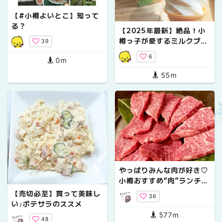
【#小樽よいとこ】知って
る？
【2025年最新】絶品！小
樽っ子が愛するミルクプラ
39
ントのソフトクリーム
6
0m
55m
やっぱりみんな肉が好き♡
小樽おすすめ“肉”ランチ3
選
【売切必至】買って美味し
36
い♪ポテサラのススメ
577m
48