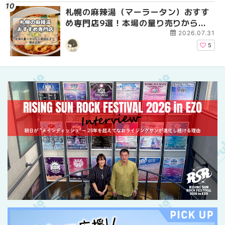
札幌の麻辣湯（マーラータン）おすす
2026年夏 恵庭市・千
2026年夏 札幌市南区
め専門店9選！本場の量り売りから最
イベントまとめ | MouL
ントまとめ | MouLa H
新店まで徹底比較 | MouLa
2026.07.31
HOKKAIDO
5