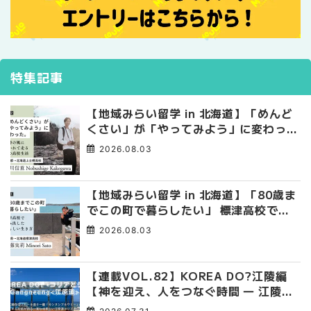
特集記事
【地域みらい留学 in 北海道】「めんど
くさい」が「やってみよう」に変わっ
た。 十勝の風に吹かれて走る、僕の泥
2026.08.03
臭くて自由な高校生活
【地域みらい留学 in 北海道】「80歳ま
でこの町で暮らしたい」 標津高校で踏
み出した、私らしい生き方
2026.08.03
【連載VOL.82】KOREA DO?江陵編
【神を迎え、人をつなぐ時間 ― 江陵端
午祭 】