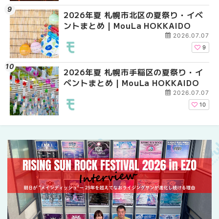
2026年夏 札幌市北区の夏祭り・イベ
2026年夏 札幌市中央
【新千歳空港】新カー
ントまとめ | MouLa HOKKAIDO
ベントまとめ | MouLa 
業。「SUPER LOUNG
ーパーラウンジアネッ
2026.07.07
介！！ | MouLa HOKK
9
2026年夏 札幌市手稲区の夏祭り・イ
2026年夏 恵庭市・千
2026年夏 札幌市豊平
ベントまとめ | MouLa HOKKAIDO
イベントまとめ | MouL
ベントまとめ | MouLa 
2026.07.07
10