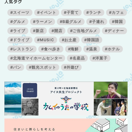
人気タグ
#スイーツ
#イベント
#子育て
#ランチ
#カフェ
#グルメ
#ラーメン
#B級グルメ
#子連れ
#韓国
#ライブ
#新店
#開店
#ご当地グルメ
#ディナー
#ドライブ
#MUSIC
#お土産
#韓国語
#レストラン
#食べ歩き
#海鮮
#温泉
#ホテル
#北海道マイホームセンター
#名産品
#洋菓子
#パン
#観光スポット
#外遊び