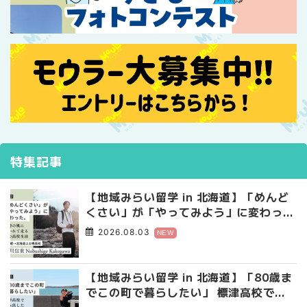
特集記事
【地域みらい留学 in 北海道】「めんど
くさい」が「やってみよう」に変わっ
た。 十勝の風に吹かれて走る、僕の泥
2026.08.03
NEW
臭くて自由な高校生活
【地域みらい留学 in 北海道】「80歳ま
でこの町で暮らしたい」 標津高校で踏