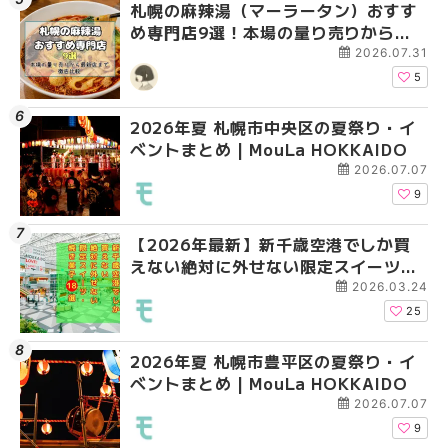
札幌の麻辣湯（マーラータン）おすす
2026年夏 札幌市白石
2026年夏 札幌市手稲
め専門店9選！本場の量り売りから最
ベントまとめ | MouLa 
ベントまとめ | MouLa 
新店まで徹底比較 | MouLa
2026.07.31
HOKKAIDO
5
2026年夏 札幌市中央区の夏祭り・イ
2026年夏 札幌市清田
札幌の麻辣湯（マーラ
ベントまとめ | MouLa HOKKAIDO
ベントまとめ | MouLa 
め専門店6選！本場の量
新店まで徹底比較 | Mo
2026.07.07
HOKKAIDO
9
【2026年最新】新千歳空港でしか買
2026年夏 札幌市南区
2026年夏 札幌市清田
えない絶対に外せない限定スイーツ・
ントまとめ | MouLa H
ベントまとめ | MouLa 
焼き菓子18選 | MouLa HOKKAIDO
2026.03.24
25
2026年夏 札幌市豊平区の夏祭り・イ
2026年夏 札幌市豊平
【2026年最新】新千
ベントまとめ | MouLa HOKKAIDO
ベントまとめ | MouLa 
えない絶対に外せない
焼き菓子18選 | MouLa
2026.07.07
9