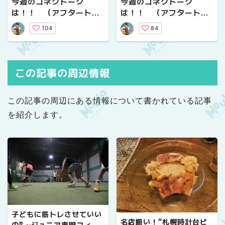
今週のコネクトーク
今週のコネクトーク
は！！ （アフタートー
は！！ （アフタートー
クVol.５）
クVol.４）
104
84
この記事の周辺情報
この記事の周辺にある情報について書かれている記事
を紹介します。
子どもに筋トレさせていい
名店揃い！”札幌時計台ビ
の⁉ ~ジュニア専門フィジ