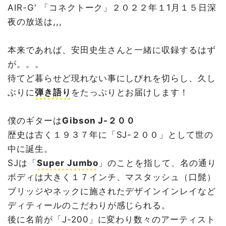
AIR-G' 「コネクトーク」２０２２年１1月１５日深
夜の放送は,,,
本来であれば、安田史生さんと一緒に収録するはず
が。。。
待てど暮らせど現れない事にしびれを切らし、久し
ぶりに
弾き語り
をたっぷりとお届けします！
僕のギターは
Gibson J-２００
歴史は古く１９３７年に「SJ-２００」として世の
中に誕生。
SJは「
Super Jumbo
」のことを指して、名の通り
ボディは大きく１７インチ、マスタッシュ（口髭）
ブリッジやネックに施されたデザインインレイなど
ディティールのこだわりが感じられる。
後に名前が「J-200」に変わり数々のアーティスト