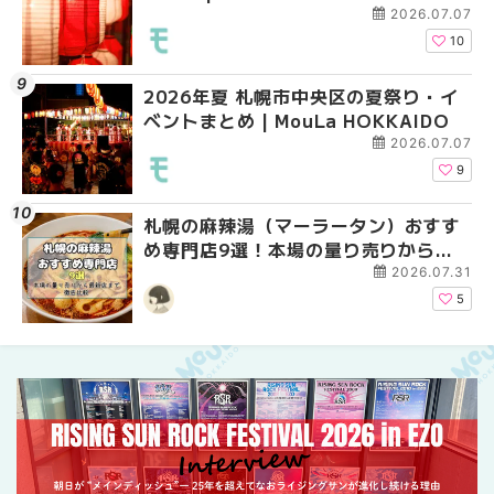
2026.07.07
10
2026年夏 札幌市中央区の夏祭り・イ
2026年夏 札幌市中央
【新千歳空港】新カー
ベントまとめ | MouLa HOKKAIDO
ベントまとめ | MouLa 
業。「SUPER LOUNG
ーパーラウンジアネッ
2026.07.07
介！！ | MouLa HOKK
9
札幌の麻辣湯（マーラータン）おすす
2026年夏 恵庭市・千
2026年夏 札幌市南区
め専門店9選！本場の量り売りから最
イベントまとめ | MouL
ントまとめ | MouLa H
新店まで徹底比較 | MouLa
2026.07.31
HOKKAIDO
5