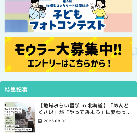
特集記事
【地域みらい留学 in 北海道】「めんど
くさい」が「やってみよう」に変わっ
た。 十勝の風に吹かれて走る、僕の泥
2026.08.03
臭くて自由な高校生活