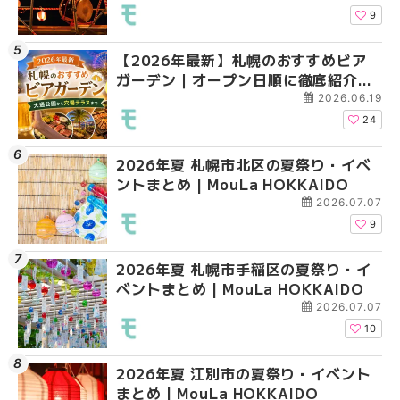
9
【2026年最新】札幌のおすすめビア
2026年夏 札幌市北区
2026年夏 札幌市手稲
ガーデン｜オープン日順に徹底紹介！
ントまとめ | MouLa H
ベントまとめ | MouLa 
大通公園から穴場テラスまで | MouLa
2026.06.19
HOKKAIDO
24
2026年夏 札幌市北区の夏祭り・イベ
2026年夏 札幌市清田
2026年夏 札幌市清田
ントまとめ | MouLa HOKKAIDO
ベントまとめ | MouLa 
ベントまとめ | MouLa 
2026.07.07
9
2026年夏 札幌市手稲区の夏祭り・イ
2026年夏 札幌市豊平
札幌の麻辣湯（マーラ
ベントまとめ | MouLa HOKKAIDO
ベントまとめ | MouLa 
め専門店6選！本場の量
新店まで徹底比較 | Mo
2026.07.07
HOKKAIDO
10
2026年夏 江別市の夏祭り・イベント
2026年夏 札幌市南区
2026年夏 札幌市豊平
まとめ | MouLa HOKKAIDO
ントまとめ | MouLa H
ベントまとめ | MouLa 