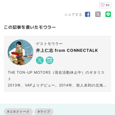
30
シェアする
この記事を書いたモウラー
ゲストモウラー
井上仁志 from CONNECTALK
THE TON-UP MOTORS（現在活動休止中）のギタリス
ト
2013年、VAPよりデビュー。2014年、前人未到の北海道
全市町村をライブで巡るツアー「北海道179市町村ツア
ー」を行いTour FINALのZepp Sapporoをソールドアウ
ト。
幌延町観光大使、AIR-G’(FM北海道)「CONNEKTALK」
#コネクトーク
#ライブ