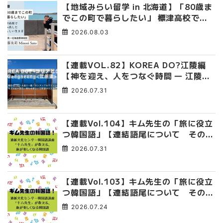
【地域みらい留学 in 北海道】「80歳ま
でこの町で暮らしたい」 標津高校で踏
み出した、私らしい生き方
2026.08.03
【連載VOL.82】KOREA DO?江陵編
【神を迎え、人をつなぐ時間 ― 江陵端
午祭 】
2026.07.31
【連載Vol.104】キム先生の「旅に役立
つ韓国語」【連結語尾について その
4】
2026.07.31
【連載Vol.103】キム先生の「旅に役立
つ韓国語」【連結語尾について その
3】
2026.07.24