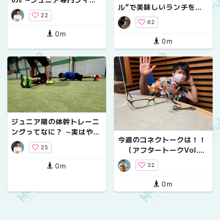
ル“で美味しいランチを。
カルトレーナーが教える正
22
【４選】
しい筋トレ・睡眠・食事の
62
考え方~
0m
0m
ジュニア期の体幹トレーニ
ングってなに？ ∼実はやる
今週のコネクトークは！！
だけ無駄なトレーニングが
25
（アフタートークVol.
あった⁉∼
６）
32
0m
0m