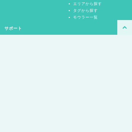
エリアから探す
タグから探す
モウラー一覧
サポート
お問い合わせ
ご利用規約
プライバシーポリシー
運営事務局
© MouLa HOKKAIDO.
（
The Hokkaido Shimbun Press
/
MONSTAR design Inc
）