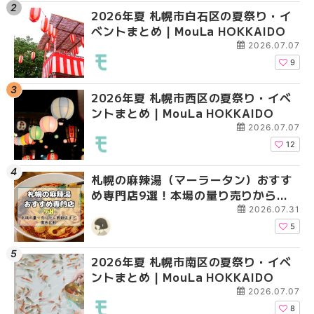
2026年夏 札幌市白石区の夏祭り・イ
2026年夏 札幌市西区
2026年夏 札幌市北区
ベントまとめ | MouLa HOKKAIDO
ントまとめ | MouLa H
ントまとめ | MouLa H
2026.07.07
9
2026年夏 札幌市西区の夏祭り・イベ
2026年夏 札幌市北区
2026年夏 札幌市白石
ントまとめ | MouLa HOKKAIDO
ントまとめ | MouLa H
ベントまとめ | MouLa 
2026.07.07
12
札幌の麻辣湯（マーラータン）おすす
2026年夏 札幌市手稲
2026年夏 札幌市西区
め専門店9選！本場の量り売りから最
ベントまとめ | MouLa 
ントまとめ | MouLa H
新店まで徹底比較 | MouLa
2026.07.31
HOKKAIDO
5
2026年夏 札幌市南区の夏祭り・イベ
2026年夏 札幌市白石
2026年夏 札幌市手稲
ントまとめ | MouLa HOKKAIDO
ベントまとめ | MouLa 
ベントまとめ | MouLa 
2026.07.07
8