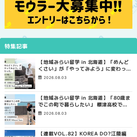
特集記事
【地域みらい留学 in 北海道】「めんど
くさい」が「やってみよう」に変わっ
た。 十勝の風に吹かれて走る、僕の泥
2026.08.03
臭くて自由な高校生活
【地域みらい留学 in 北海道】「80歳ま
でこの町で暮らしたい」 標津高校で踏
み出した、私らしい生き方
2026.08.03
【連載VOL.82】KOREA DO?江陵編