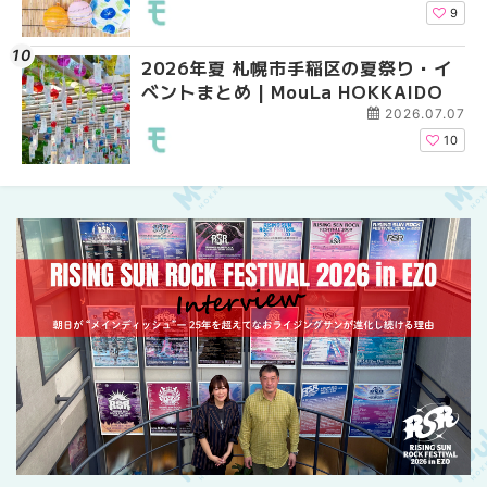
介！！ | MouLa HOKK
9
2026年夏 札幌市手稲区の夏祭り・イ
2026年夏 恵庭市・千
2026年夏 札幌市豊平
ベントまとめ | MouLa HOKKAIDO
イベントまとめ | MouL
ベントまとめ | MouLa 
2026.07.07
10