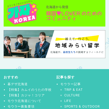
おすすめ
記事を探す
暮デザ北海道
モウラー記事
【特集】カムイのうたの学校
TRIP & EAT
【特集】カジャ！コリア
CULTURE
モウラ北海道について
LIFE
モウラー募集要項
SPORTS & OUTDOOR