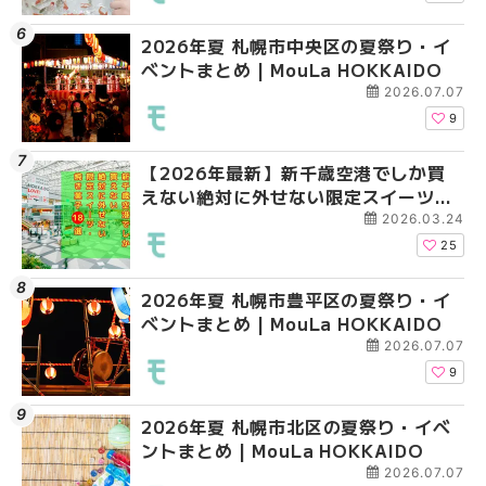
2026年夏 札幌市中央区の夏祭り・イ
2026年夏 札幌市清田
札幌の麻辣湯（マーラ
ベントまとめ | MouLa HOKKAIDO
ベントまとめ | MouLa 
め専門店6選！本場の量
新店まで徹底比較 | Mo
2026.07.07
HOKKAIDO
9
【2026年最新】新千歳空港でしか買
2026年夏 札幌市南区
2026年夏 札幌市清田
えない絶対に外せない限定スイーツ・
ントまとめ | MouLa H
ベントまとめ | MouLa 
焼き菓子18選 | MouLa HOKKAIDO
2026.03.24
25
2026年夏 札幌市豊平区の夏祭り・イ
2026年夏 札幌市豊平
【2026年最新】新千
ベントまとめ | MouLa HOKKAIDO
ベントまとめ | MouLa 
えない絶対に外せない
焼き菓子18選 | MouLa
2026.07.07
9
2026年夏 札幌市北区の夏祭り・イベ
2026年夏 札幌市中央
【新千歳空港】新カー
ントまとめ | MouLa HOKKAIDO
ベントまとめ | MouLa 
業。「SUPER LOUNG
ーパーラウンジアネッ
2026.07.07