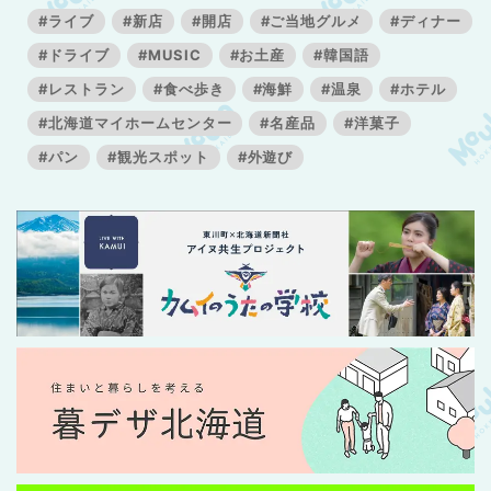
#ライブ
#新店
#開店
#ご当地グルメ
#ディナー
#ドライブ
#MUSIC
#お土産
#韓国語
#レストラン
#食べ歩き
#海鮮
#温泉
#ホテル
#北海道マイホームセンター
#名産品
#洋菓子
#パン
#観光スポット
#外遊び