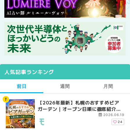
人気記事ランキング
前日
週間
月間
【2026年最新】札幌のおすすめビア
【2026年最新】札幌
【2026年最新】札幌
ガーデン｜オープン日順に徹底紹介！
ガーデン｜オープン日
ガーデン｜オープン日
大通公園から穴場テラスまで | MouLa
大通公園から穴場テラスまで
大通公園から穴場テラスまで
2026.06.19
HOKKAIDO
HOKKAIDO
HOKKAIDO
24