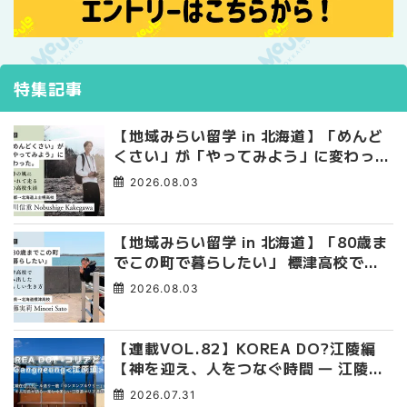
特集記事
【地域みらい留学 in 北海道】「めんど
くさい」が「やってみよう」に変わっ
た。 十勝の風に吹かれて走る、僕の泥
2026.08.03
臭くて自由な高校生活
【地域みらい留学 in 北海道】「80歳ま
でこの町で暮らしたい」 標津高校で踏
み出した、私らしい生き方
2026.08.03
【連載VOL.82】KOREA DO?江陵編
【神を迎え、人をつなぐ時間 ― 江陵端
午祭 】
2026.07.31