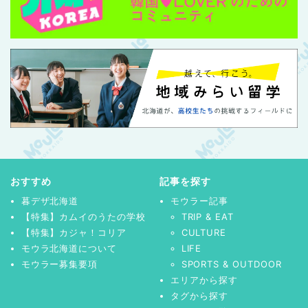
おすすめ
記事を探す
暮デザ北海道
モウラー記事
【特集】カムイのうたの学校
TRIP & EAT
【特集】カジャ！コリア
CULTURE
モウラ北海道について
LIFE
モウラー募集要項
SPORTS & OUTDOOR
エリアから探す
タグから探す