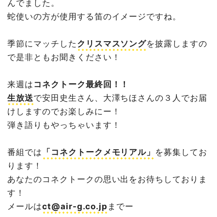
んでました。
蛇使いの方が使用する笛のイメージですね。
季節にマッチした
クリスマスソング
を披露しますの
で是非ともお聞きください！
来週は
コネクトーク最終回！！
生放送
で安田史生さん、大澤ちほさんの３人でお届
けしますのでお楽しみにー！
弾き語りもやっちゃいます！
番組では
「コネクトークメモリアル」
を募集してお
ります！
あなたのコネクトークの思い出をお待ちしておりま
す！
メールは
ct@air-g.co.jp
までー