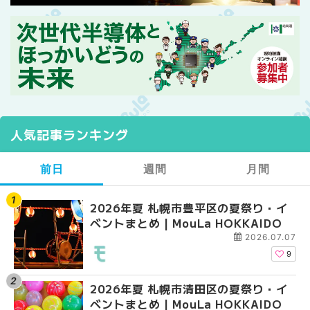
人気記事ランキング
前日
週間
月間
2026年夏 札幌市豊平区の夏祭り・イ
【2026年最新】札幌
【2026年最新】札幌
ベントまとめ | MouLa HOKKAIDO
ガーデン｜オープン日
ガーデン｜オープン日
大通公園から穴場テラスまで
大通公園から穴場テラスまで
2026.07.07
HOKKAIDO
HOKKAIDO
9
2026年夏 札幌市清田区の夏祭り・イ
2026年夏 札幌市白石
2026年夏 札幌市北区
ベントまとめ | MouLa HOKKAIDO
ベントまとめ | MouLa 
ントまとめ | MouLa H