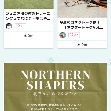
ジュニア期の体幹トレーニ
ングってなに？ ∼実はやる
今週のコネクトークは！！
だけ無駄なトレーニングが
25
（アフタートークVol.
あった⁉∼
６）
32
0m
0m