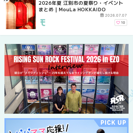
2026年夏 江別市の夏祭り・イベント
札幌の麻辣湯（マーラ
札幌の麻辣湯（マーラ
まとめ | MouLa HOKKAIDO
め専門店9選！本場の量
め専門店6選！本場の量
新店まで徹底比較 | Mo
新店まで徹底比較 | Mo
2026.07.07
HOKKAIDO
HOKKAIDO
10