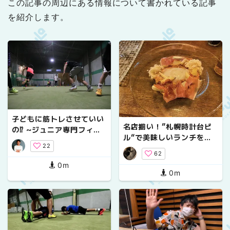
この記事の周辺にある情報について書かれている記事
を紹介します。
子どもに筋トレさせていい
名店揃い！”札幌時計台ビ
の⁉ ~ジュニア専門フィジ
ル“で美味しいランチを。
カルトレーナーが教える正
22
【４選】
しい筋トレ・睡眠・食事の
62
考え方~
0m
0m