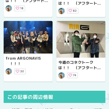
は！！ （アフタートー
は！！ （アフタートー
クVol.１９）
クVol.１８）
18
82
from ARGONAVIS
今週のコネクトーク
！！！
は！！ （アフタートー
30
クVol.１７）
74
この記事の周辺情報