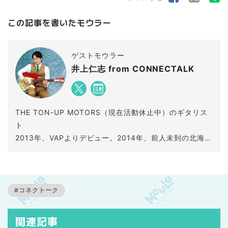
この記事を書いたモウラー
ゲストモウラー
井上仁志 from CONNECTALK
THE TON-UP MOTORS（現在活動休止中）のギタリス
ト
2013年、VAPよりデビュー。2014年、前人未到の北海道
全市町村をライブで巡るツアー「北海道179市町村ツア
ー」を行いTour FINALのZepp Sapporoをソールドアウ
ト。
幌延町観光大使、AIR-G’(FM北海道)「CONNEKTALK」
#コネクトーク
パーソナリティ
関連記事