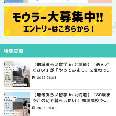
特集記事
【地域みらい留学 in 北海道】「めんど
くさい」が「やってみよう」に変わっ
た。 十勝の風に吹かれて走る、僕の泥
2026.08.03
臭くて自由な高校生活
【地域みらい留学 in 北海道】「80歳ま
でこの町で暮らしたい」 標津高校で踏
み出した、私らしい生き方
2026.08.03