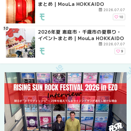
まとめ | MouLa HOKKAIDO
ントまとめ | MouLa H
ントまとめ | MouLa H
2026.07.07
10
2026年夏 恵庭市・千歳市の夏祭り・
札幌の麻辣湯（マーラ
2026年夏 恵庭市・千
イベントまとめ | MouLa HOKKAIDO
め専門店9選！本場の量
イベントまとめ | MouL
新店まで徹底比較 | Mo
2026.07.07
HOKKAIDO
9