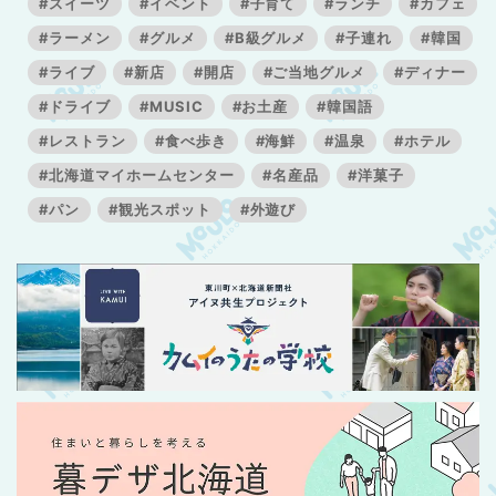
#スイーツ
#イベント
#子育て
#ランチ
#カフェ
#ラーメン
#グルメ
#B級グルメ
#子連れ
#韓国
#ライブ
#新店
#開店
#ご当地グルメ
#ディナー
#ドライブ
#MUSIC
#お土産
#韓国語
#レストラン
#食べ歩き
#海鮮
#温泉
#ホテル
#北海道マイホームセンター
#名産品
#洋菓子
#パン
#観光スポット
#外遊び