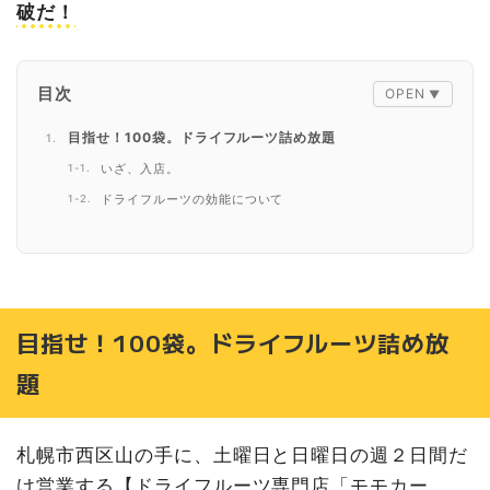
破だ！
目次
目指せ！100袋。ドライフルーツ詰め放題
いざ、入店。
ドライフルーツの効能について
詰め放題のルール
詰め放題のドライフルーツはどんな種類があるの？
店主さんから聞いた詰め放題エピソード
私の詰め放題体験レポート
目指せ！100袋。ドライフルーツ詰め放
目標は１００個。袋の上部分は花束みたいに広げて積めた
らいいなぁ。
題
会計は後払い。キャッシュレス決済OK。
詰め放題に来れない方に朗報☆ネットショップも有り。
札幌市西区山の手に、土曜日と日曜日の週２日間だ
自販機でドライフルーツ
け営業する【ドライフルーツ専門店「モモカー