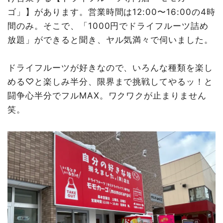
YouTubeやInstagramもチェックしてみて！
ゴ」】があります。営業時間は12:00〜16:00の4時
間のみ。そこで、「1000円でドライフルーツ詰め
放題」ができると聞き、ヤル気満々で伺いました。
ドライフルーツが好きなので、いろんな種類を楽し
める♡と楽しみ半分、限界まで挑戦してやるッ！と
闘争心半分でフルMAX。ワクワクが止まりません
笑。