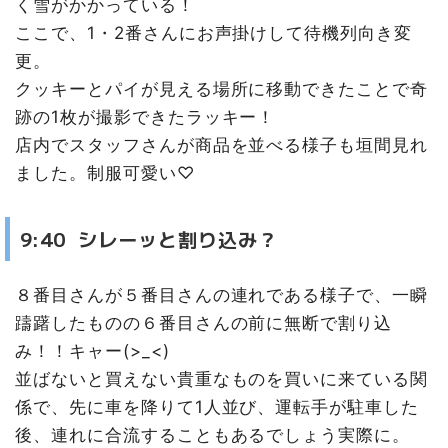
く雪がかかっている！
ここで、1・2番さんにお声掛けして待機列向き変
更。
クッキーとパイが見える場所に移動できたことで奇
跡の1枚が撮影できたラッキー！
店内でスタッフさんが商品を並べる様子も垣間見れ
ました。制服可愛い♡
9:40 シレーッと割り込み？
８番目さんが５番目さんの連れである様子で、一瞬
躊躇したものの６番目さんの前に無断で割り込
み！！キャー(>_<)
並ばないと買えない貴重なものを買いに来ている関
係で、先に車を降りて1人並び、運転手が駐車した
後、連れに合流することもあるでしょう実際に。