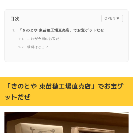
目次
「きのとや 東苗穂工場直売店」でお宝ゲットだぜ
これが今回のお宝だ！
場所はどこ？
いつ行ったら買える？
数量限定って具体的に何個？
どこに並べばいいのかな？
分刻みのレポートをお伝えします！
「きのとや 東苗穂工場直売店」でお宝ゲ
出遅れたか⁈ 9:28に到着
ットだぜ
9:30 並び始め
9:33 3番目に並ぶ。そして次々と人が並ぶ
9:40 シレーッと割り込み？
9:47 店舗横駐車場が残り2台
朝礼の声出し・予約者の確認・そしていよいよ！