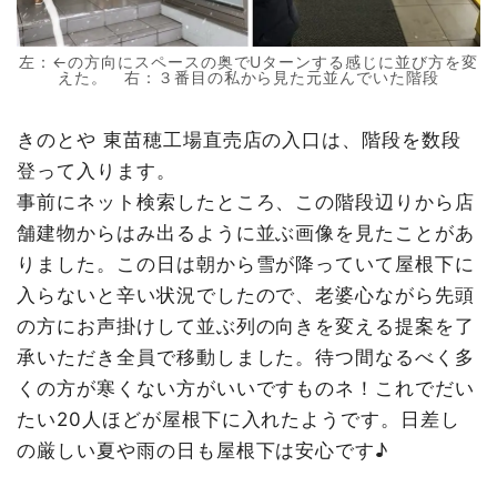
左：←の方向にスペースの奥でUターンする感じに並び方を変
えた。 右：３番目の私から見た元並んでいた階段
きのとや 東苗穂工場直売店の入口は、階段を数段
登って入ります。
事前にネット検索したところ、この階段辺りから店
舗建物からはみ出るように並ぶ画像を見たことがあ
りました。この日は朝から雪が降っていて屋根下に
入らないと辛い状況でしたので、老婆心ながら先頭
の方にお声掛けして並ぶ列の向きを変える提案を了
承いただき全員で移動しました。待つ間なるべく多
くの方が寒くない方がいいですものネ！これでだい
たい20人ほどが屋根下に入れたようです。日差し
の厳しい夏や雨の日も屋根下は安心です♪