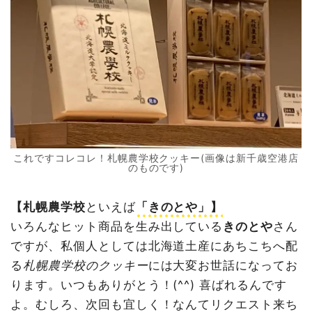
車に戻って、なるべく早く駐車場を出る
賞味期限にご注意を！
これですコレコレ！札幌農学校クッキー(画像は新千歳空港店
のものです)
【札幌農学校
といえば
「きのとや」】
いろんなヒット商品を生み出している
きのとや
さん
ですが、私個人としては北海道土産にあちこちへ配
る
札幌農学校のクッキー
には大変お世話になってお
ります。いつもありがとう！(^^) 喜ばれるんです
よ。むしろ、次回も宜しく！なんてリクエスト来ち