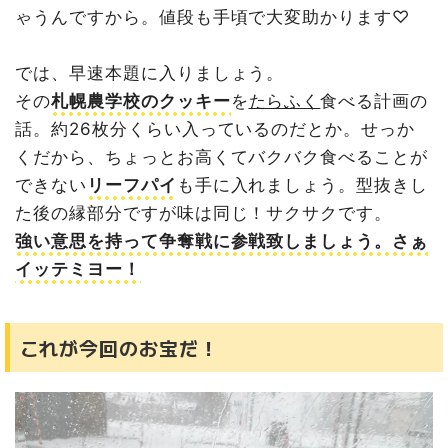
ゃうんですから。値段も手頃で大変助かります♡
では、早速本題に入りましょう。
その
札幌農学校のクッキー
を
たらふく
食べる計画の
話。約26枚分くらい入っているのだとか。せっか
くだから、ちょっとお高くてバクバク食べることが
できない
リーフパイ
も手に入れましょう。型抜きし
た後の縁部分ですが味は同じ！サクサクです。
強い意思を持って争奪戦に参戦致しましょう。さぁ
イッテミヨー！
これが今回のお宝だ！