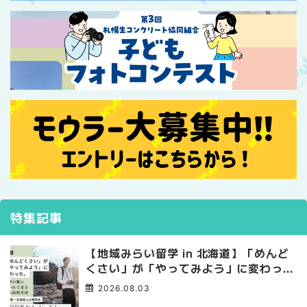
特集記事
【地域みらい留学 in 北海道】「めんど
くさい」が「やってみよう」に変わっ
た。 十勝の風に吹かれて走る、僕の泥
2026.08.03
臭くて自由な高校生活