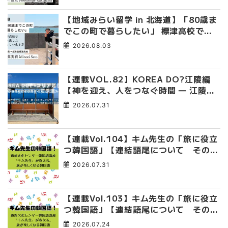
【地域みらい留学 in 北海道】「80歳ま
でこの町で暮らしたい」 標津高校で踏
み出した、私らしい生き方
2026.08.03
【連載VOL.82】KOREA DO?江陵編
【神を迎え、人をつなぐ時間 ― 江陵端
午祭 】
2026.07.31
【連載Vol.104】キム先生の「旅に役立
つ韓国語」【連結語尾について その
4】
2026.07.31
【連載Vol.103】キム先生の「旅に役立
つ韓国語」【連結語尾について その
3】
2026.07.24