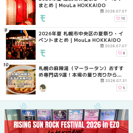
まとめ | MouLa HOKKAIDO
ントまとめ | MouLa H
ベントまとめ | MouLa 
2026.07.07
10
2026年夏 札幌市中央区の夏祭り・イ
2026年夏 札幌市中央
【新千歳空港】新カー
ベントまとめ | MouLa HOKKAIDO
ベントまとめ | MouLa 
業。「SUPER LOUNG
ーパーラウンジアネッ
2026.07.07
介！！ | MouLa HOKK
9
札幌の麻辣湯（マーラータン）おすす
2026年夏 恵庭市・千
2026年夏 札幌市南区
め専門店9選！本場の量り売りから最
イベントまとめ | MouL
ントまとめ | MouLa H
新店まで徹底比較 | MouLa
2026.07.31
HOKKAIDO
5