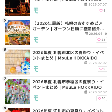
2026.07.07
9
【2026年最新】札幌のおすすめビア
2026年夏 札幌市北区
2026年夏 札幌市手稲
ガーデン｜オープン日順に徹底紹介！
ントまとめ | MouLa H
ベントまとめ | MouLa 
大通公園から穴場テラスまで | MouLa
2026.06.19
HOKKAIDO
24
2026年夏 札幌市北区の夏祭り・イベ
2026年夏 札幌市清田
2026年夏 札幌市清田
ントまとめ | MouLa HOKKAIDO
ベントまとめ | MouLa 
ベントまとめ | MouLa 
2026.07.07
9
2026年夏 札幌市手稲区の夏祭り・イ
2026年夏 札幌市豊平
札幌の麻辣湯（マーラ
ベントまとめ | MouLa HOKKAIDO
ベントまとめ | MouLa 
め専門店6選！本場の量
新店まで徹底比較 | Mo
2026.07.07
HOKKAIDO
10
2026年夏 江別市の夏祭り・イベント
2026年夏 札幌市南区
2026年夏 札幌市豊平