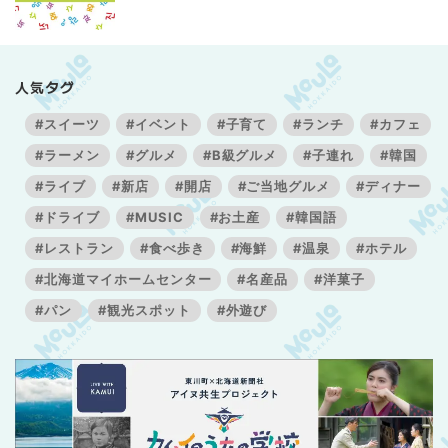
人気タグ
#スイーツ
#イベント
#子育て
#ランチ
#カフェ
#ラーメン
#グルメ
#B級グルメ
#子連れ
#韓国
#ライブ
#新店
#開店
#ご当地グルメ
#ディナー
#ドライブ
#MUSIC
#お土産
#韓国語
#レストラン
#食べ歩き
#海鮮
#温泉
#ホテル
#北海道マイホームセンター
#名産品
#洋菓子
#パン
#観光スポット
#外遊び