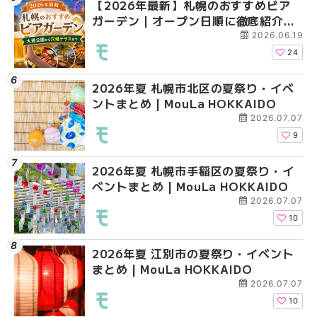
【2026年最新】札幌のおすすめビア
2026年夏 札幌市北区
2026年夏 札幌市手稲
ガーデン｜オープン日順に徹底紹介！
ントまとめ | MouLa H
ベントまとめ | MouLa 
大通公園から穴場テラスまで | MouLa
2026.06.19
HOKKAIDO
24
2026年夏 札幌市北区の夏祭り・イベ
2026年夏 札幌市清田
2026年夏 札幌市清田
ントまとめ | MouLa HOKKAIDO
ベントまとめ | MouLa 
ベントまとめ | MouLa 
2026.07.07
9
2026年夏 札幌市手稲区の夏祭り・イ
2026年夏 札幌市豊平
札幌の麻辣湯（マーラ
ベントまとめ | MouLa HOKKAIDO
ベントまとめ | MouLa 
め専門店6選！本場の量
新店まで徹底比較 | Mo
2026.07.07
HOKKAIDO
10
2026年夏 江別市の夏祭り・イベント
2026年夏 札幌市南区
2026年夏 札幌市豊平
まとめ | MouLa HOKKAIDO
ントまとめ | MouLa H
ベントまとめ | MouLa 
2026.07.07
10