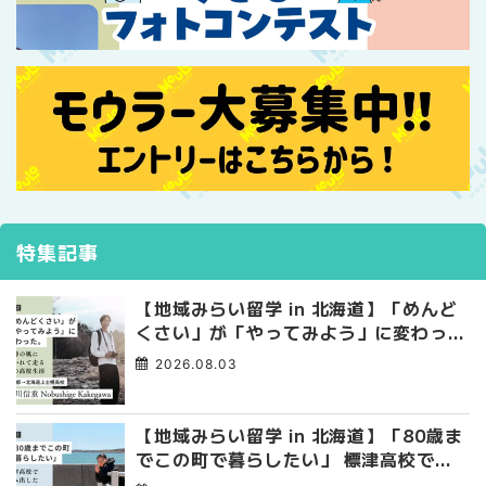
特集記事
【地域みらい留学 in 北海道】「めんど
くさい」が「やってみよう」に変わっ
た。 十勝の風に吹かれて走る、僕の泥
2026.08.03
臭くて自由な高校生活
【地域みらい留学 in 北海道】「80歳ま
でこの町で暮らしたい」 標津高校で踏
み出した、私らしい生き方