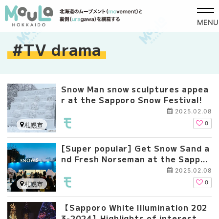
MENU
TV drama
Snow Man snow sculptures appea
r at the Sapporo Snow Festival!
2025.02.08
0
札幌市
[Super popular] Get Snow Sand a
nd Fresh Norseman at the Sappor
o Snow Festival 2025!
2025.02.08
0
札幌市
【Sapporo White Illumination 202
3-2024】Highlights of interest