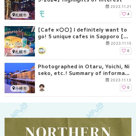
2023.11.21
4
札幌市
[Cafe ×〇〇] I definitely want to
go! 5 unique cafes in Sapporo [Te
mples, riddles, etc...]
2023.11.15
0
札幌市
Photographed in Otaru, Yoichi, Ni
seko, etc.! Summary of informati
on on NETFLIX's new drama "Sayo
2023.11.13
nara no Tsuzuki"
0
小樽市