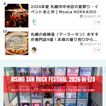
2026年夏 札幌市中央区の夏祭り・イ
2026年夏 札幌市中央
【新千歳空港】新カー
ベントまとめ | MouLa HOKKAIDO
ベントまとめ | MouLa 
業。「SUPER LOUNG
ーパーラウンジアネッ
2026.07.07
介！！ | MouLa HOKK
9
札幌の麻辣湯（マーラータン）おすす
2026年夏 恵庭市・千
2026年夏 札幌市南区
め専門店9選！本場の量り売りから最
イベントまとめ | MouL
ントまとめ | MouLa H
新店まで徹底比較 | MouLa
2026.07.31
HOKKAIDO
5