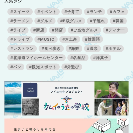
人気タグ
#スイーツ
#イベント
#子育て
#ランチ
#カフェ
#ラーメン
#グルメ
#B級グルメ
#子連れ
#韓国
#ライブ
#新店
#開店
#ご当地グルメ
#ディナー
#ドライブ
#MUSIC
#お土産
#韓国語
#レストラン
#食べ歩き
#海鮮
#温泉
#ホテル
#北海道マイホームセンター
#名産品
#洋菓子
#パン
#観光スポット
#外遊び