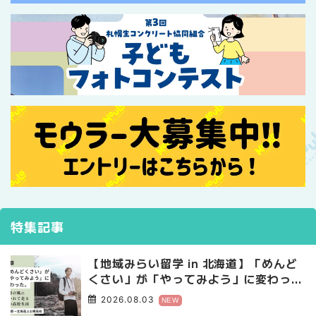
特集記事
【地域みらい留学 in 北海道】「めんど
くさい」が「やってみよう」に変わっ
た。 十勝の風に吹かれて走る、僕の泥
2026.08.03
NEW
臭くて自由な高校生活