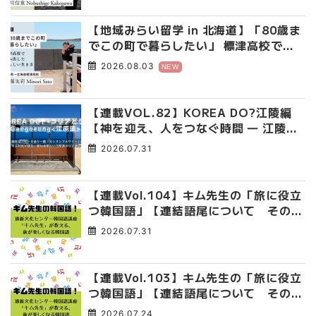
【地域みらい留学 in 北海道】「80歳ま
でこの町で暮らしたい」 標津高校で踏
み出した、私らしい生き方
2026.08.03
NEW
【連載VOL.82】KOREA DO?江陵編
【神を迎え、人をつなぐ時間 ― 江陵端
午祭 】
2026.07.31
【連載Vol.104】キム先生の「旅に役立
つ韓国語」【連結語尾について その
4】
2026.07.31
【連載Vol.103】キム先生の「旅に役立
つ韓国語」【連結語尾について その
3】
2026.07.24