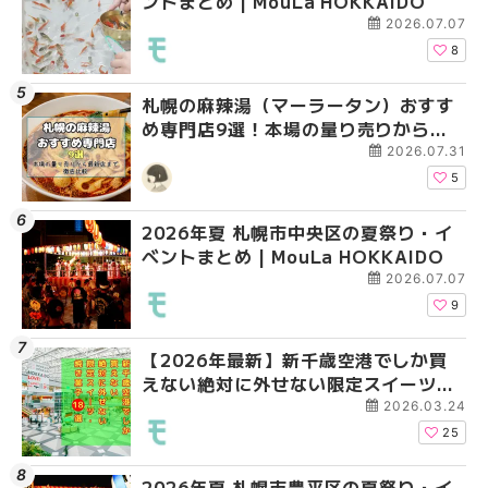
ントまとめ | MouLa HOKKAIDO
ベントまとめ | MouLa 
ベントまとめ | MouLa 
2026.07.07
8
札幌の麻辣湯（マーラータン）おすす
2026年夏 札幌市白石
2026年夏 札幌市手稲
め専門店9選！本場の量り売りから最
ベントまとめ | MouLa 
ベントまとめ | MouLa 
新店まで徹底比較 | MouLa
2026.07.31
HOKKAIDO
5
2026年夏 札幌市中央区の夏祭り・イ
2026年夏 札幌市清田
札幌の麻辣湯（マーラ
ベントまとめ | MouLa HOKKAIDO
ベントまとめ | MouLa 
め専門店6選！本場の量
新店まで徹底比較 | Mo
2026.07.07
HOKKAIDO
9
【2026年最新】新千歳空港でしか買
2026年夏 札幌市南区
2026年夏 札幌市清田
えない絶対に外せない限定スイーツ・
ントまとめ | MouLa H
ベントまとめ | MouLa 
焼き菓子18選 | MouLa HOKKAIDO
2026.03.24
25
2026年夏 札幌市豊平区の夏祭り・イ
2026年夏 札幌市豊平
【2026年最新】新千