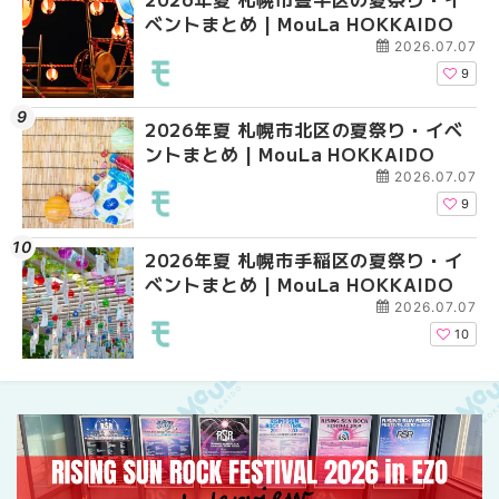
ベントまとめ | MouLa HOKKAIDO
ベントまとめ | MouLa 
えない絶対に外せない
焼き菓子18選 | MouLa
2026.07.07
9
2026年夏 札幌市北区の夏祭り・イベ
2026年夏 札幌市中央
【新千歳空港】新カー
ントまとめ | MouLa HOKKAIDO
ベントまとめ | MouLa 
業。「SUPER LOUNG
ーパーラウンジアネッ
2026.07.07
介！！ | MouLa HOKK
9
2026年夏 札幌市手稲区の夏祭り・イ
2026年夏 恵庭市・千
2026年夏 札幌市豊平
ベントまとめ | MouLa HOKKAIDO
イベントまとめ | MouL
ベントまとめ | MouLa 
2026.07.07
10